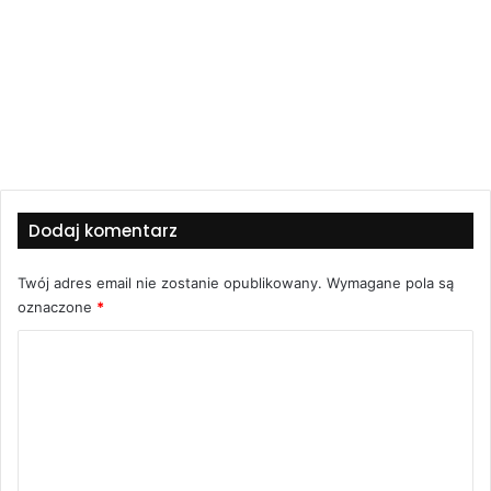
Dodaj komentarz
Twój adres email nie zostanie opublikowany.
Wymagane pola są
oznaczone
*
K
o
m
e
n