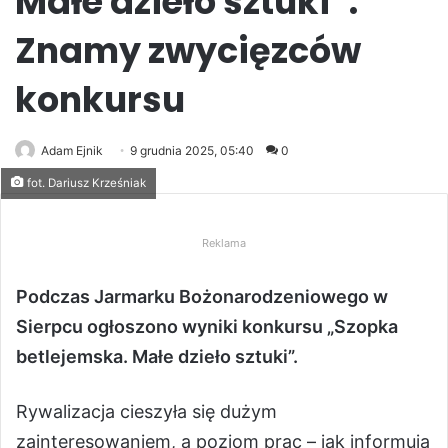
Małe dzieło sztuki”.
Znamy zwycięzców
konkursu
Adam Ejnik
9 grudnia 2025, 05:40
0
fot. Dariusz Krześniak
Reklama
Podczas Jarmarku Bożonarodzeniowego w
Sierpcu ogłoszono wyniki konkursu „Szopka
betlejemska. Małe dzieło sztuki”.
Rywalizacja cieszyła się dużym
zainteresowaniem, a poziom prac – jak informują