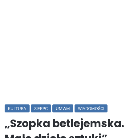
KULTURA
SIERPC
UMWM
WIADOMOŚCI
„Szopka betlejemska.