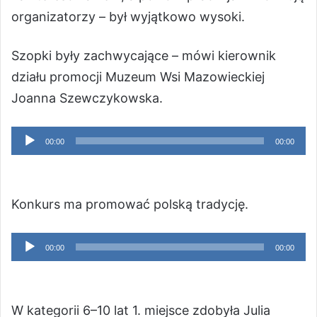
organizatorzy – był wyjątkowo wysoki.
Szopki były zachwycające – mówi kierownik
działu promocji Muzeum Wsi Mazowieckiej
Joanna Szewczykowska.
Odtwarzacz
00:00
00:00
plików
dźwiękowych
Konkurs ma promować polską tradycję.
Odtwarzacz
00:00
00:00
plików
dźwiękowych
W kategorii 6–10 lat 1. miejsce zdobyła Julia