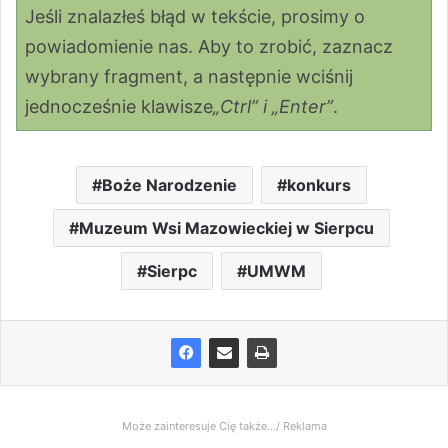
Jeśli znalazłeś błąd w tekście, prosimy o
powiadomienie nas. Aby to zrobić, zaznacz
wybrany fragment, a następnie wciśnij
jednocześnie klawisze
„Ctrl” i „Enter”
.
Boże Narodzenie
konkurs
Muzeum Wsi Mazowieckiej w Sierpcu
Sierpc
UMWM
Może zainteresuje Cię także.../ Reklama