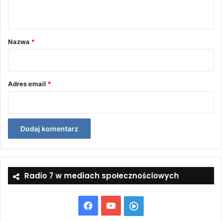
t
a
r
Nazwa
*
z
*
Adres email
*
Radio 7 w mediach społecznościowych
Facebook
YouTube
Włącz