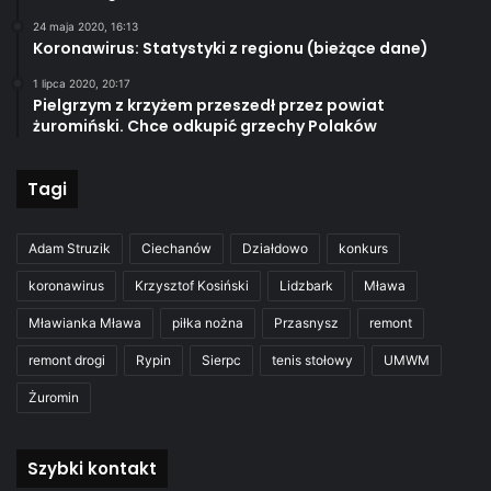
24 maja 2020, 16:13
Koronawirus: Statystyki z regionu (bieżące dane)
1 lipca 2020, 20:17
Pielgrzym z krzyżem przeszedł przez powiat
żuromiński. Chce odkupić grzechy Polaków
Tagi
Adam Struzik
Ciechanów
Działdowo
konkurs
koronawirus
Krzysztof Kosiński
Lidzbark
Mława
Mławianka Mława
piłka nożna
Przasnysz
remont
remont drogi
Rypin
Sierpc
tenis stołowy
UMWM
Żuromin
Szybki kontakt