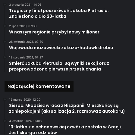
3 stycznia 2021, 14:06
Tragiczny finał poszukiwań Jakuba Pietrusia.
Znaleziono ciało 23-latka
2 lipca 2020, 07:30
W naszym regionie przybył nowy milioner
28 kwietnia 2021, 07:30
Wojewoda mazowiecki zakazał hodowli drobiu
13 stycznia 2021, 07:27
Śmierć Jakuba Pietrusia. Są wyniki sekcji oraz
przeprowadzono pierwsze przesłuchania
Najczęściej komentowane
15 marca 2020, 12:20
Sierpc. Młodzież wraca z Hiszpanii. Mieszkańcy są
zaniepokojeni (aktualizacja 2, rozmowa z autokaru)
4 kwietnia 2024, 05:08
13-latka z ciechanowskiej czwórki została w Grecji.
Jest skarga rodziców