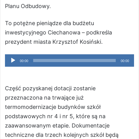
Planu Odbudowy.
To potężne pieniądze dla budżetu
inwestycyjnego Ciechanowa – podkreśla
prezydent miasta Krzysztof Kosiński.
Odtwarzacz
00:00
00:00
plików
dźwiękowych
Część pozyskanej dotacji zostanie
przeznaczona na trwające już
termomodernizacje budynków szkół
podstawowych nr 4 i nr 5, które są na
zaawansowanym etapie. Dokumentacje
techniczne dla trzech kolejnych szkół będą