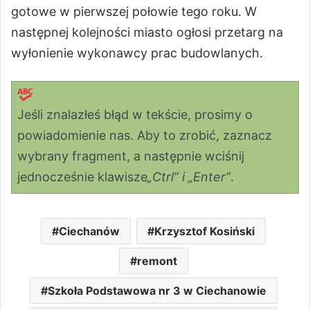
gotowe w pierwszej połowie tego roku. W
następnej kolejności miasto ogłosi przetarg na
wyłonienie wykonawcy prac budowlanych.
Jeśli znalazłeś błąd w tekście, prosimy o
powiadomienie nas. Aby to zrobić, zaznacz
wybrany fragment, a następnie wciśnij
jednocześnie klawisze
„Ctrl” i „Enter”
.
Ciechanów
Krzysztof Kosiński
remont
Szkoła Podstawowa nr 3 w Ciechanowie