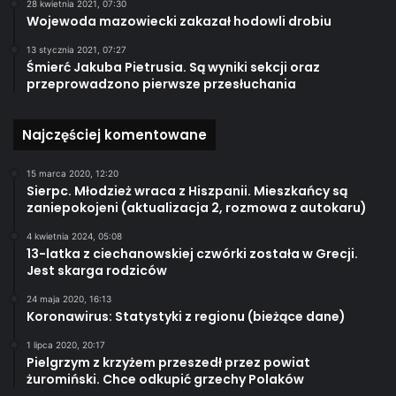
28 kwietnia 2021, 07:30
Wojewoda mazowiecki zakazał hodowli drobiu
13 stycznia 2021, 07:27
Śmierć Jakuba Pietrusia. Są wyniki sekcji oraz
przeprowadzono pierwsze przesłuchania
Najczęściej komentowane
15 marca 2020, 12:20
Sierpc. Młodzież wraca z Hiszpanii. Mieszkańcy są
zaniepokojeni (aktualizacja 2, rozmowa z autokaru)
4 kwietnia 2024, 05:08
13-latka z ciechanowskiej czwórki została w Grecji.
Jest skarga rodziców
24 maja 2020, 16:13
Koronawirus: Statystyki z regionu (bieżące dane)
1 lipca 2020, 20:17
Pielgrzym z krzyżem przeszedł przez powiat
żuromiński. Chce odkupić grzechy Polaków