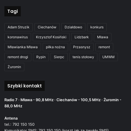
Tagi
Adam Struzik
Ciechanów
Działdowo
konkurs
koronawirus
Krzysztof Kosiński
Lidzbark
Mława
Mławianka Mława
piłka nożna
Przasnysz
remont
remont drogi
Rypin
Sierpc
tenis stołowy
UMWM
Żuromin
Szybki kontakt
Radio 7 · Mława - 90,8 MHz · Ciechanów - 100,5 MHz · Żuromin -
88,0 MHz
Antena
tel.: 792 150 150
Komunikator SMS: 792 150 150 (koszt jak za zwykły SMS)