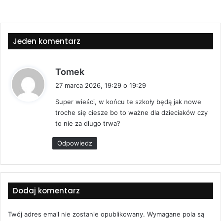
Jeden komentarz
p
Tomek
i
27 marca 2026, 19:29 o 19:29
s
Super wieści, w końcu te szkoły będą jak nowe
z
troche się ciesze bo to ważne dla dzieciaków czy
e
to nie za długo trwa?
:
Odpowiedz
Dodaj komentarz
Twój adres email nie zostanie opublikowany.
Wymagane pola są