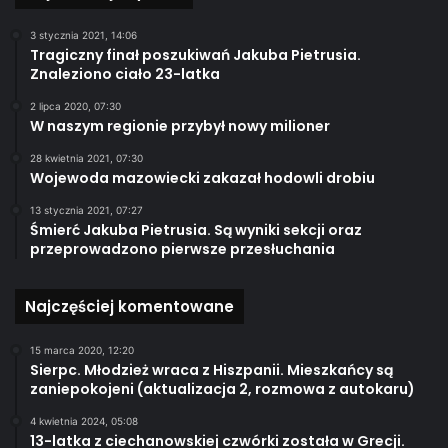
3 stycznia 2021, 14:06
Tragiczny finał poszukiwań Jakuba Pietrusia.
Znaleziono ciało 23-latka
2 lipca 2020, 07:30
W naszym regionie przybył nowy milioner
28 kwietnia 2021, 07:30
Wojewoda mazowiecki zakazał hodowli drobiu
13 stycznia 2021, 07:27
Śmierć Jakuba Pietrusia. Są wyniki sekcji oraz
przeprowadzono pierwsze przesłuchania
Najczęściej komentowane
15 marca 2020, 12:20
Sierpc. Młodzież wraca z Hiszpanii. Mieszkańcy są
zaniepokojeni (aktualizacja 2, rozmowa z autokaru)
4 kwietnia 2024, 05:08
13-latka z ciechanowskiej czwórki została w Grecji.