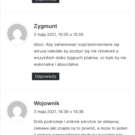
:
p
Zygmunt
i
2 maja 2021, 15:05 o 15:05
s
Idioci. Aby zahamować rozprzestrzenianie się
z
wirusa należało by pozbyć się nie chodowli a
e
wszystkich dziko żyjących ptaków, co było by nie
:
wykonalne i absurdalne.
Odpowiedz
p
Wojownik
i
3 maja 2021, 14:38 o 14:38
s
Drób podrożeje i zniknie wkrotce ze sklepow,
z
ciekawe jaki znajda na to powód, a moze to jeden
e
z etapow wprowadzenia mody na żywienie nas