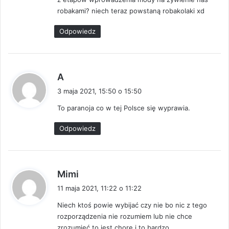
:
robakami? niech teraz powstaną robakolaki xd
Odpowiedz
p
A
i
3 maja 2021, 15:50 o 15:50
s
To paranoja co w tej Polsce się wyprawia.
z
e
Odpowiedz
:
p
Mimi
i
11 maja 2021, 11:22 o 11:22
s
Niech ktoś powie wybijać czy nie bo nic z tego
z
rozporządzenia nie rozumiem lub nie chce
e
zrozumieć to jest chore i to bardzo