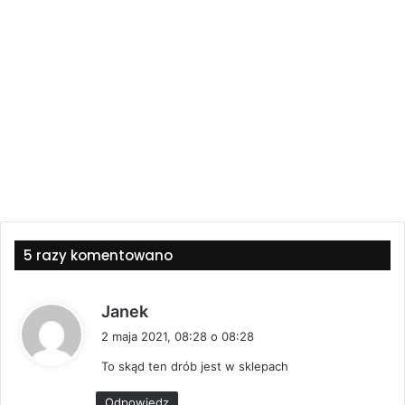
5 razy komentowano
p
Janek
i
2 maja 2021, 08:28 o 08:28
s
To skąd ten drób jest w sklepach
z
e
Odpowiedz