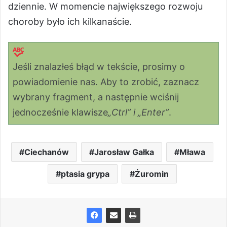
dziennie. W momencie największego rozwoju
choroby było ich kilkanaście.
Jeśli znalazłeś błąd w tekście, prosimy o
powiadomienie nas. Aby to zrobić, zaznacz
wybrany fragment, a następnie wciśnij
jednocześnie klawisze
„Ctrl” i „Enter”
.
Ciechanów
Jarosław Gałka
Mława
ptasia grypa
Żuromin