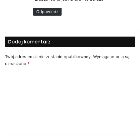
:
Odpowiedz
Dodaj komentarz
Twój adres email nie zostanie opublikowany.
Wymagane pola są
oznaczone
*
K
o
m
e
n
t
a