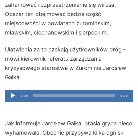
zahamować rozprzestrzenianie się wirusa.
Obszar ten obejmować będzie część
miejscowości w powiatach żuromińskim,
mławskim, ciechanowskim i sierpeckim.
Ułatwienia za to czekają użytkowników dróg –
mówi kierownik referatu zarządzania
kryzysowego starostwa w Żurominie Jarosław
Gałka.
Odtwarzacz
00:00
00:00
plików
dźwiękowych
Jak informuje Jarosław Gałka, ptasia grypa nieco
wyhamowała. Obecnie przybywa kilka ognisk