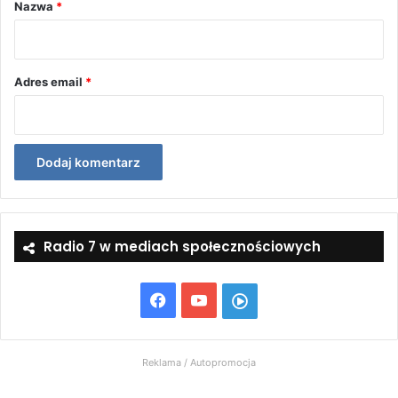
r
Nazwa
*
z
*
Adres email
*
Radio 7 w mediach społecznościowych
Facebook
YouTube
Włącz
Radio
Reklama / Autopromocja
7