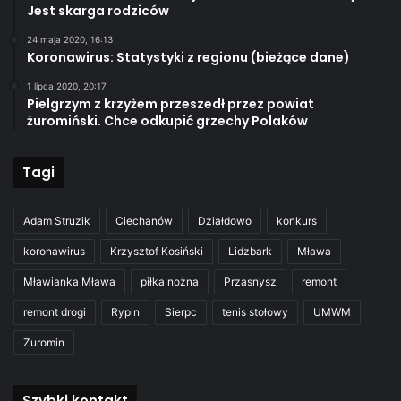
Jest skarga rodziców
24 maja 2020, 16:13
Koronawirus: Statystyki z regionu (bieżące dane)
1 lipca 2020, 20:17
Pielgrzym z krzyżem przeszedł przez powiat
żuromiński. Chce odkupić grzechy Polaków
Tagi
Adam Struzik
Ciechanów
Działdowo
konkurs
koronawirus
Krzysztof Kosiński
Lidzbark
Mława
Mławianka Mława
piłka nożna
Przasnysz
remont
remont drogi
Rypin
Sierpc
tenis stołowy
UMWM
Żuromin
Szybki kontakt