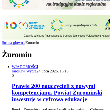
Strona główna
/
Żuromin
Żuromin
WIADOMOŚCI
Jarosław Wydra
24 lipca 2026, 15:18
0
Prawie 200 nauczycieli z nowymi
kompetencjami. Powiat Żuromiński
inwestuje w cyfrową edukację
Powiat Żuromiński zakończył realizację projektu „Cyfrowy