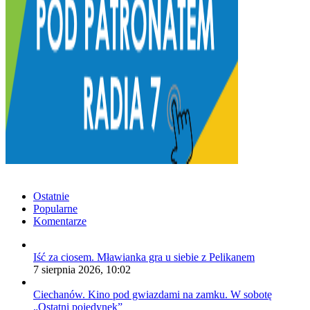
Ostatnie
Popularne
Komentarze
Iść za ciosem. Mławianka gra u siebie z Pelikanem
7 sierpnia 2026, 10:02
Ciechanów. Kino pod gwiazdami na zamku. W sobotę
„Ostatni pojedynek”