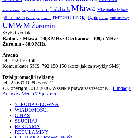
Mława
Lidzbark
Mławianka Mława
koronawirus
Krzysztof Kosiński
remont drogi
piłka nożna
Rypin
Przasnysz
Sierpc
tenis stołowy
remont
UMWM
Żuromin
Szybki kontakt
Radio 7 · Mława - 90,8 MHz · Ciechanów - 100,5 MHz ·
Żuromin - 88,0 MHz
Antena
tel.: 792 150 150
Komunikator SMS: 792 150 150 (koszt jak za zwykły SMS)
Dział promocji i reklamy
tel.: 23 689 18 88 wew. 11
© Copyright 2012-2026, Wszelkie prawa zastrzeżone. |
Fundacja
Ananke / Media 7 Sp. z o.o.
STRONA GŁÓWNA
WIADOMOŚCI
O NAS
SŁUCHAJ
REKLAMA
REGULAMINY
POLITYKA PRYWATNOŚCI