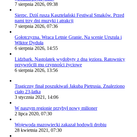
7 sierpnia 2026, 09:38
Sierpc. Dziś rusza Kasztelański Festiwal Smaków. Przed
nami trzy dni muzyki i atrakcji
7 sierpnia 2026, 07:36
Gołotczyzna. Wraca Letnie Granie. Na scenie Urszula i
Wiktor Dyduła
6 sierpnia 2026, 14:55
Lidzbark. Nastolatek wydobyty z dna jeziora. Ratownicy
przywrócili mu czynności życiowe
6 sierpnia 2026, 13:56
Tragiczny finał poszukiwań Jakuba Pietrusia. Znaleziono
ciało 23-latka
3 stycznia 2021, 14:06
W naszym regionie przybył nowy milioner
2 lipca 2020, 07:30
Wojewoda mazowiecki zakazał hodowli drobiu
28 kwietnia 2021, 07:30