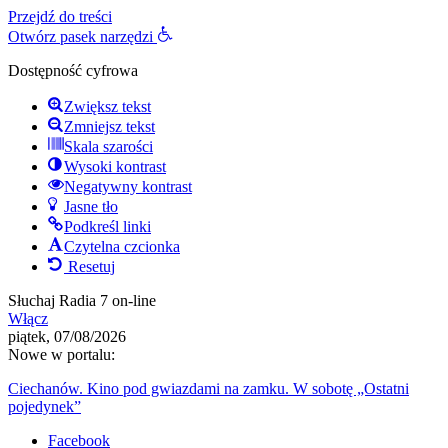
Przejdź do treści
Otwórz pasek narzędzi
Dostępność cyfrowa
Zwiększ tekst
Zmniejsz tekst
Skala szarości
Wysoki kontrast
Negatywny kontrast
Jasne tło
Podkreśl linki
Czytelna czcionka
Resetuj
Słuchaj Radia 7 on-line
Włącz
piątek, 07/08/2026
Nowe w portalu:
Ciechanów. Kino pod gwiazdami na zamku. W sobotę „Ostatni
pojedynek”
Facebook