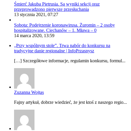
Śmierć Jakuba Pietrusia. Są wyniki sekcji oraz
przeprowadzono pierwsze przesłuchania
13 stycznia 2021, 07:27
Sobota: Podejrzenie koronawirusa. Żuromin – 2 osoby
hospitalizowane. Ciechanów – 1. Mława – 0
14 marca 2020, 13:59
„Przy wspólnym stole”. Trwa nabór do konkursu na
tradycyjne danie regionalne | InfoPrzasnysz
[…] Szczegółowe informacje, regulamin konkursu, formul...
Zuzanna Wojtas
Fajny artykuł, dobrze wiedzieć, że jest ktoś z naszego regio...