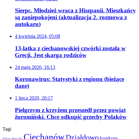
Sierpc. Młodzież wraca z Hiszpanii. Mieszkańcy
są zaniepokojeni (aktualizacja 2, rozmowa z
autokaru)
4 kwietnia 2024, 05:08
13-latka z ciechanowskiej czwórki została w
Grecji. Jest skarga rodziców
24 maja 2020, 16:13
Koronawirus: Statystyki z regionu (bieżące
dane)
1 lipca 2020, 20:17
Pielgrzym z krzyżem przeszedł przez powiat
żuromiński. Chce odkupić grzechy Polaków
Tagi
Ciechanów
Działdowo
konkurs
Adam Struzik