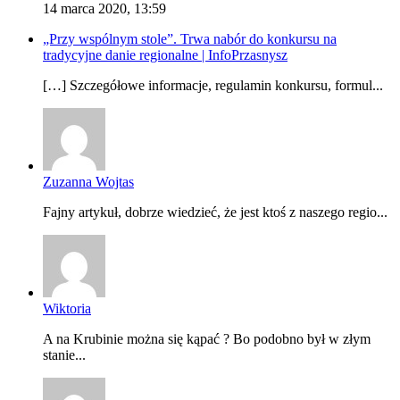
14 marca 2020, 13:59
„Przy wspólnym stole”. Trwa nabór do konkursu na
tradycyjne danie regionalne | InfoPrzasnysz
[…] Szczegółowe informacje, regulamin konkursu, formul...
Zuzanna Wojtas
Fajny artykuł, dobrze wiedzieć, że jest ktoś z naszego regio...
Wiktoria
A na Krubinie można się kąpać ? Bo podobno był w złym
stanie...