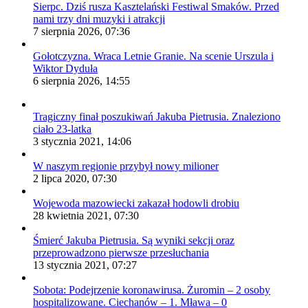
Sierpc. Dziś rusza Kasztelański Festiwal Smaków. Przed
nami trzy dni muzyki i atrakcji
7 sierpnia 2026, 07:36
Gołotczyzna. Wraca Letnie Granie. Na scenie Urszula i
Wiktor Dyduła
6 sierpnia 2026, 14:55
Tragiczny finał poszukiwań Jakuba Pietrusia. Znaleziono
ciało 23-latka
3 stycznia 2021, 14:06
W naszym regionie przybył nowy milioner
2 lipca 2020, 07:30
Wojewoda mazowiecki zakazał hodowli drobiu
28 kwietnia 2021, 07:30
Śmierć Jakuba Pietrusia. Są wyniki sekcji oraz
przeprowadzono pierwsze przesłuchania
13 stycznia 2021, 07:27
Sobota: Podejrzenie koronawirusa. Żuromin – 2 osoby
hospitalizowane. Ciechanów – 1. Mława – 0