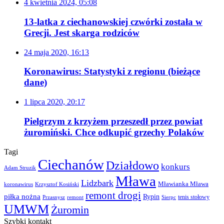
4 kwietnia 2024, 05:08
13-latka z ciechanowskiej czwórki została w
Grecji. Jest skarga rodziców
24 maja 2020, 16:13
Koronawirus: Statystyki z regionu (bieżące
dane)
1 lipca 2020, 20:17
Pielgrzym z krzyżem przeszedł przez powiat
żuromiński. Chce odkupić grzechy Polaków
Tagi
Ciechanów
Działdowo
konkurs
Adam Struzik
Mława
Lidzbark
Mławianka Mława
koronawirus
Krzysztof Kosiński
remont drogi
piłka nożna
Rypin
Przasnysz
Sierpc
tenis stołowy
remont
UMWM
Żuromin
Szybki kontakt