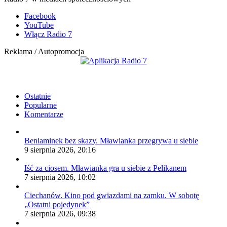
Facebook
YouTube
Włącz Radio 7
Reklama / Autopromocja
Ostatnie
Popularne
Komentarze
Beniaminek bez skazy. Mławianka przegrywa u siebie
9 sierpnia 2026, 20:16
Iść za ciosem. Mławianka gra u siebie z Pelikanem
7 sierpnia 2026, 10:02
Ciechanów. Kino pod gwiazdami na zamku. W sobotę
„Ostatni pojedynek”
7 sierpnia 2026, 09:38