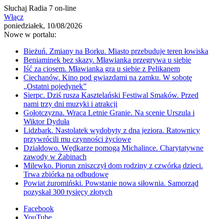
Słuchaj Radia 7 on-line
Włącz
poniedziałek, 10/08/2026
Nowe w portalu:
Bieżuń. Zmiany na Borku. Miasto przebuduje teren łowiska
Beniaminek bez skazy. Mławianka przegrywa u siebie
Iść za ciosem. Mławianka gra u siebie z Pelikanem
Ciechanów. Kino pod gwiazdami na zamku. W sobotę
„Ostatni pojedynek”
Sierpc. Dziś rusza Kasztelański Festiwal Smaków. Przed
nami trzy dni muzyki i atrakcji
Gołotczyzna. Wraca Letnie Granie. Na scenie Urszula i
Wiktor Dyduła
Lidzbark. Nastolatek wydobyty z dna jeziora. Ratownicy
przywrócili mu czynności życiowe
Działdowo. Wędkarze pomogą Michalince. Charytatywne
zawody w Żabinach
Milewko. Piorun zniszczył dom rodziny z czwórką dzieci.
Trwa zbiórka na odbudowę
Powiat żuromiński. Powstanie nowa siłownia. Samorząd
pozyskał 300 tysięcy złotych
Facebook
YouTube