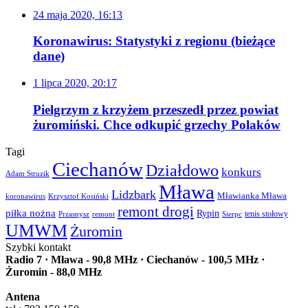
24 maja 2020, 16:13
Koronawirus: Statystyki z regionu (bieżące
dane)
1 lipca 2020, 20:17
Pielgrzym z krzyżem przeszedł przez powiat
żuromiński. Chce odkupić grzechy Polaków
Tagi
Ciechanów
Działdowo
konkurs
Adam Struzik
Mława
Lidzbark
Mławianka Mława
koronawirus
Krzysztof Kosiński
remont drogi
piłka nożna
Rypin
Przasnysz
Sierpc
tenis stołowy
remont
UMWM
Żuromin
Szybki kontakt
Radio 7 · Mława - 90,8 MHz · Ciechanów - 100,5 MHz ·
Żuromin - 88,0 MHz
Antena