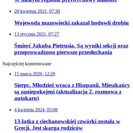
28 kwietnia 2021, 07:30
Wojewoda mazowiecki zakazał hodowli drobiu
13 stycznia 2021, 07:27
Śmierć Jakuba Pietrusia. Są wyniki sekcji oraz
przeprowadzono pierwsze przesłuchania
Najczęściej komentowane
15 marca 2020, 12:20
Sierpc. Młodzież wraca z Hiszpanii. Mieszkańcy
są zaniepokojeni (aktualizacja 2, rozmowa z
autokaru)
4 kwietnia 2024, 05:08
13-latka z ciechanowskiej czwórki została w
Grecji. Jest skarga rodziców