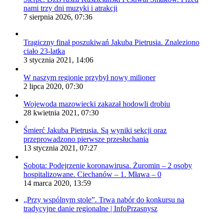
nami trzy dni muzyki i atrakcji
7 sierpnia 2026, 07:36
Tragiczny finał poszukiwań Jakuba Pietrusia. Znaleziono
ciało 23-latka
3 stycznia 2021, 14:06
W naszym regionie przybył nowy milioner
2 lipca 2020, 07:30
Wojewoda mazowiecki zakazał hodowli drobiu
28 kwietnia 2021, 07:30
Śmierć Jakuba Pietrusia. Są wyniki sekcji oraz
przeprowadzono pierwsze przesłuchania
13 stycznia 2021, 07:27
Sobota: Podejrzenie koronawirusa. Żuromin – 2 osoby
hospitalizowane. Ciechanów – 1. Mława – 0
14 marca 2020, 13:59
„Przy wspólnym stole”. Trwa nabór do konkursu na
tradycyjne danie regionalne | InfoPrzasnysz