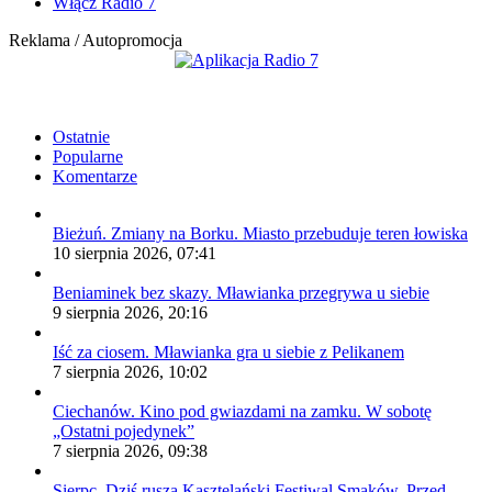
Włącz Radio 7
Reklama / Autopromocja
Ostatnie
Popularne
Komentarze
Bieżuń. Zmiany na Borku. Miasto przebuduje teren łowiska
10 sierpnia 2026, 07:41
Beniaminek bez skazy. Mławianka przegrywa u siebie
9 sierpnia 2026, 20:16
Iść za ciosem. Mławianka gra u siebie z Pelikanem
7 sierpnia 2026, 10:02
Ciechanów. Kino pod gwiazdami na zamku. W sobotę
„Ostatni pojedynek”
7 sierpnia 2026, 09:38
Sierpc. Dziś rusza Kasztelański Festiwal Smaków. Przed