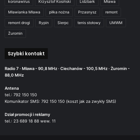
koronawirus
Krzysztof Kosiński
Lidzbark
Mława
Mławianka Mława
piłka nożna
Przasnysz
remont
remont drogi
Rypin
Sierpc
tenis stołowy
UMWM
Żuromin
Szybki kontakt
Radio 7 · Mława - 90,8 MHz · Ciechanów - 100,5 MHz · Żuromin -
88,0 MHz
Antena
tel.: 792 150 150
Komunikator SMS: 792 150 150 (koszt jak za zwykły SMS)
Dział promocji i reklamy
tel.: 23 689 18 88 wew. 11