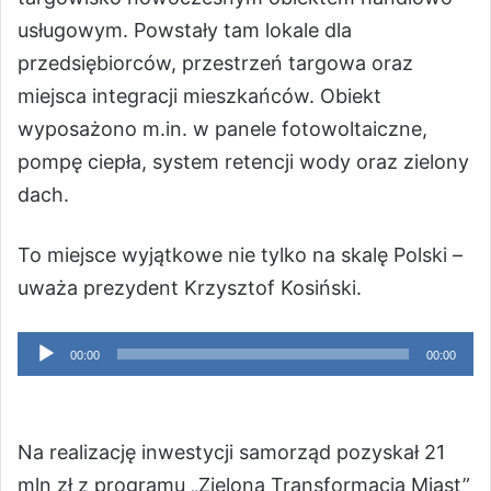
usługowym. Powstały tam lokale dla
przedsiębiorców, przestrzeń targowa oraz
miejsca integracji mieszkańców. Obiekt
wyposażono m.in. w panele fotowoltaiczne,
pompę ciepła, system retencji wody oraz zielony
dach.
To miejsce wyjątkowe nie tylko na skalę Polski –
uważa prezydent Krzysztof Kosiński.
Odtwarzacz
00:00
00:00
plików
dźwiękowych
Na realizację inwestycji samorząd pozyskał 21
mln zł z programu „Zielona Transformacja Miast”