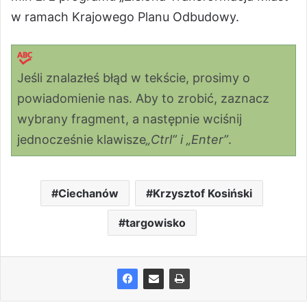
w ramach Krajowego Planu Odbudowy.
Jeśli znalazłeś błąd w tekście, prosimy o
powiadomienie nas. Aby to zrobić, zaznacz
wybrany fragment, a następnie wciśnij
jednocześnie klawisze
„Ctrl” i „Enter”
.
Ciechanów
Krzysztof Kosiński
targowisko