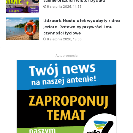
scenie Urszula i Wiktor Dyduła
6 sierpnia 2026, 14:55
Lidzbark. Nastolatek wydobyty z dna
jeziora. Ratownicy przywrócili mu
czynności życiowe
6 sierpnia 2026, 13:56
Autopromocja