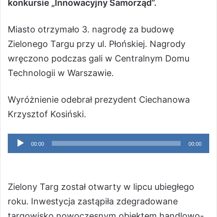
konkursie „Innowacyjny Samorząd”.
Miasto otrzymało 3. nagrodę za budowę
Zielonego Targu przy ul. Płońskiej. Nagrody
wręczono podczas gali w Centralnym Domu
Technologii w Warszawie.
Wyróżnienie odebrał prezydent Ciechanowa
Krzysztof Kosiński.
Odtwarzacz
00:00
00:00
plików
dźwiękowych
Zielony Targ został otwarty w lipcu ubiegłego
roku. Inwestycja zastąpiła zdegradowane
targowisko nowoczesnym obiektem handlowo-