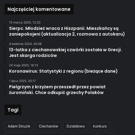
Najczęściej komentowane
15 marca 2020, 12:20
Sierpc. Młodzież wraca z Hiszpanii. Mieszkańcy są
zaniepokojeni (aktualizacja 2, rozmowa z autokaru)
4 kwietnia 2024, 05:08
13-latka z ciechanowskiej czwórki została w Grecji.
Jest skarga rodziców
24 maja 2020, 16:13
Koronawirus: Statystyki z regionu (bieżące dane)
1 lipca 2020, 20:17
Pielgrzym z krzyżem przeszedł przez powiat
żuromiński. Chce odkupić grzechy Polaków
Tagi
Adam Struzik
Ciechanów
Działdowo
konkurs