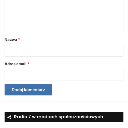
e
n
t
a
r
Nazwa
*
z
*
Adres email
*
Radio 7 w mediach społecznościowych