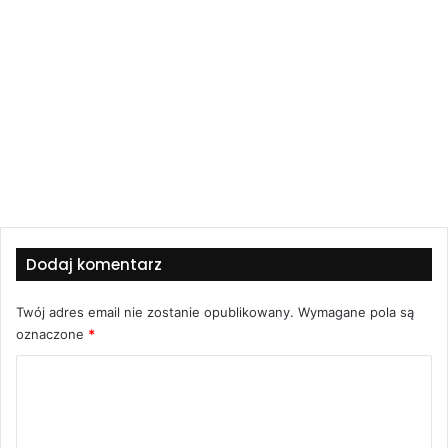
Dodaj komentarz
Twój adres email nie zostanie opublikowany.
Wymagane pola są
oznaczone
*
K
o
m