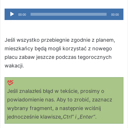
Odtwarzacz
00:00
00:00
plików
dźwiękowych
Jeśli wszystko przebiegnie zgodnie z planem,
mieszkańcy będą mogli korzystać z nowego
placu zabaw jeszcze podczas tegorocznych
wakacji.
Jeśli znalazłeś błąd w tekście, prosimy o
powiadomienie nas. Aby to zrobić, zaznacz
wybrany fragment, a następnie wciśnij
jednocześnie klawisze
„Ctrl” i „Enter”
.