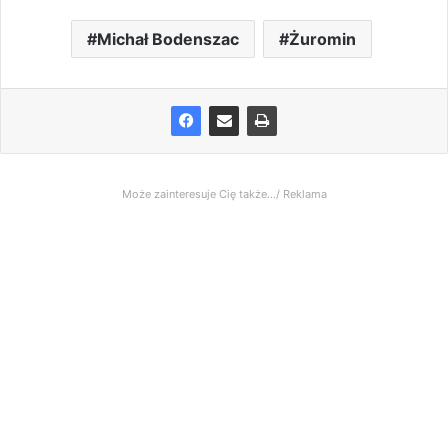
Michał Bodenszac
Żuromin
Może zainteresuje Cię także.../ Reklama