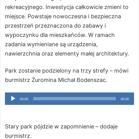
rekreacyjnego. Inwestycja całkowicie zmieni to
miejsce. Powstaje nowoczesna i bezpieczna
przestrzeń przeznaczona do zabawy i
wypoczynku dla mieszkańców. W ramach
zadania wymieniane są urządzenia,
nawierzchnia oraz elementy małej architektury.
Park zostanie podzielony na trzy strefy – mówi
burmistrz Żuromina Michał Bodenszac.
Odtwarzacz
00:00
00:00
plików
dźwiękowych
Stary park pójdzie w zapomnienie – dodaje
burmistrz.