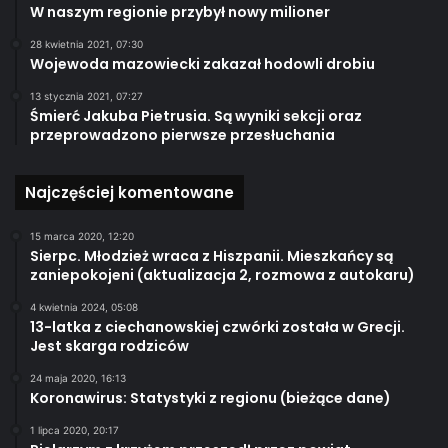
W naszym regionie przybył nowy milioner
28 kwietnia 2021, 07:30
Wojewoda mazowiecki zakazał hodowli drobiu
13 stycznia 2021, 07:27
Śmierć Jakuba Pietrusia. Są wyniki sekcji oraz
przeprowadzono pierwsze przesłuchania
Najczęściej komentowane
15 marca 2020, 12:20
Sierpc. Młodzież wraca z Hiszpanii. Mieszkańcy są
zaniepokojeni (aktualizacja 2, rozmowa z autokaru)
4 kwietnia 2024, 05:08
13-latka z ciechanowskiej czwórki została w Grecji.
Jest skarga rodziców
24 maja 2020, 16:13
Koronawirus: Statystyki z regionu (bieżące dane)
1 lipca 2020, 20:17