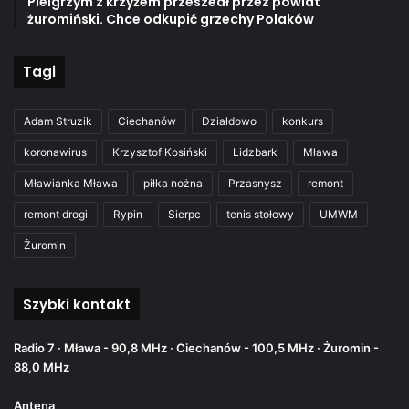
Pielgrzym z krzyżem przeszedł przez powiat
żuromiński. Chce odkupić grzechy Polaków
Tagi
Adam Struzik
Ciechanów
Działdowo
konkurs
koronawirus
Krzysztof Kosiński
Lidzbark
Mława
Mławianka Mława
piłka nożna
Przasnysz
remont
remont drogi
Rypin
Sierpc
tenis stołowy
UMWM
Żuromin
Szybki kontakt
Radio 7 · Mława - 90,8 MHz · Ciechanów - 100,5 MHz · Żuromin -
88,0 MHz
Antena