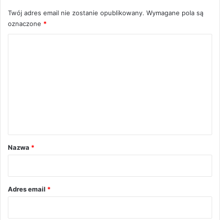
Twój adres email nie zostanie opublikowany.
Wymagane pola są
oznaczone
*
K
o
m
e
n
t
a
r
Nazwa
*
z
*
Adres email
*