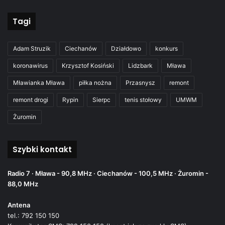
Tagi
Adam Struzik
Ciechanów
Działdowo
konkurs
koronawirus
Krzysztof Kosiński
Lidzbark
Mława
Mławianka Mława
piłka nożna
Przasnysz
remont
remont drogi
Rypin
Sierpc
tenis stołowy
UMWM
Żuromin
Szybki kontakt
Radio 7 · Mława - 90,8 MHz · Ciechanów - 100,5 MHz · Żuromin -
88,0 MHz
Antena
tel.: 792 150 150