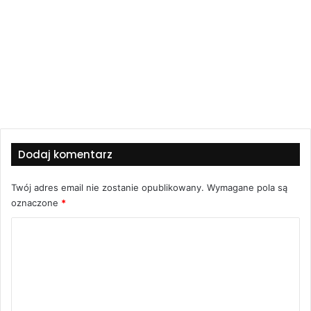
Dodaj komentarz
Twój adres email nie zostanie opublikowany.
Wymagane pola są
oznaczone
*
K
o
m
e