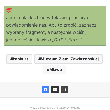
Jeśli znalazłeś błąd w tekście, prosimy o
powiadomienie nas. Aby to zrobić, zaznacz
wybrany fragment, a następnie wciśnij
jednocześnie klawisze
„Ctrl” i „Enter”
.
konkurs
Muzeum Ziemi Zawkrzeńskiej
Mława
Może zainteresuje Cię także.../ Reklama