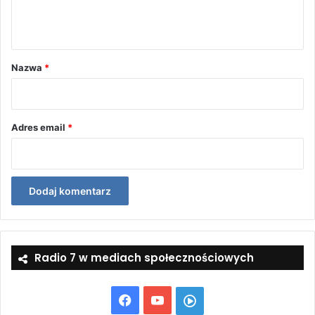
n
t
a
r
Nazwa
*
z
*
Adres email
*
Radio 7 w mediach społecznościowych
Facebook
YouTube
Włącz