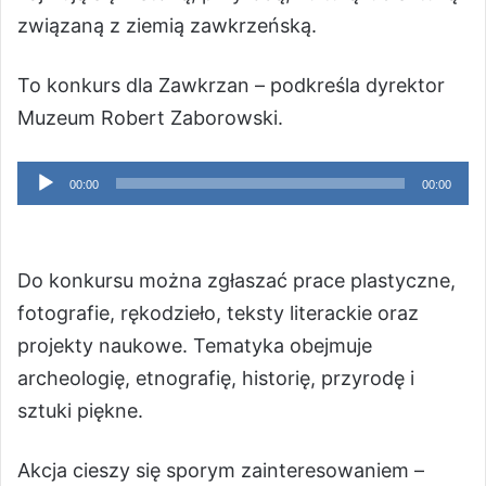
związaną z ziemią zawkrzeńską.
To konkurs dla Zawkrzan – podkreśla dyrektor
Muzeum Robert Zaborowski.
Odtwarzacz
00:00
00:00
plików
dźwiękowych
Do konkursu można zgłaszać prace plastyczne,
fotografie, rękodzieło, teksty literackie oraz
projekty naukowe. Tematyka obejmuje
archeologię, etnografię, historię, przyrodę i
sztuki piękne.
Akcja cieszy się sporym zainteresowaniem –