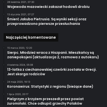
28 kwietnia 2021, 07:30
Wojewoda mazowiecki zakazał hodowli drobiu
13 stycznia 2021, 07:27
Śmierć Jakuba Pietrusia. Są wyniki sekcji oraz
przeprowadzono pierwsze przesłuchania
Najczęściej komentowane
15 marca 2020, 12:20
Sierpc. Młodzież wraca z Hiszpanii. Mieszkańcy są
zaniepokojeni (aktualizacja 2, rozmowa z autokaru)
4 kwietnia 2024, 05:08
13-latka z ciechanowskiej czwórki została w Grecji.
Jest skarga rodziców
24 maja 2020, 16:13
Koronawirus: Statystyki z regionu (bieżące dane)
1 lipca 2020, 20:17
Pielgrzym z krzyżem przeszedł przez powiat
żuromiński. Chce odkupić grzechy Polaków