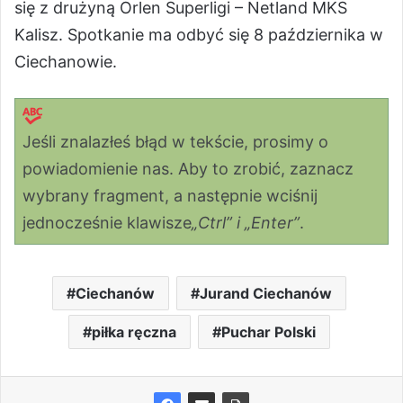
się z drużyną Orlen Superligi – Netland MKS
Kalisz. Spotkanie ma odbyć się 8 października w
Ciechanowie.
Jeśli znalazłeś błąd w tekście, prosimy o
powiadomienie nas. Aby to zrobić, zaznacz
wybrany fragment, a następnie wciśnij
jednocześnie klawisze
„Ctrl” i „Enter”
.
Ciechanów
Jurand Ciechanów
piłka ręczna
Puchar Polski