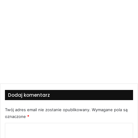
Dodaj komentarz
Twój adres email nie zostanie opublikowany.
Wymagane pola są
oznaczone
*
K
o