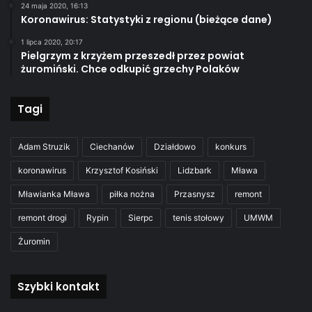
24 maja 2020, 16:13
Koronawirus: Statystyki z regionu (bieżące dane)
1 lipca 2020, 20:17
Pielgrzym z krzyżem przeszedł przez powiat
żuromiński. Chce odkupić grzechy Polaków
Tagi
Adam Struzik
Ciechanów
Działdowo
konkurs
koronawirus
Krzysztof Kosiński
Lidzbark
Mława
Mławianka Mława
piłka nożna
Przasnysz
remont
remont drogi
Rypin
Sierpc
tenis stołowy
UMWM
Żuromin
Szybki kontakt