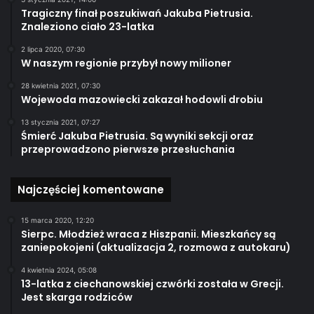
Tragiczny finał poszukiwań Jakuba Pietrusia.
Znaleziono ciało 23-latka
2 lipca 2020, 07:30
W naszym regionie przybył nowy milioner
28 kwietnia 2021, 07:30
Wojewoda mazowiecki zakazał hodowli drobiu
13 stycznia 2021, 07:27
Śmierć Jakuba Pietrusia. Są wyniki sekcji oraz
przeprowadzono pierwsze przesłuchania
Najczęściej komentowane
15 marca 2020, 12:20
Sierpc. Młodzież wraca z Hiszpanii. Mieszkańcy są
zaniepokojeni (aktualizacja 2, rozmowa z autokaru)
4 kwietnia 2024, 05:08
13-latka z ciechanowskiej czwórki została w Grecji.
Jest skarga rodziców