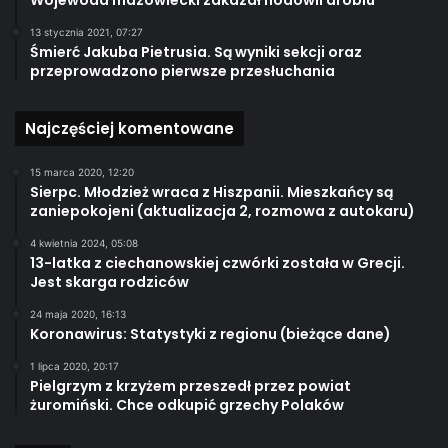
Wojewoda mazowiecki zakazał hodowli drobiu
13 stycznia 2021, 07:27
Śmierć Jakuba Pietrusia. Są wyniki sekcji oraz
przeprowadzono pierwsze przesłuchania
Najczęściej komentowane
15 marca 2020, 12:20
Sierpc. Młodzież wraca z Hiszpanii. Mieszkańcy są
zaniepokojeni (aktualizacja 2, rozmowa z autokaru)
4 kwietnia 2024, 05:08
13-latka z ciechanowskiej czwórki została w Grecji.
Jest skarga rodziców
24 maja 2020, 16:13
Koronawirus: Statystyki z regionu (bieżące dane)
1 lipca 2020, 20:17
Pielgrzym z krzyżem przeszedł przez powiat
żuromiński. Chce odkupić grzechy Polaków