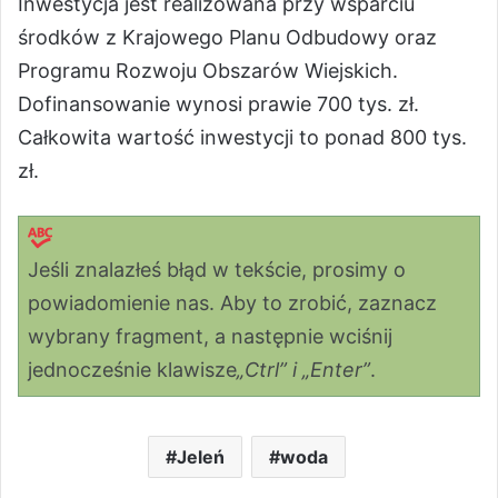
Inwestycja jest realizowana przy wsparciu
środków z Krajowego Planu Odbudowy oraz
Programu Rozwoju Obszarów Wiejskich.
Dofinansowanie wynosi prawie 700 tys. zł.
Całkowita wartość inwestycji to ponad 800 tys.
zł.
Jeśli znalazłeś błąd w tekście, prosimy o
powiadomienie nas. Aby to zrobić, zaznacz
wybrany fragment, a następnie wciśnij
jednocześnie klawisze
„Ctrl” i „Enter”
.
Jeleń
woda