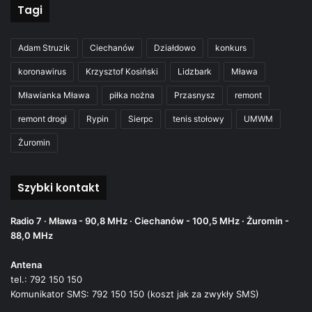
Tagi
Adam Struzik
Ciechanów
Działdowo
konkurs
koronawirus
Krzysztof Kosiński
Lidzbark
Mława
Mławianka Mława
piłka nożna
Przasnysz
remont
remont drogi
Rypin
Sierpc
tenis stołowy
UMWM
Żuromin
Szybki kontakt
Radio 7 · Mława - 90,8 MHz · Ciechanów - 100,5 MHz · Żuromin -
88,0 MHz
Antena
tel.: 792 150 150
Komunikator SMS: 792 150 150 (koszt jak za zwykły SMS)