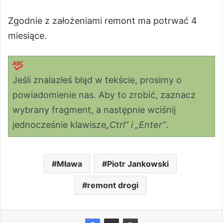
Zgodnie z założeniami remont ma potrwać 4
miesiące.
Jeśli znalazłeś błąd w tekście, prosimy o
powiadomienie nas. Aby to zrobić, zaznacz
wybrany fragment, a następnie wciśnij
jednocześnie klawisze
„Ctrl” i „Enter”
.
Mława
Piotr Jankowski
remont drogi