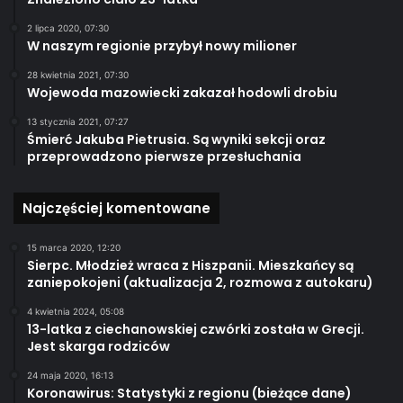
2 lipca 2020, 07:30
W naszym regionie przybył nowy milioner
28 kwietnia 2021, 07:30
Wojewoda mazowiecki zakazał hodowli drobiu
13 stycznia 2021, 07:27
Śmierć Jakuba Pietrusia. Są wyniki sekcji oraz
przeprowadzono pierwsze przesłuchania
Najczęściej komentowane
15 marca 2020, 12:20
Sierpc. Młodzież wraca z Hiszpanii. Mieszkańcy są
zaniepokojeni (aktualizacja 2, rozmowa z autokaru)
4 kwietnia 2024, 05:08
13-latka z ciechanowskiej czwórki została w Grecji.
Jest skarga rodziców
24 maja 2020, 16:13
Koronawirus: Statystyki z regionu (bieżące dane)