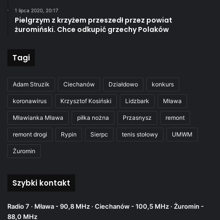
1 lipca 2020, 20:17
Pielgrzym z krzyżem przeszedł przez powiat
żuromiński. Chce odkupić grzechy Polaków
Tagi
Adam Struzik
Ciechanów
Działdowo
konkurs
koronawirus
Krzysztof Kosiński
Lidzbark
Mława
Mławianka Mława
piłka nożna
Przasnysz
remont
remont drogi
Rypin
Sierpc
tenis stołowy
UMWM
Żuromin
Szybki kontakt
Radio 7 · Mława - 90,8 MHz · Ciechanów - 100,5 MHz · Żuromin -
88,0 MHz