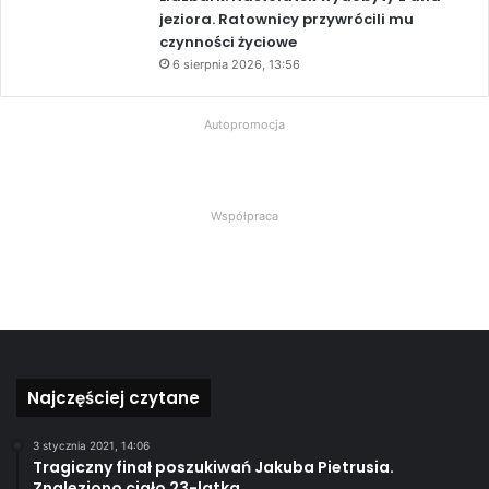
jeziora. Ratownicy przywrócili mu
czynności życiowe
6 sierpnia 2026, 13:56
Autopromocja
Współpraca
Najczęściej czytane
3 stycznia 2021, 14:06
Tragiczny finał poszukiwań Jakuba Pietrusia.
Znaleziono ciało 23-latka