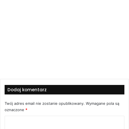
Dodaj komentarz
Twój adres email nie zostanie opublikowany.
Wymagane pola są
oznaczone
*
K
o