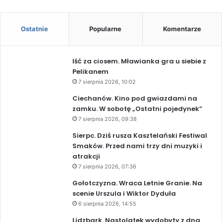
Ostatnie
Popularne
Komentarze
Iść za ciosem. Mławianka gra u siebie z
Pelikanem
7 sierpnia 2026, 10:02
Ciechanów. Kino pod gwiazdami na
zamku. W sobotę „Ostatni pojedynek”
7 sierpnia 2026, 09:38
Sierpc. Dziś rusza Kasztelański Festiwal
Smaków. Przed nami trzy dni muzyki i
atrakcji
7 sierpnia 2026, 07:36
Gołotczyzna. Wraca Letnie Granie. Na
scenie Urszula i Wiktor Dyduła
6 sierpnia 2026, 14:55
Lidzbark. Nastolatek wydobyty z dna