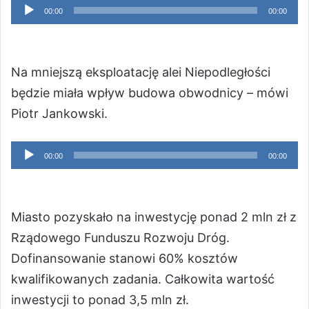
Odtwarzacz
00:00
00:00
plików
dźwiękowych
Na mniejszą eksploatację alei Niepodległości
będzie miała wpływ budowa obwodnicy – mówi
Piotr Jankowski.
Odtwarzacz
00:00
00:00
plików
dźwiękowych
Miasto pozyskało na inwestycję ponad 2 mln zł z
Rządowego Funduszu Rozwoju Dróg.
Dofinansowanie stanowi 60% kosztów
kwalifikowanych zadania. Całkowita wartość
inwestycji to ponad 3,5 mln zł.