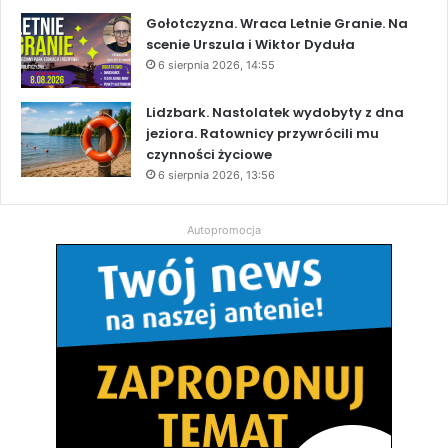
Gołotczyzna. Wraca Letnie Granie. Na
scenie Urszula i Wiktor Dyduła
6 sierpnia 2026, 14:55
Lidzbark. Nastolatek wydobyty z dna
jeziora. Ratownicy przywrócili mu
czynności życiowe
6 sierpnia 2026, 13:56
Autopromocja