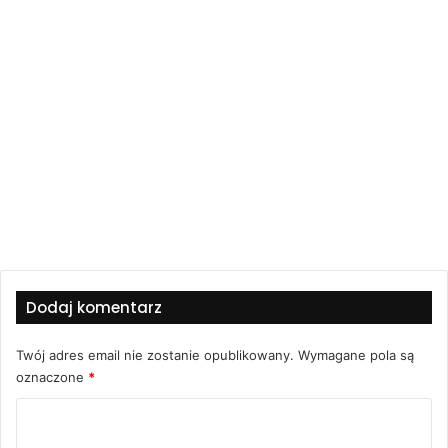
Dodaj komentarz
Twój adres email nie zostanie opublikowany.
Wymagane pola są
oznaczone
*
K
o