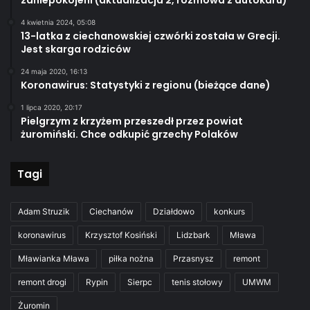
zaniepokojeni (aktualizacja 2, rozmowa z autokaru)
4 kwietnia 2024, 05:08
13-latka z ciechanowskiej czwórki została w Grecji.
Jest skarga rodziców
24 maja 2020, 16:13
Koronawirus: Statystyki z regionu (bieżące dane)
1 lipca 2020, 20:17
Pielgrzym z krzyżem przeszedł przez powiat
żuromiński. Chce odkupić grzechy Polaków
Tagi
Adam Struzik
Ciechanów
Działdowo
konkurs
koronawirus
Krzysztof Kosiński
Lidzbark
Mława
Mławianka Mława
piłka nożna
Przasnysz
remont
remont drogi
Rypin
Sierpc
tenis stołowy
UMWM
Żuromin