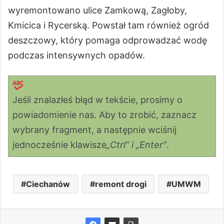
wyremontowano ulice Zamkową, Zagłoby,
Kmicica i Rycerską. Powstał tam również ogród
deszczowy, który pomaga odprowadzać wodę
podczas intensywnych opadów.
Jeśli znalazłeś błąd w tekście, prosimy o
powiadomienie nas. Aby to zrobić, zaznacz
wybrany fragment, a następnie wciśnij
jednocześnie klawisze
„Ctrl” i „Enter”
.
Ciechanów
remont drogi
UMWM