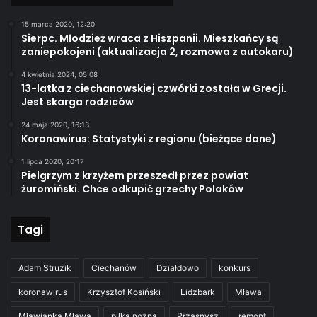
15 marca 2020, 12:20
Sierpc. Młodzież wraca z Hiszpanii. Mieszkańcy są
zaniepokojeni (aktualizacja 2, rozmowa z autokaru)
4 kwietnia 2024, 05:08
13-latka z ciechanowskiej czwórki została w Grecji.
Jest skarga rodziców
24 maja 2020, 16:13
Koronawirus: Statystyki z regionu (bieżące dane)
1 lipca 2020, 20:17
Pielgrzym z krzyżem przeszedł przez powiat
żuromiński. Chce odkupić grzechy Polaków
Tagi
Adam Struzik
Ciechanów
Działdowo
konkurs
koronawirus
Krzysztof Kosiński
Lidzbark
Mława
Mławianka Mława
piłka nożna
Przasnysz
remont