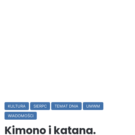
KULTURA
SIERPC
TEMAT DNIA
UMWM
WIADOMOŚCI
Kimono i katana.