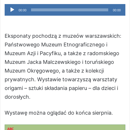
Odtwarzacz
00:00
00:00
plików
dźwiękowych
Eksponaty pochodzą z muzeów warszawskich:
Państwowego Muzeum Etnograficznego i
Muzeum Azji i Pacyfiku, a także z radomskiego
Muzeum Jacka Malczewskiego i toruńskiego
Muzeum Okręgowego, a także z kolekcji
prywatnych. Wystawie towarzyszą warsztaty
origami – sztuki składania papieru – dla dzieci i
dorosłych.
Wystawę można oglądać do końca sierpnia.