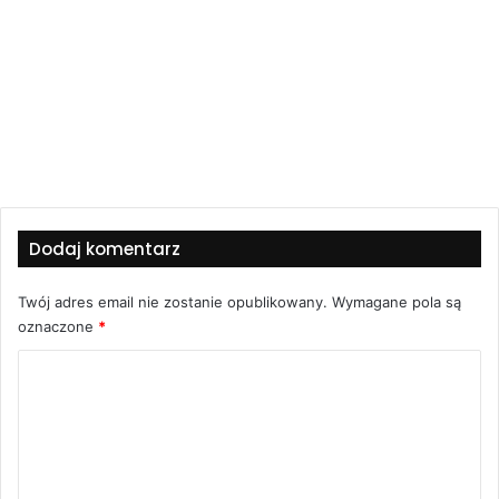
Dodaj komentarz
Twój adres email nie zostanie opublikowany.
Wymagane pola są
oznaczone
*
K
o
m
e