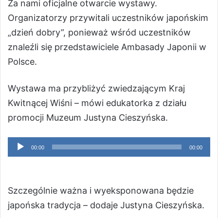
Za nami oficjalne otwarcie wystawy.
Organizatorzy przywitali uczestników japońskim
„dzień dobry”, ponieważ wśród uczestników
znaleźli się przedstawiciele Ambasady Japonii w
Polsce.
Wystawa ma przybliżyć zwiedzającym Kraj
Kwitnącej Wiśni – mówi edukatorka z działu
promocji Muzeum Justyna Cieszyńska.
Odtwarzacz
00:00
00:00
plików
dźwiękowych
Szczególnie ważna i wyeksponowana będzie
japońska tradycja – dodaje Justyna Cieszyńska.