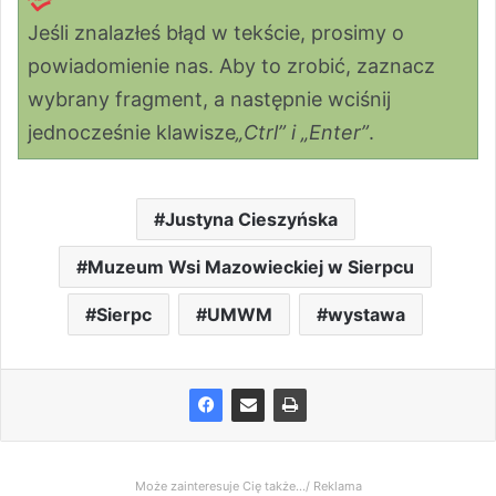
Jeśli znalazłeś błąd w tekście, prosimy o
powiadomienie nas. Aby to zrobić, zaznacz
wybrany fragment, a następnie wciśnij
jednocześnie klawisze
„Ctrl” i „Enter”
.
Justyna Cieszyńska
Muzeum Wsi Mazowieckiej w Sierpcu
Sierpc
UMWM
wystawa
Może zainteresuje Cię także.../ Reklama