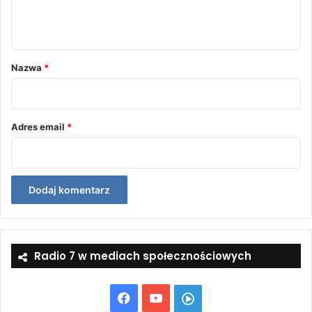
n
t
a
r
Nazwa
*
z
*
Adres email
*
Radio 7 w mediach społecznościowych
Facebook
YouTube
Włącz