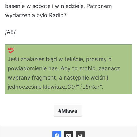
basenie w sobotę i w niedzielę. Patronem
wydarzenia było Radio7.
/AE/
Jeśli znalazłeś błąd w tekście, prosimy o
powiadomienie nas. Aby to zrobić, zaznacz
wybrany fragment, a następnie wciśnij
jednocześnie klawisze
„Ctrl” i „Enter”
.
Mława