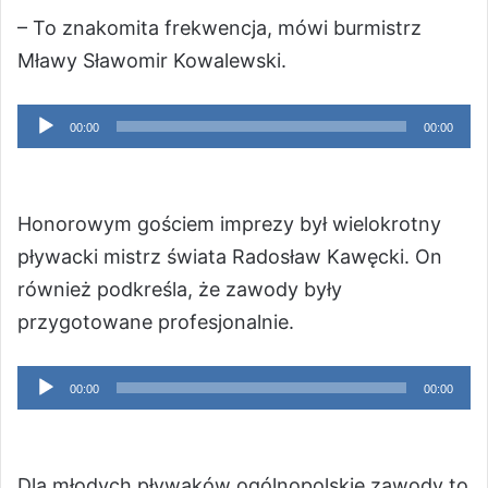
– To znakomita frekwencja, mówi burmistrz
Mławy Sławomir Kowalewski.
Odtwarzacz
00:00
00:00
plików
dźwiękowych
Honorowym gościem imprezy był wielokrotny
pływacki mistrz świata Radosław Kawęcki. On
również podkreśla, że zawody były
przygotowane profesjonalnie.
Odtwarzacz
00:00
00:00
plików
dźwiękowych
Dla młodych pływaków ogólnopolskie zawody to