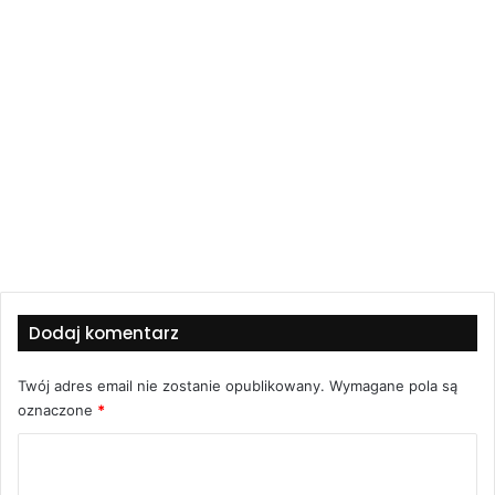
Dodaj komentarz
Twój adres email nie zostanie opublikowany.
Wymagane pola są
oznaczone
*
K
o