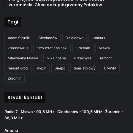
żuromiński. Chce odkupić grzechy Polaków
Tagi
Adam Struzik
Ciechanów
Działdowo
konkurs
koronawirus
Krzysztof Kosiński
Lidzbark
Mława
Mławianka Mława
piłka nożna
Przasnysz
remont
remont drogi
Rypin
Sierpc
tenis stołowy
UMWM
Żuromin
Szybki kontakt
Radio 7 · Mława - 90,8 MHz · Ciechanów - 100,5 MHz · Żuromin -
88,0 MHz
Antena