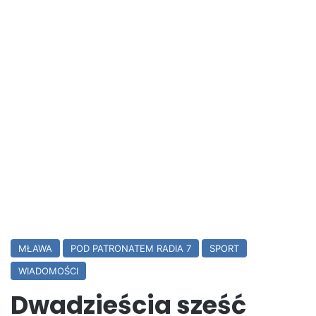
MŁAWA
POD PATRONATEM RADIA 7
SPORT
WIADOMOŚCI
Dwadzieścia sześć