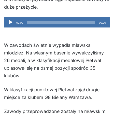
duże przeżycie.
Odtwarzacz
00:00
00:00
plików
dźwiękowych
W zawodach świetnie wypadła mławska
młodzież. Na własnym basenie wywalczyliśmy
26 medali, a w klasyfikacji medalowej Płetwal
uplasował się na ósmej pozycji spośród 35
klubów.
W klasyfikacji punktowej Płetwal zajął drugie
miejsce za klubem G8 Bielany Warszawa.
Zawody przeprowadzone zostały na mławskim