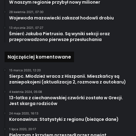
W naszym regionie przybył nowy milioner
28 kwietnia 2021, 07:30
Wojewoda mazowiecki zakazał hodowli drobiu
13 stycznia 2021, 07:27
Śmierć Jakuba Pietrusia. Są wyniki sekcji oraz
przeprowadzono pierwsze przesłuchania
Najczęściej komentowane
15 marca 2020, 12:20
Sierpc. Młodzież wraca z Hiszpanii. Mieszkańcy są
zaniepokojeni (aktualizacja 2, rozmowa z autokaru)
4 kwietnia 2024, 05:08
13-latka z ciechanowskiej czwórki została w Grecji.
Jest skarga rodziców
24 maja 2020, 16:13
Koronawirus: Statystyki z regionu (bieżące dane)
1 lipca 2020, 20:17
Pielgrzym z krzyżem przeszedł przez powiat