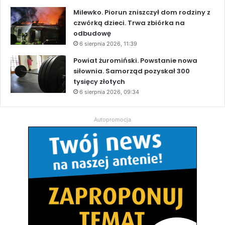
Milewko. Piorun zniszczył dom rodziny z
czwórką dzieci. Trwa zbiórka na
odbudowę
6 sierpnia 2026, 11:39
Powiat żuromiński. Powstanie nowa
siłownia. Samorząd pozyskał 300
tysięcy złotych
6 sierpnia 2026, 09:34
Autopromocja