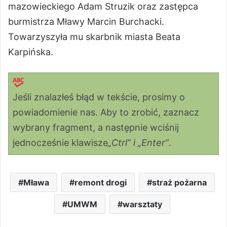
mazowieckiego Adam Struzik oraz zastępca
burmistrza Mławy Marcin Burchacki.
Towarzyszyła mu skarbnik miasta Beata
Karpińska.
Jeśli znalazłeś błąd w tekście, prosimy o
powiadomienie nas. Aby to zrobić, zaznacz
wybrany fragment, a następnie wciśnij
jednocześnie klawisze
„Ctrl” i „Enter”
.
Mława
remont drogi
straż pożarna
UMWM
warsztaty