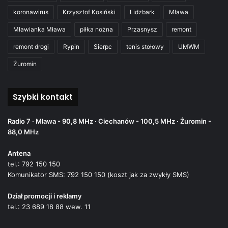
koronawirus
Krzysztof Kosiński
Lidzbark
Mława
Mławianka Mława
piłka nożna
Przasnysz
remont
remont drogi
Rypin
Sierpc
tenis stołowy
UMWM
Żuromin
Szybki kontakt
Radio 7 · Mława - 90,8 MHz · Ciechanów - 100,5 MHz · Żuromin -
88,0 MHz
Antena
tel.: 792 150 150
Komunikator SMS: 792 150 150 (koszt jak za zwykły SMS)
Dział promocji i reklamy
tel.: 23 689 18 88 wew. 11