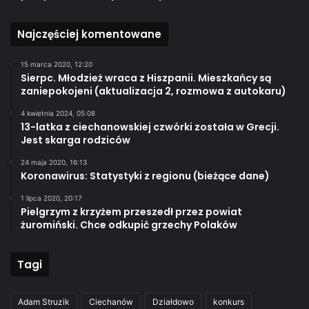
Najczęściej komentowane
15 marca 2020, 12:20
Sierpc. Młodzież wraca z Hiszpanii. Mieszkańcy są
zaniepokojeni (aktualizacja 2, rozmowa z autokaru)
4 kwietnia 2024, 05:08
13-latka z ciechanowskiej czwórki została w Grecji.
Jest skarga rodziców
24 maja 2020, 16:13
Koronawirus: Statystyki z regionu (bieżące dane)
1 lipca 2020, 20:17
Pielgrzym z krzyżem przeszedł przez powiat
żuromiński. Chce odkupić grzechy Polaków
Tagi
Adam Struzik
Ciechanów
Działdowo
konkurs