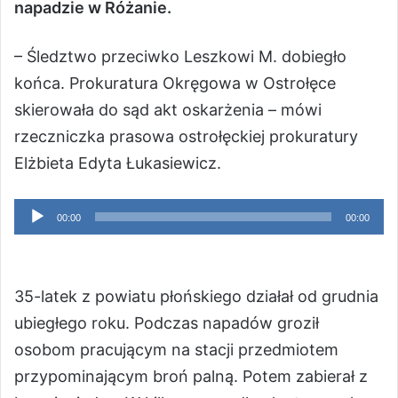
napadzie w Różanie.
– Śledztwo przeciwko Leszkowi M. dobiegło
końca. Prokuratura Okręgowa w Ostrołęce
skierowała do sąd akt oskarżenia – mówi
rzeczniczka prasowa ostrołęckiej prokuratury
Elżbieta Edyta Łukasiewicz.
Odtwarzacz
00:00
00:00
plików
dźwiękowych
35-latek z powiatu płońskiego działał od grudnia
ubiegłego roku. Podczas napadów groził
osobom pracującym na stacji przedmiotem
przypominającym broń palną. Potem zabierał z