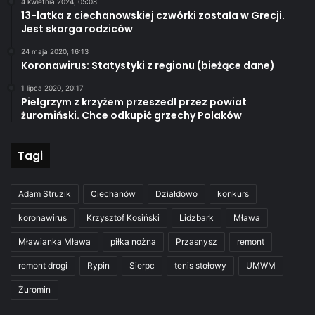
4 kwietnia 2024, 05:08
13-latka z ciechanowskiej czwórki została w Grecji.
Jest skarga rodziców
24 maja 2020, 16:13
Koronawirus: Statystyki z regionu (bieżące dane)
1 lipca 2020, 20:17
Pielgrzym z krzyżem przeszedł przez powiat
żuromiński. Chce odkupić grzechy Polaków
Tagi
Adam Struzik
Ciechanów
Działdowo
konkurs
koronawirus
Krzysztof Kosiński
Lidzbark
Mława
Mławianka Mława
piłka nożna
Przasnysz
remont
remont drogi
Rypin
Sierpc
tenis stołowy
UMWM
Żuromin