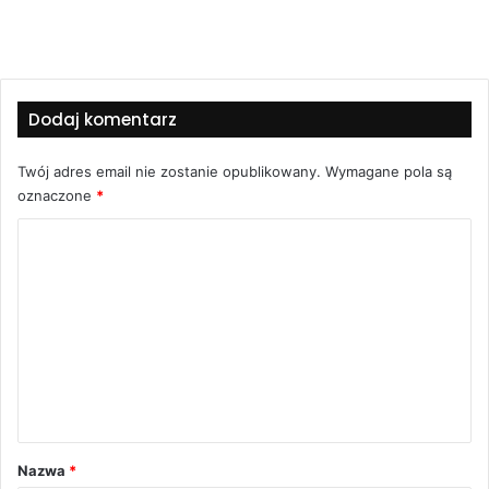
Dodaj komentarz
Twój adres email nie zostanie opublikowany.
Wymagane pola są
oznaczone
*
K
o
m
e
n
t
a
r
Nazwa
*