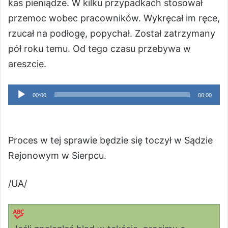
kas pieniądze. W kilku przypadkach stosował
przemoc wobec pracowników. Wykręcał im ręce,
rzucał na podłogę, popychał. Został zatrzymany
pół roku temu. Od tego czasu przebywa w
areszcie.
Odtwarzacz
00:00
00:00
plików
dźwiękowych
Proces w tej sprawie będzie się toczył w Sądzie
Rejonowym w Sierpcu.
/UA/