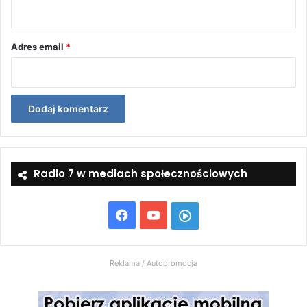
z
*
Adres email
*
Radio 7 w mediach społecznościowych
Facebook
YouTube
Włącz
Radio
Reklama / Autopromocja
7