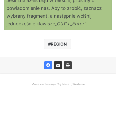
Jeśli znalazłeś błąd w tekście, prosimy o
powiadomienie nas. Aby to zrobić, zaznacz
wybrany fragment, a następnie wciśnij
jednocześnie klawisze
„Ctrl” i „Enter”
.
REGION
Może zainteresuje Cię także.../ Reklama