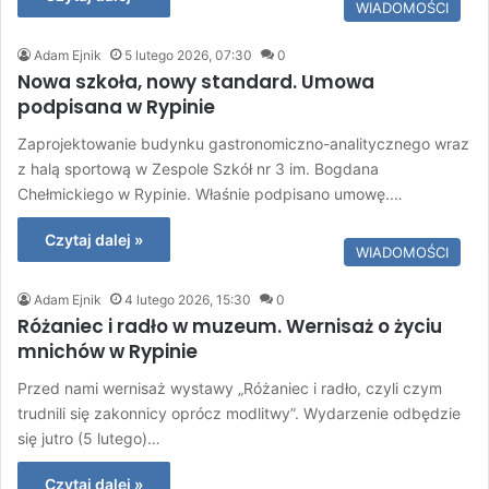
WIADOMOŚCI
Adam Ejnik
5 lutego 2026, 07:30
0
Nowa szkoła, nowy standard. Umowa
podpisana w Rypinie
Zaprojektowanie budynku gastronomiczno-analitycznego wraz
z halą sportową w Zespole Szkół nr 3 im. Bogdana
Chełmickiego w Rypinie. Właśnie podpisano umowę.…
Czytaj dalej »
WIADOMOŚCI
Adam Ejnik
4 lutego 2026, 15:30
0
Różaniec i radło w muzeum. Wernisaż o życiu
mnichów w Rypinie
Przed nami wernisaż wystawy „Różaniec i radło, czyli czym
trudnili się zakonnicy oprócz modlitwy”. Wydarzenie odbędzie
się jutro (5 lutego)…
Czytaj dalej »