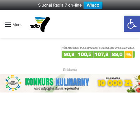
Słuchaj Radia 7 on-line
Włącz
Otwórz
Menu
Reklama