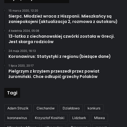
15 marca 2020, 12:20
Sierpc. Młodzież wraca z Hiszpanii. Mieszkańcy są
zaniepokojeni (aktualizacja 2, rozmowa z autokaru)
4 kwietnia 2024, 05:08
13-latka z ciechanowskiej czwórki została w Grecji.
Jest skarga rodziców
24 maja 2020, 16:13
Koronawirus: Statystyki z regionu (bieżące dane)
1 lipca 2020, 20:17
Pielgrzym z krzyżem przeszedł przez powiat
żuromiński. Chce odkupić grzechy Polaków
Tagi
Adam Struzik
Ciechanów
Działdowo
konkurs
koronawirus
Krzysztof Kosiński
Lidzbark
Mława