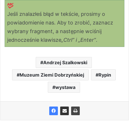
Jeśli znalazłeś błąd w tekście, prosimy o
powiadomienie nas. Aby to zrobić, zaznacz
wybrany fragment, a następnie wciśnij
jednocześnie klawisze
„Ctrl” i „Enter”
.
Andrzej Szalkowski
Muzeum Ziemi Dobrzyńskiej
Rypin
wystawa