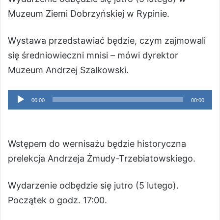
Muzeum Ziemi Dobrzyńskiej w Rypinie.
Wystawa przedstawiać będzie, czym zajmowali
się średniowieczni mnisi – mówi dyrektor
Muzeum Andrzej Szalkowski.
Odtwarzacz
00:00
00:00
plików
dźwiękowych
Wstępem do wernisażu będzie historyczna
prelekcja Andrzeja Żmudy-Trzebiatowskiego.
Wydarzenie odbędzie się jutro (5 lutego).
Początek o godz. 17:00.