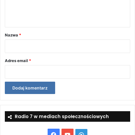
n
t
a
r
Nazwa
*
z
*
Adres email
*
Radio 7 w mediach społecznościowych
Facebook
YouTube
Włącz