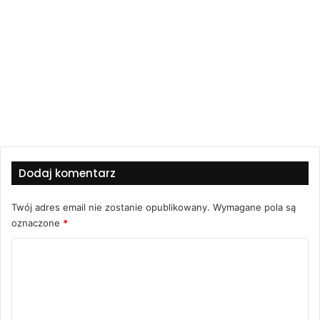
Dodaj komentarz
Twój adres email nie zostanie opublikowany.
Wymagane pola są
oznaczone
*
K
o
m
e