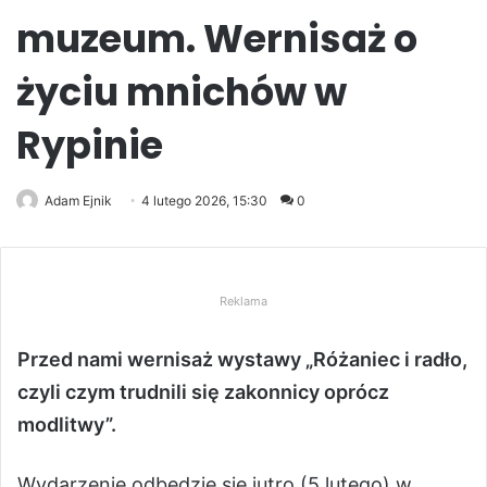
muzeum. Wernisaż o
życiu mnichów w
Rypinie
Adam Ejnik
4 lutego 2026, 15:30
0
Reklama
Przed nami wernisaż wystawy „Różaniec i radło,
czyli czym trudnili się zakonnicy oprócz
modlitwy”.
Wydarzenie odbędzie się jutro (5 lutego) w