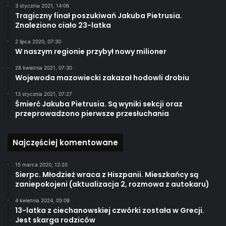
3 stycznia 2021, 14:06
Tragiczny finał poszukiwań Jakuba Pietrusia.
Znaleziono ciało 23-latka
2 lipca 2020, 07:30
W naszym regionie przybył nowy milioner
28 kwietnia 2021, 07:30
Wojewoda mazowiecki zakazał hodowli drobiu
13 stycznia 2021, 07:27
Śmierć Jakuba Pietrusia. Są wyniki sekcji oraz
przeprowadzono pierwsze przesłuchania
Najczęściej komentowane
15 marca 2020, 12:20
Sierpc. Młodzież wraca z Hiszpanii. Mieszkańcy są
zaniepokojeni (aktualizacja 2, rozmowa z autokaru)
4 kwietnia 2024, 05:08
13-latka z ciechanowskiej czwórki została w Grecji.
Jest skarga rodziców