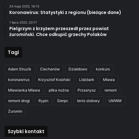
24 maja 2020, 16:13
Koronawirus: Statystyki z regionu (bieżące dane)
1 lipca 2020, 20:17
Pielgrzym z krzyżem przeszedł przez powiat
żuromiński. Chce odkupić grzechy Polaków
Tagi
Adam Struzik
Ciechanów
Działdowo
konkurs
koronawirus
Krzysztof Kosiński
Lidzbark
Mława
Mławianka Mława
piłka nożna
Przasnysz
remont
remont drogi
Rypin
Sierpc
tenis stołowy
UMWM
Żuromin
Szybki kontakt