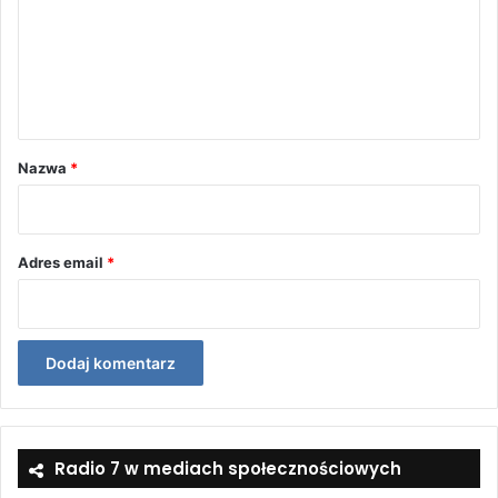
e
n
t
a
r
Nazwa
*
z
*
Adres email
*
Radio 7 w mediach społecznościowych