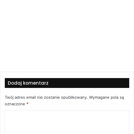
Dodaj komentarz
Twój adres email nie zostanie opublikowany.
Wymagane pola są
oznaczone
*
K
o
m