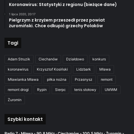
Koronawirus: Statystyki z regionu (bieżące dane)
1 lipca 2020, 20:17
Pielgrzym z krzyżem przeszedł przez powiat
żuromiński. Chce odkupić grzechy Polaków
Tagi
Adam Struzik
Ciechanów
Działdowo
konkurs
koronawirus
Krzysztof Kosiński
Lidzbark
Mława
Mławianka Mława
piłka nożna
Przasnysz
remont
remont drogi
Rypin
Sierpc
tenis stołowy
UMWM
Żuromin
Szybki kontakt
Radio 7 · Mława - 90,8 MHz · Ciechanów - 100,5 MHz · Żuromin -