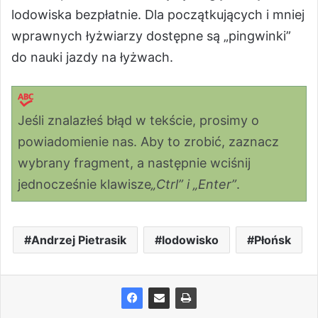
lodowiska bezpłatnie. Dla początkujących i mniej
wprawnych łyżwiarzy dostępne są „pingwinki”
do nauki jazdy na łyżwach.
Jeśli znalazłeś błąd w tekście, prosimy o
powiadomienie nas. Aby to zrobić, zaznacz
wybrany fragment, a następnie wciśnij
jednocześnie klawisze
„Ctrl” i „Enter”
.
Andrzej Pietrasik
lodowisko
Płońsk