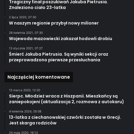
Tragiczny finał poszukiwań Jakuba Pietrusia.
Znaleziono ciało 23-latka
2 lipca 2020, 07:30
W naszym regionie przybył nowy milioner
28 kwietnia 2021, 07:30
Wojewoda mazowiecki zakazał hodowli drobiu
13 stycznia 2021, 07:27
Śmierć Jakuba Pietrusia. Są wyniki sekcji oraz
przeprowadzono pierwsze przesłuchania
Najczęściej komentowane
15 marca 2020, 12:20
Sierpc. Młodzież wraca z Hiszpanii. Mieszkańcy są
zaniepokojeni (aktualizacja 2, rozmowa z autokaru)
4 kwietnia 2024, 05:08
13-latka z ciechanowskiej czwórki została w Grecji.
Jest skarga rodziców
24 maja 2020, 16:13