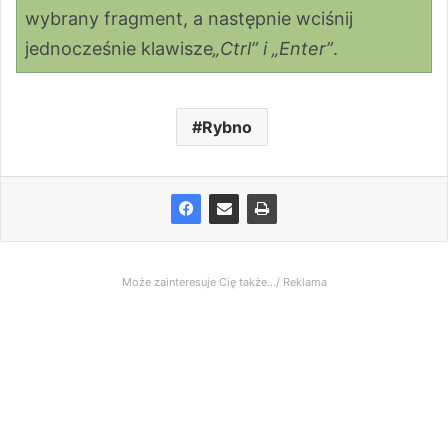
wybrany fragment, a następnie wciśnij
jednocześnie klawisze
„Ctrl” i „Enter”
.
Rybno
Może zainteresuje Cię także.../ Reklama