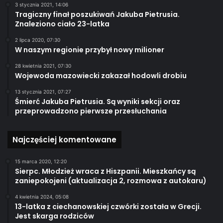
3 stycznia 2021, 14:06
Tragiczny finał poszukiwań Jakuba Pietrusia.
Znaleziono ciało 23-latka
2 lipca 2020, 07:30
W naszym regionie przybył nowy milioner
28 kwietnia 2021, 07:30
Wojewoda mazowiecki zakazał hodowli drobiu
13 stycznia 2021, 07:27
Śmierć Jakuba Pietrusia. Są wyniki sekcji oraz
przeprowadzono pierwsze przesłuchania
Najczęściej komentowane
15 marca 2020, 12:20
Sierpc. Młodzież wraca z Hiszpanii. Mieszkańcy są
zaniepokojeni (aktualizacja 2, rozmowa z autokaru)
4 kwietnia 2024, 05:08
13-latka z ciechanowskiej czwórki została w Grecji.
Jest skarga rodziców