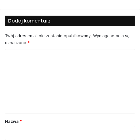
Dodaj komentarz
Twój adres email nie zostanie opublikowany.
Wymagane pola są
oznaczone
*
K
o
m
e
n
t
a
r
Nazwa
*
z
*