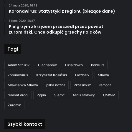
24 maja 2020, 16:13
Koronawirus: Statystyki z regionu (bieżące dane)
1 lipca 2020, 20:17
Pielgrzym z krzyżem przeszedł przez powiat
żuromiński. Chce odkupić grzechy Polaków
Tagi
Adam Struzik
Ciechanów
Działdowo
konkurs
koronawirus
Krzysztof Kosiński
Lidzbark
Mława
Mławianka Mława
piłka nożna
Przasnysz
remont
remont drogi
Rypin
Sierpc
tenis stołowy
UMWM
Żuromin
Szybki kontakt