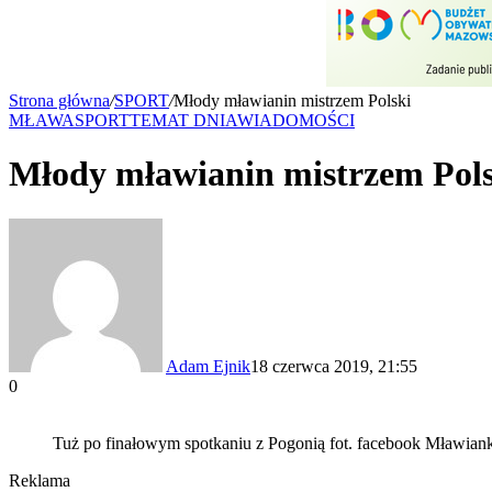
Strona główna
/
SPORT
/
Młody mławianin mistrzem Polski
MŁAWA
SPORT
TEMAT DNIA
WIADOMOŚCI
Młody mławianin mistrzem Pols
Adam Ejnik
18 czerwca 2019, 21:55
0
Tuż po finałowym spotkaniu z Pogonią fot. facebook Mławian
Reklama