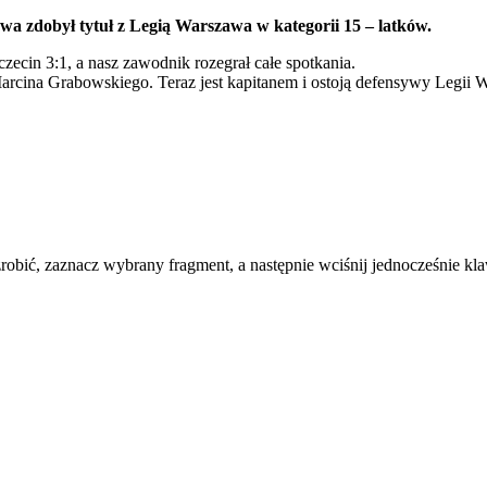
 zdobył tytuł z Legią Warszawa w kategorii 15 – latków.
ecin 3:1, a nasz zawodnik rozegrał całe spotkania.
Marcina Grabowskiego. Teraz jest kapitanem i ostoją defensywy Legi
zrobić, zaznacz wybrany fragment, a następnie wciśnij jednocześnie kl