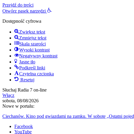
Przejdź do treści
Otwórz pasek narzędzi
Dostępność cyfrowa
Zwiększ tekst
Zmniejsz tekst
Skala szarości
Wysoki kontrast
Negatywny kontrast
Jasne tło
Podkreśl linki
Czytelna czcionka
Resetuj
Słuchaj Radia 7 on-line
Włącz
sobota, 08/08/2026
Nowe w portalu:
Ciechanów. Kino pod gwiazdami na zamku. W sobotę „Ostatni poje
Facebook
YouTube