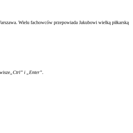
i Warszawa. Wielu fachowców przepowiada Jakubowi wielką piłkarską
awisze
„Ctrl” i „Enter”
.