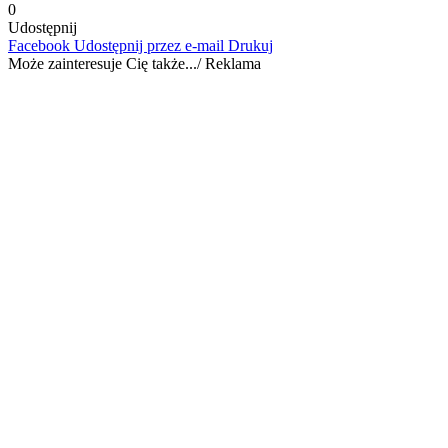
0
Udostępnij
Facebook
Udostępnij przez e-mail
Drukuj
Może zainteresuje Cię także.../ Reklama