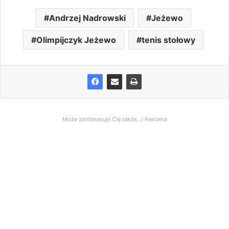
Andrzej Nadrowski
Jeżewo
Olimpijczyk Jeżewo
tenis stołowy
Może zainteresuje Cię także.../ Reklama