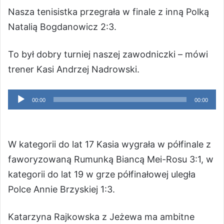
Nasza tenisistka przegrała w finale z inną Polką
Natalią Bogdanowicz 2:3.
To był dobry turniej naszej zawodniczki – mówi
trener Kasi Andrzej Nadrowski.
Odtwarzacz
00:00
00:00
plików
dźwiękowych
W kategorii do lat 17 Kasia wygrała w półfinale z
faworyzowaną Rumunką Biancą Mei-Rosu 3:1, w
kategorii do lat 19 w grze półfinałowej uległa
Polce Annie Brzyskiej 1:3.
Katarzyna Rajkowska z Jeżewa ma ambitne