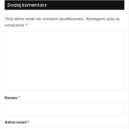
Dodaj komentarz
Twój adres email nie zostanie opublikowany.
Wymagane pola są
oznaczone
*
K
o
m
e
n
t
a
r
Nazwa
*
z
*
Adres email
*