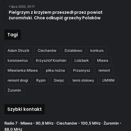
1 lipca 2020, 20:17
Pielgrzym z krzyżem przeszedł przez powiat
żuromiński. Chce odkupić grzechy Polaków
Tagi
Adam Struzik
Ciechanów
Działdowo
konkurs
koronawirus
Krzysztof Kosiński
Lidzbark
Mława
Mławianka Mława
piłka nożna
Przasnysz
remont
remont drogi
Rypin
Sierpc
tenis stołowy
UMWM
Żuromin
Szybki kontakt
Radio 7 · Mława - 90,8 MHz · Ciechanów - 100,5 MHz · Żuromin -
88,0 MHz