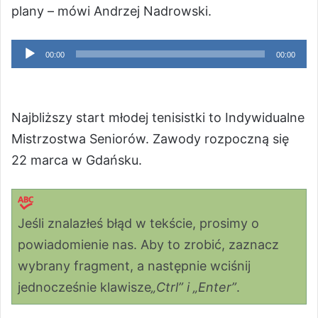
plany – mówi Andrzej Nadrowski.
Odtwarzacz
00:00
00:00
plików
dźwiękowych
Najbliższy start młodej tenisistki to Indywidualne
Mistrzostwa Seniorów. Zawody rozpoczną się
22 marca w Gdańsku.
Jeśli znalazłeś błąd w tekście, prosimy o
powiadomienie nas. Aby to zrobić, zaznacz
wybrany fragment, a następnie wciśnij
jednocześnie klawisze
„Ctrl” i „Enter”
.