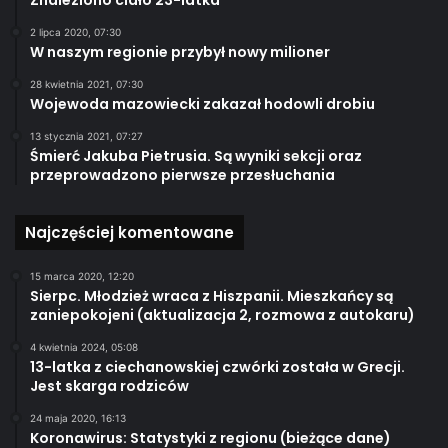
2 lipca 2020, 07:30
W naszym regionie przybył nowy milioner
28 kwietnia 2021, 07:30
Wojewoda mazowiecki zakazał hodowli drobiu
13 stycznia 2021, 07:27
Śmierć Jakuba Pietrusia. Są wyniki sekcji oraz
przeprowadzono pierwsze przesłuchania
Najczęściej komentowane
15 marca 2020, 12:20
Sierpc. Młodzież wraca z Hiszpanii. Mieszkańcy są
zaniepokojeni (aktualizacja 2, rozmowa z autokaru)
4 kwietnia 2024, 05:08
13-latka z ciechanowskiej czwórki została w Grecji.
Jest skarga rodziców
24 maja 2020, 16:13
Koronawirus: Statystyki z regionu (bieżące dane)