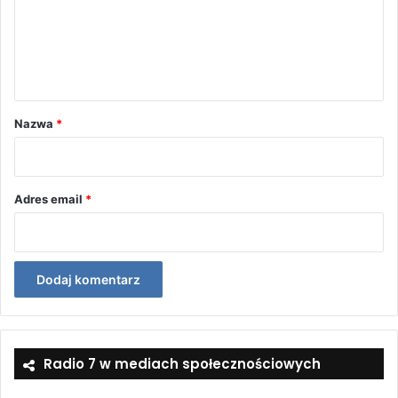
e
n
t
a
r
Nazwa
*
z
*
Adres email
*
Radio 7 w mediach społecznościowych