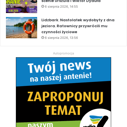
scenie Urszula i Wiktor Dyduła
6 sierpnia 2026, 14:55
Lidzbark. Nastolatek wydobyty z dna
jeziora. Ratownicy przywrócili mu
czynności życiowe
6 sierpnia 2026, 13:56
Autopromocja