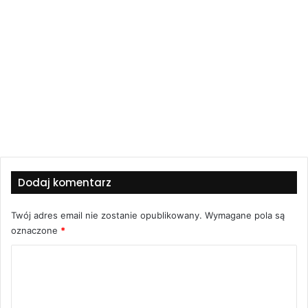
Dodaj komentarz
Twój adres email nie zostanie opublikowany.
Wymagane pola są
oznaczone
*
K
o
m