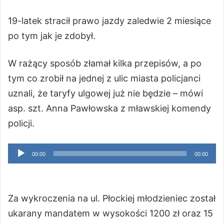
19-latek stracił prawo jazdy zaledwie 2 miesiące
po tym jak je zdobył.
W rażący sposób złamał kilka przepisów, a po
tym co zrobił na jednej z ulic miasta policjanci
uznali, że taryfy ulgowej już nie będzie – mówi
asp. szt. Anna Pawłowska z mławskiej komendy
policji.
Odtwarzacz
00:00
00:00
plików
dźwiękowych
Za wykroczenia na ul. Płockiej młodzieniec został
ukarany mandatem w wysokości 1200 zł oraz 15