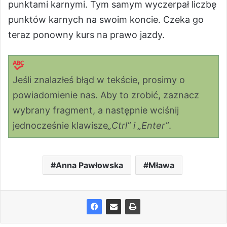
punktami karnymi. Tym samym wyczerpał liczbę
punktów karnych na swoim koncie. Czeka go
teraz ponowny kurs na prawo jazdy.
Jeśli znalazłeś błąd w tekście, prosimy o
powiadomienie nas. Aby to zrobić, zaznacz
wybrany fragment, a następnie wciśnij
jednocześnie klawisze
„Ctrl” i „Enter”
.
Anna Pawłowska
Mława