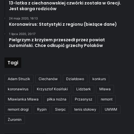
13-latka z ciechanowskiej czwórki została w Grecji.
Jest skarga rodziców
24 maja 2020, 16:13
Koronawirus: Statystyki z regionu (bieżące dane)
1 lipca 2020, 20:17
Pielgrzym z krzyżem przeszedł przez powiat
żuromiński. Chce odkupić grzechy Polaków
Tagi
Adam Struzik
Ciechanów
Działdowo
konkurs
koronawirus
Krzysztof Kosiński
Lidzbark
Mława
Mławianka Mława
piłka nożna
Przasnysz
remont
remont drogi
Rypin
Sierpc
tenis stołowy
UMWM
Żuromin