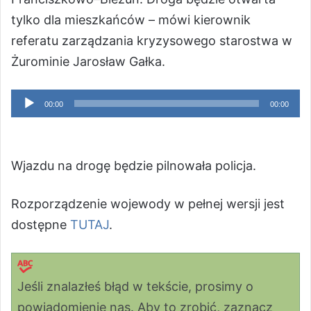
tylko dla mieszkańców – mówi kierownik
referatu zarządzania kryzysowego starostwa w
Żurominie Jarosław Gałka.
Odtwarzacz
00:00
00:00
plików
dźwiękowych
Wjazdu na drogę będzie pilnowała policja.
Rozporządzenie wojewody w pełnej wersji jest
dostępne
TUTAJ
.
Jeśli znalazłeś błąd w tekście, prosimy o
powiadomienie nas. Aby to zrobić, zaznacz