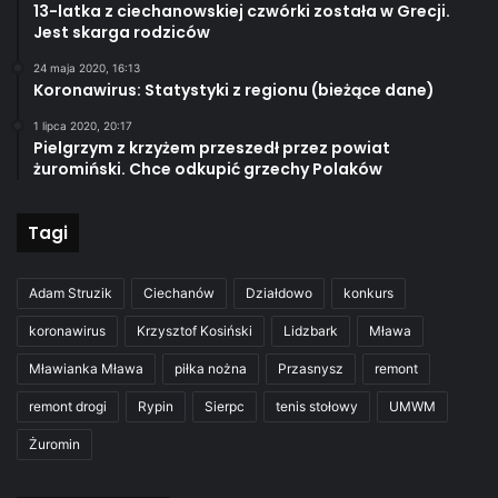
13-latka z ciechanowskiej czwórki została w Grecji.
Jest skarga rodziców
24 maja 2020, 16:13
Koronawirus: Statystyki z regionu (bieżące dane)
1 lipca 2020, 20:17
Pielgrzym z krzyżem przeszedł przez powiat
żuromiński. Chce odkupić grzechy Polaków
Tagi
Adam Struzik
Ciechanów
Działdowo
konkurs
koronawirus
Krzysztof Kosiński
Lidzbark
Mława
Mławianka Mława
piłka nożna
Przasnysz
remont
remont drogi
Rypin
Sierpc
tenis stołowy
UMWM
Żuromin