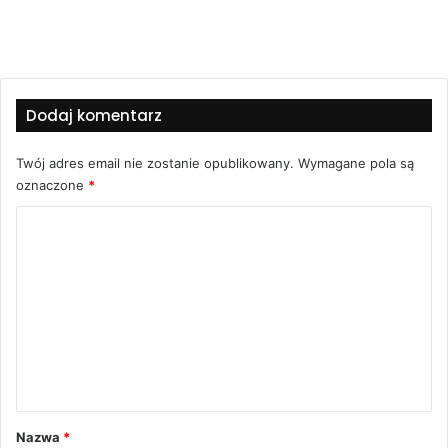
Dodaj komentarz
Twój adres email nie zostanie opublikowany.
Wymagane pola są
oznaczone
*
K
o
m
e
n
t
a
r
Nazwa
*