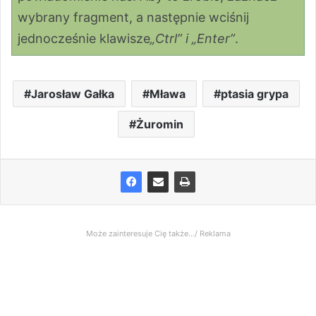
wybrany fragment, a następnie wciśnij
jednocześnie klawisze
„Ctrl” i „Enter”
.
Jarosław Gałka
Mława
ptasia grypa
Żuromin
Może zainteresuje Cię także.../ Reklama