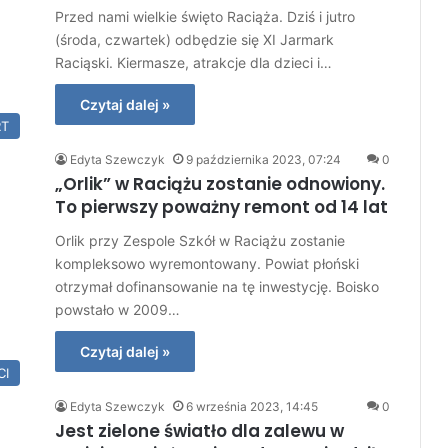
Przed nami wielkie święto Raciąża. Dziś i jutro
(środa, czwartek) odbędzie się XI Jarmark
Raciąski. Kiermasze, atrakcje dla dzieci i…
Czytaj dalej »
RT
Edyta Szewczyk
9 października 2023, 07:24
0
„Orlik” w Raciążu zostanie odnowiony.
To pierwszy poważny remont od 14 lat
Orlik przy Zespole Szkół w Raciążu zostanie
kompleksowo wyremontowany. Powiat płoński
otrzymał dofinansowanie na tę inwestycję. Boisko
powstało w 2009…
Czytaj dalej »
CI
Edyta Szewczyk
6 września 2023, 14:45
0
Jest zielone światło dla zalewu w