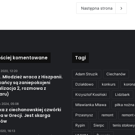
Następna strona
ęściej komentowane
Tagi
 2020, 12:20
Adam Struzik
Ciechanów
. Młodzież wraca z Hiszpanii.
kańcy są zaniepokojeni
Działdowo
konkurs
koron
lizacja 2, rozmowa z
aru)
Krzysztof Kosiński
Lidzbark
a 2024, 05:08
Mławianka Mława
piłka nożna
ka z ciechanowskiej czwórki
a w Grecji. Jest skarga
Przasnysz
remont
remont 
ców
Rypin
Sierpc
tenis stołowy
020, 16:13