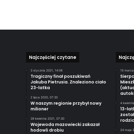
Najczęściej czytane
Najcz
3 stycznia 2021, 14:06
15 marca
Tragiczny finał poszukiwań
Sierpc
Jakuba Pietrusia. Znaleziono ciało
Miesz
23-latka
(aktua
autok
2 lipca 2020, 07:30
W naszym regionie przybył nowy
4 kwietni
milioner
13-lat
został
28 kwietnia 2021, 07:30
rodzi
Wojewoda mazowiecki zakazał
hodowli drobiu
24 maja 2