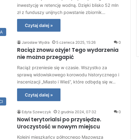
inwestycję w retencję wodną. Dzięki blisko 52 mln
zł z funduszy unijnych powstanie zbiornik…
Czytaj dalej »
RA
Jarosław Wydra
5 czerwca 2025, 15:26
0
Raciąż znowu ożyje! Tego wydarzenia
nie można przegapić
Raciąż przeniesie się w czasie. Wszystko za
sprawą widowiskowego korowodu historycznego i
inscenizacji „Miasto i Wieś”, które odbędą się w…
Czytaj dalej »
CI
Edyta Szewczyk
2 grudnia 2024, 07:32
0
Nowi terytorialsi po przysiędze.
Uroczystość w nowym miejscu
Kolejni mieszkańcy północnego Mazowsza