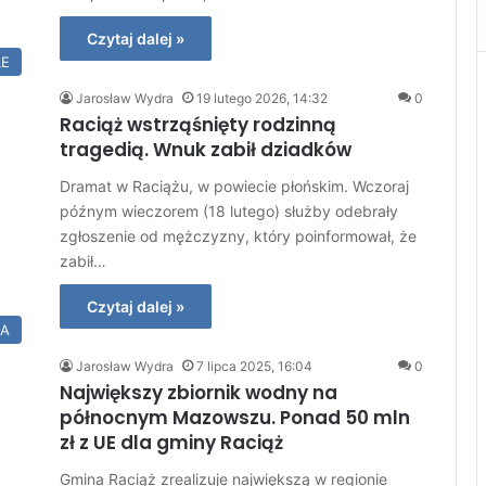
Czytaj dalej »
LE
Jarosław Wydra
19 lutego 2026, 14:32
0
Raciąż wstrząśnięty rodzinną
tragedią. Wnuk zabił dziadków
Dramat w Raciążu, w powiecie płońskim. Wczoraj
późnym wieczorem (18 lutego) służby odebrały
zgłoszenie od mężczyzny, który poinformował, że
zabił…
Czytaj dalej »
IA
Jarosław Wydra
7 lipca 2025, 16:04
0
Największy zbiornik wodny na
północnym Mazowszu. Ponad 50 mln
zł z UE dla gminy Raciąż
Gmina Raciąż zrealizuje największą w regionie