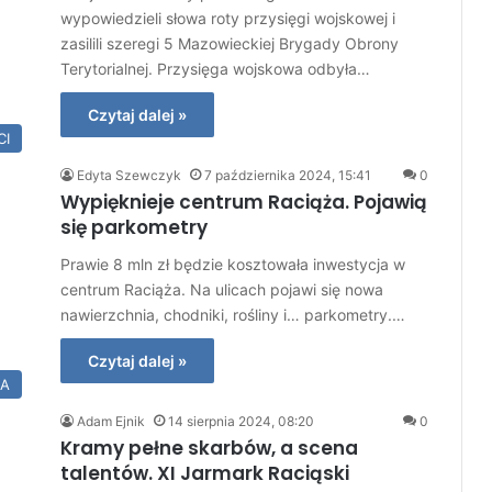
wypowiedzieli słowa roty przysięgi wojskowej i
zasilili szeregi 5 Mazowieckiej Brygady Obrony
Terytorialnej. Przysięga wojskowa odbyła…
Czytaj dalej »
CI
Edyta Szewczyk
7 października 2024, 15:41
0
Wypięknieje centrum Raciąża. Pojawią
się parkometry
Prawie 8 mln zł będzie kosztowała inwestycja w
centrum Raciąża. Na ulicach pojawi się nowa
nawierzchnia, chodniki, rośliny i… parkometry.…
Czytaj dalej »
IA
Adam Ejnik
14 sierpnia 2024, 08:20
0
Kramy pełne skarbów, a scena
talentów. XI Jarmark Raciąski