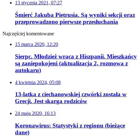
13 stycznia 2021, 07:27
Śmierć Jakuba Pietrusia. Są wyniki sekcji oraz
przeprowadzono pierwsze przesłuchania
Najczęściej komentowane
15 marca 2020, 12:20
Sierpc. Młodzież wraca z Hiszpanii. Mieszkańcy
są zaniepokojeni (aktualizacja 2, rozmowa z
autokaru)
4 kwietnia 2024, 05:08
13-latka z ciechanowskiej czwórki została w
Grecji. Jest skarga rodziców
24 maja 2020, 16:13
Koronawirus: Statystyki z regionu (bieżące
dane)