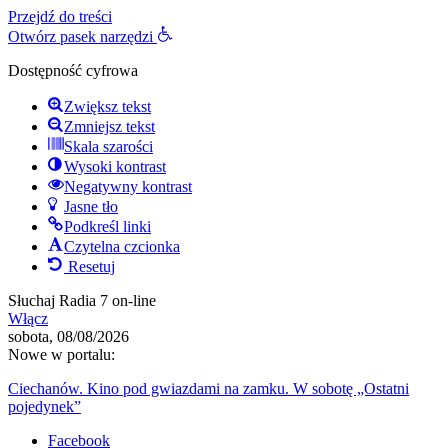
Przejdź do treści
Otwórz pasek narzędzi
Dostępność cyfrowa
Zwiększ tekst
Zmniejsz tekst
Skala szarości
Wysoki kontrast
Negatywny kontrast
Jasne tło
Podkreśl linki
Czytelna czcionka
Resetuj
Słuchaj Radia 7 on-line
Włącz
sobota, 08/08/2026
Nowe w portalu:
Ciechanów. Kino pod gwiazdami na zamku. W sobotę „Ostatni
pojedynek”
Facebook