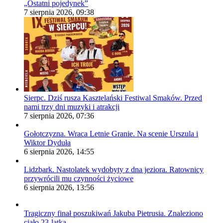
„Ostatni pojedynek”
7 sierpnia 2026, 09:38
Sierpc. Dziś rusza Kasztelański Festiwal Smaków. Przed
nami trzy dni muzyki i atrakcji
7 sierpnia 2026, 07:36
Gołotczyzna. Wraca Letnie Granie. Na scenie Urszula i
Wiktor Dyduła
6 sierpnia 2026, 14:55
Lidzbark. Nastolatek wydobyty z dna jeziora. Ratownicy
przywrócili mu czynności życiowe
6 sierpnia 2026, 13:56
Tragiczny finał poszukiwań Jakuba Pietrusia. Znaleziono
ciało 23-latka