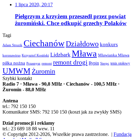
1 lipca 2020, 20:17
Pielgrzym z krzyżem przeszedł przez powiat
żuromiński. Chce odkupić grzechy Polaków
Tagi
Ciechanów
Działdowo
konkurs
Adam Struzik
Mława
Lidzbark
Mławianka Mława
koronawirus
Krzysztof Kosiński
remont drogi
piłka nożna
Rypin
Przasnysz
Sierpc
tenis stołowy
remont
UMWM
Żuromin
Szybki kontakt
Radio 7 · Mława - 90,8 MHz · Ciechanów - 100,5 MHz ·
Żuromin - 88,0 MHz
Antena
tel.: 792 150 150
Komunikator SMS: 792 150 150 (koszt jak za zwykły SMS)
Dział promocji i reklamy
tel.: 23 689 18 88 wew. 11
© Copyright 2012-2026, Wszelkie prawa zastrzeżone. |
Fundacja