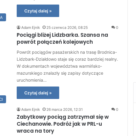
Czytaj dalej »
IA
Adam Ejnik
25 czerwca 2026, 08:25
0
Pociągi bliżej Lidzbarka. Szansa na
powrót połączeń kolejowych
Powrót pociągów pasażerskich na trasę Brodnica-
Lidzbark-Działdowo staje się coraz bardziej realny.
W dokumentach województwa warmińsko-
mazurskiego znalazły się zapisy dotyczące
uruchomienia…
Czytaj dalej »
CI
Adam Ejnik
26 marca 2026, 12:31
0
Zabytkowy pociąg zatrzymał się w
Ciechanowie. Podróż jak w PRL-u
wraca na tory