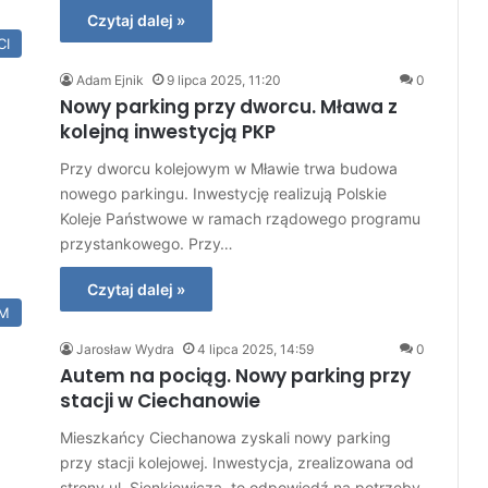
Czytaj dalej »
CI
Adam Ejnik
9 lipca 2025, 11:20
0
Nowy parking przy dworcu. Mława z
kolejną inwestycją PKP
Przy dworcu kolejowym w Mławie trwa budowa
nowego parkingu. Inwestycję realizują Polskie
Koleje Państwowe w ramach rządowego programu
przystankowego. Przy…
Czytaj dalej »
M
Jarosław Wydra
4 lipca 2025, 14:59
0
Autem na pociąg. Nowy parking przy
stacji w Ciechanowie
Mieszkańcy Ciechanowa zyskali nowy parking
przy stacji kolejowej. Inwestycja, zrealizowana od
strony ul. Sienkiewicza, to odpowiedź na potrzeby