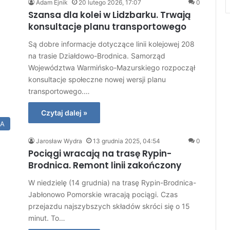
Adam Ejnik
20 lutego 2026, 17:07
0
Szansa dla kolei w Lidzbarku. Trwają
konsultacje planu transportowego
Są dobre informacje dotyczące linii kolejowej 208
na trasie Działdowo-Brodnica. Samorząd
Województwa Warmińsko-Mazurskiego rozpoczął
konsultacje społeczne nowej wersji planu
transportowego.…
Czytaj dalej »
IA
Jarosław Wydra
13 grudnia 2025, 04:54
0
Pociągi wracają na trasę Rypin-
Brodnica. Remont linii zakończony
W niedzielę (14 grudnia) na trasę Rypin-Brodnica-
Jabłonowo Pomorskie wracają pociągi. Czas
przejazdu najszybszych składów skróci się o 15
minut. To…