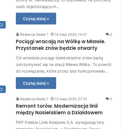
osób dojeżdżających…
Czytaj dalej »
CI
Redakcja Radia 7
14 maja 2025, 14:27
0
Pociągi wracają na Wólkę w Mławie.
Przystanek znów będzie otwarty
Od września pociągi dalekobieżne znów będą
zatrzymywać się na stacji Mława Wólka. To powrót
do rozwiązania, które przez lata funkcjonowało…
Czytaj dalej »
CI
Redakcja Radia 7
13 maja 2025, 07:31
0
Remont torów. Modernizacja linii
między Nasielskiem a Działdowem
PKP Polskie Linie Kolejowe S.A. wyregulują tory
pomiędzy Nasielskiem, a Działdowem. Prace