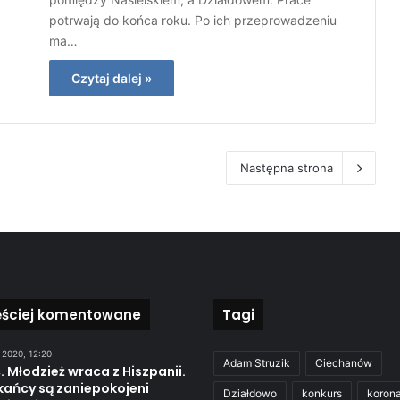
potrwają do końca roku. Po ich przeprowadzeniu
ma…
Czytaj dalej »
Następna strona
ęściej komentowane
Tagi
 2020, 12:20
Adam Struzik
Ciechanów
. Młodzież wraca z Hiszpanii.
kańcy są zaniepokojeni
Działdowo
konkurs
koron