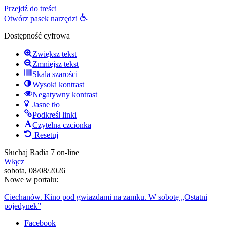
Przejdź do treści
Otwórz pasek narzędzi
Dostępność cyfrowa
Zwiększ tekst
Zmniejsz tekst
Skala szarości
Wysoki kontrast
Negatywny kontrast
Jasne tło
Podkreśl linki
Czytelna czcionka
Resetuj
Słuchaj Radia 7 on-line
Włącz
sobota, 08/08/2026
Nowe w portalu:
Ciechanów. Kino pod gwiazdami na zamku. W sobotę „Ostatni
pojedynek”
Facebook