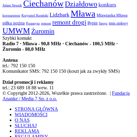
Ciechanów
Działdowo
konkurs
Adam Struzik
Mława
Lidzbark
Mławianka Mława
koronawirus
Krzysztof Kosiński
remont drogi
piłka nożna
Rypin
Przasnysz
Sierpc
tenis stołowy
remont
UMWM
Żuromin
Szybki kontakt
Radio 7 · Mława - 90,8 MHz · Ciechanów - 100,5 MHz ·
Żuromin - 88,0 MHz
Antena
tel.: 792 150 150
Komunikator SMS: 792 150 150 (koszt jak za zwykły SMS)
Dział promocji i reklamy
tel.: 23 689 18 88 wew. 11
© Copyright 2012-2026, Wszelkie prawa zastrzeżone. |
Fundacja
Ananke / Media 7 Sp. z o.o.
STRONA GŁÓWNA
WIADOMOŚCI
O NAS
SŁUCHAJ
REKLAMA
REGULAMINY