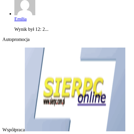
Emilia
Wynik był 12: 2...
Autopromocja
Współpraca