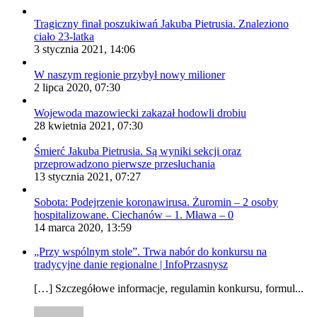
Tragiczny finał poszukiwań Jakuba Pietrusia. Znaleziono
ciało 23-latka
3 stycznia 2021, 14:06
W naszym regionie przybył nowy milioner
2 lipca 2020, 07:30
Wojewoda mazowiecki zakazał hodowli drobiu
28 kwietnia 2021, 07:30
Śmierć Jakuba Pietrusia. Są wyniki sekcji oraz
przeprowadzono pierwsze przesłuchania
13 stycznia 2021, 07:27
Sobota: Podejrzenie koronawirusa. Żuromin – 2 osoby
hospitalizowane. Ciechanów – 1. Mława – 0
14 marca 2020, 13:59
„Przy wspólnym stole”. Trwa nabór do konkursu na
tradycyjne danie regionalne | InfoPrzasnysz
[…] Szczegółowe informacje, regulamin konkursu, formul...