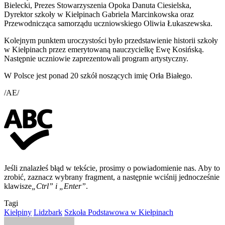
Bielecki, Prezes Stowarzyszenia Opoka Danuta Ciesielska,
Dyrektor szkoły w Kiełpinach Gabriela Marcinkowska oraz
Przewodnicząca samorządu uczniowskiego Oliwia Łukaszewska.
Kolejnym punktem uroczystości było przedstawienie historii szkoły
w Kiełpinach przez emerytowaną nauczycielkę Ewę Kosińską.
Następnie uczniowie zaprezentowali program artystyczny.
W Polsce jest ponad 20 szkół noszących imię Orła Białego.
/AE/
Jeśli znalazłeś błąd w tekście, prosimy o powiadomienie nas. Aby to
zrobić, zaznacz wybrany fragment, a następnie wciśnij jednocześnie
klawisze
„Ctrl” i „Enter”
.
Tagi
Kiełpiny
Lidzbark
Szkoła Podstawowa w Kiełpinach