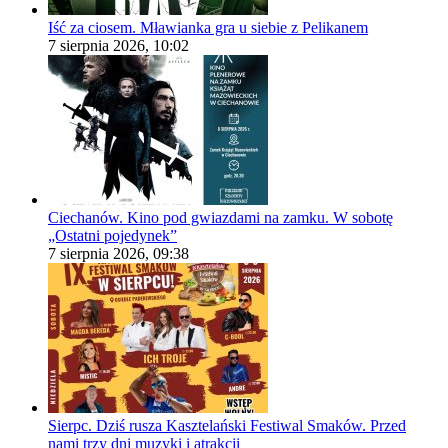
Iść za ciosem. Mławianka gra u siebie z Pelikanem
7 sierpnia 2026, 10:02
Ciechanów. Kino pod gwiazdami na zamku. W sobotę
„Ostatni pojedynek”
7 sierpnia 2026, 09:38
Sierpc. Dziś rusza Kasztelański Festiwal Smaków. Przed
nami trzy dni muzyki i atrakcji