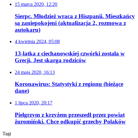
15 marca 2020, 12:20
Sierpc. Młodzież wraca z Hiszpanii. Mieszkańcy
są zaniepokojeni (aktualizacja 2, rozmowa z
autokaru)
4 kwietnia 2024, 05:08
13-latka z ciechanowskiej czwórki została w
Grecji. Jest skarga rodziców
24 maja 2020, 16:13
Koronawirus: Statystyki z regionu (bieżące
dane)
1 lipca 2020, 20:17
Pielgrzym z krzyżem przeszedł przez powiat
żuromiński. Chce odkupić grzechy Polaków
Tagi