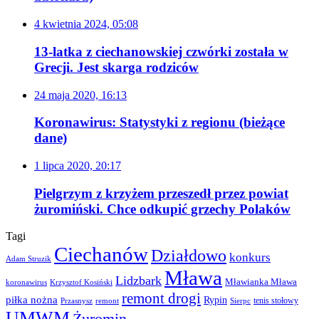
4 kwietnia 2024, 05:08
13-latka z ciechanowskiej czwórki została w
Grecji. Jest skarga rodziców
24 maja 2020, 16:13
Koronawirus: Statystyki z regionu (bieżące
dane)
1 lipca 2020, 20:17
Pielgrzym z krzyżem przeszedł przez powiat
żuromiński. Chce odkupić grzechy Polaków
Tagi
Ciechanów
Działdowo
konkurs
Adam Struzik
Mława
Lidzbark
Mławianka Mława
koronawirus
Krzysztof Kosiński
remont drogi
piłka nożna
Rypin
Przasnysz
Sierpc
tenis stołowy
remont
UMWM
Żuromin