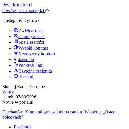
Przejdź do treści
Otwórz pasek narzędzi
Dostępność cyfrowa
Zwiększ tekst
Zmniejsz tekst
Skala szarości
Wysoki kontrast
Negatywny kontrast
Jasne tło
Podkreśl linki
Czytelna czcionka
Resetuj
Słuchaj Radia 7 on-line
Włącz
piątek, 07/08/2026
Nowe w portalu:
Ciechanów. Kino pod gwiazdami na zamku. W sobotę „Ostatni
pojedynek”
Facebook