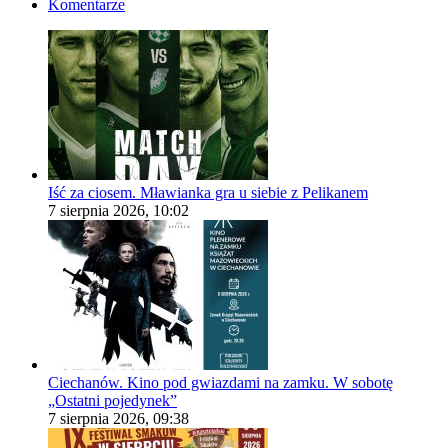
Komentarze
Iść za ciosem. Mławianka gra u siebie z Pelikanem
7 sierpnia 2026, 10:02
Ciechanów. Kino pod gwiazdami na zamku. W sobotę
„Ostatni pojedynek”
7 sierpnia 2026, 09:38