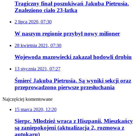
Tragiczny finał poszukiwań Jakuba Pietrusia.
Znaleziono ciało 23-latka
2 lipca 2020, 07:30
W naszym regionie przybył nowy milioner
28 kwietnia 2021, 07:30
Wojewoda mazowiecki zakazał hodowli drobiu
13 stycznia 2021, 07:27
Śmierć Jakuba Pietrusia. Są wyniki sekcji oraz
przeprowadzono pierwsze przesłuchania
Najczęściej komentowane
15 marca 2020, 12:20
Sierpc. Młodzież wraca z Hiszpanii. Mieszkańcy
są zaniepokojeni (aktualizacja 2, rozmowa z
autokaru)