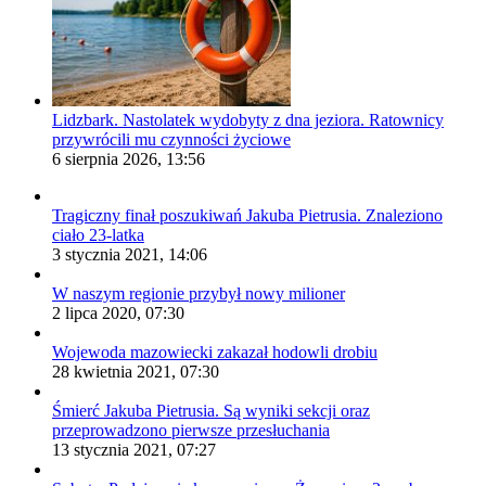
Lidzbark. Nastolatek wydobyty z dna jeziora. Ratownicy
przywrócili mu czynności życiowe
6 sierpnia 2026, 13:56
Tragiczny finał poszukiwań Jakuba Pietrusia. Znaleziono
ciało 23-latka
3 stycznia 2021, 14:06
W naszym regionie przybył nowy milioner
2 lipca 2020, 07:30
Wojewoda mazowiecki zakazał hodowli drobiu
28 kwietnia 2021, 07:30
Śmierć Jakuba Pietrusia. Są wyniki sekcji oraz
przeprowadzono pierwsze przesłuchania
13 stycznia 2021, 07:27