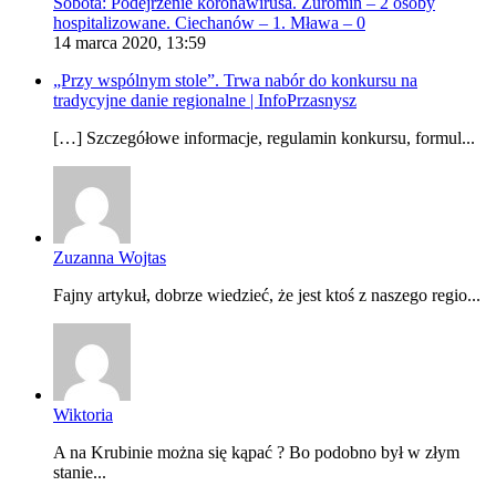
Sobota: Podejrzenie koronawirusa. Żuromin – 2 osoby
hospitalizowane. Ciechanów – 1. Mława – 0
14 marca 2020, 13:59
„Przy wspólnym stole”. Trwa nabór do konkursu na
tradycyjne danie regionalne | InfoPrzasnysz
[…] Szczegółowe informacje, regulamin konkursu, formul...
Zuzanna Wojtas
Fajny artykuł, dobrze wiedzieć, że jest ktoś z naszego regio...
Wiktoria
A na Krubinie można się kąpać ? Bo podobno był w złym
stanie...