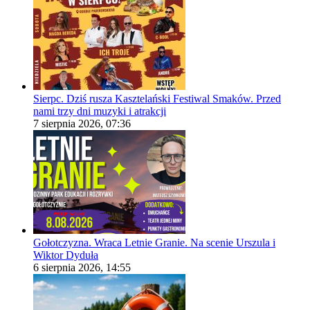
Sierpc. Dziś rusza Kasztelański Festiwal Smaków. Przed
nami trzy dni muzyki i atrakcji
7 sierpnia 2026, 07:36
Gołotczyzna. Wraca Letnie Granie. Na scenie Urszula i
Wiktor Dyduła
6 sierpnia 2026, 14:55