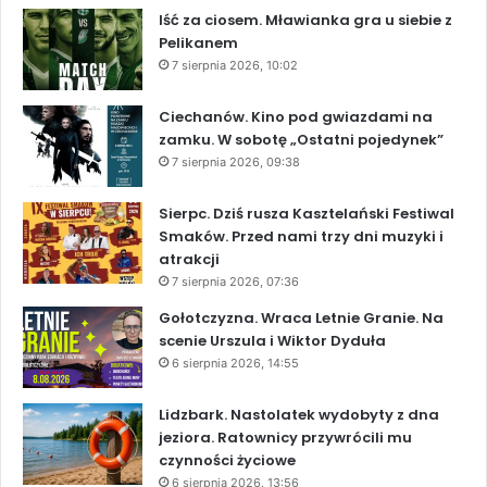
Iść za ciosem. Mławianka gra u siebie z
Pelikanem
7 sierpnia 2026, 10:02
Ciechanów. Kino pod gwiazdami na
zamku. W sobotę „Ostatni pojedynek”
7 sierpnia 2026, 09:38
Sierpc. Dziś rusza Kasztelański Festiwal
Smaków. Przed nami trzy dni muzyki i
atrakcji
7 sierpnia 2026, 07:36
Gołotczyzna. Wraca Letnie Granie. Na
scenie Urszula i Wiktor Dyduła
6 sierpnia 2026, 14:55
Lidzbark. Nastolatek wydobyty z dna
jeziora. Ratownicy przywrócili mu
czynności życiowe
6 sierpnia 2026, 13:56