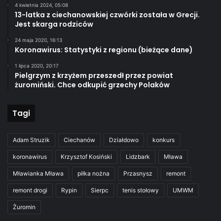
4 kwietnia 2024, 05:08
13-latka z ciechanowskiej czwórki została w Grecji.
Jest skarga rodziców
24 maja 2020, 16:13
Koronawirus: Statystyki z regionu (bieżące dane)
1 lipca 2020, 20:17
Pielgrzym z krzyżem przeszedł przez powiat
żuromiński. Chce odkupić grzechy Polaków
Tagi
Adam Struzik
Ciechanów
Działdowo
konkurs
koronawirus
Krzysztof Kosiński
Lidzbark
Mława
Mławianka Mława
piłka nożna
Przasnysz
remont
remont drogi
Rypin
Sierpc
tenis stołowy
UMWM
Żuromin