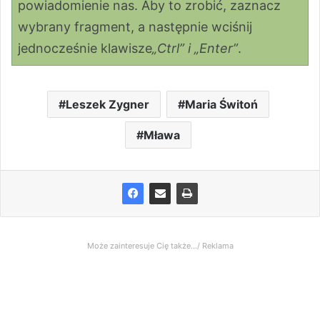
powiadomienie nas. Aby to zrobić, zaznacz
wybrany fragment, a następnie wciśnij
jednocześnie klawisze
„Ctrl” i „Enter”
.
Leszek Zygner
Maria Świtoń
Mława
Może zainteresuje Cię także.../ Reklama