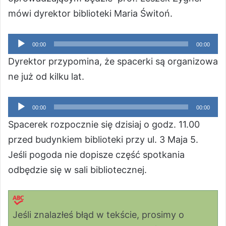
mówi dyrektor biblioteki Maria Świtoń.
Odtwarzacz
00:00
00:00
plików
Dyrektor przypomina, że spacerki są organizowa
dźwiękowych
ne już od kilku lat.
Odtwarzacz
00:00
00:00
plików
Spacerek rozpocznie się dzisiaj o godz. 11.00
dźwiękowych
przed budynkiem biblioteki przy ul. 3 Maja 5.
Jeśli pogoda nie dopisze część spotkania
odbędzie się w sali bibliotecznej.
Jeśli znalazłeś błąd w tekście, prosimy o