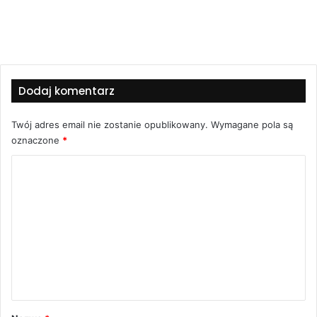
Dodaj komentarz
Twój adres email nie zostanie opublikowany.
Wymagane pola są
oznaczone
*
K
o
m
e
n
t
a
r