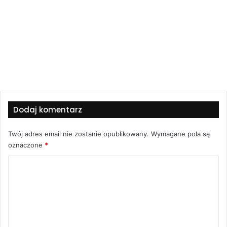
Dodaj komentarz
Twój adres email nie zostanie opublikowany.
Wymagane pola są
oznaczone
*
K
o
m
e
n