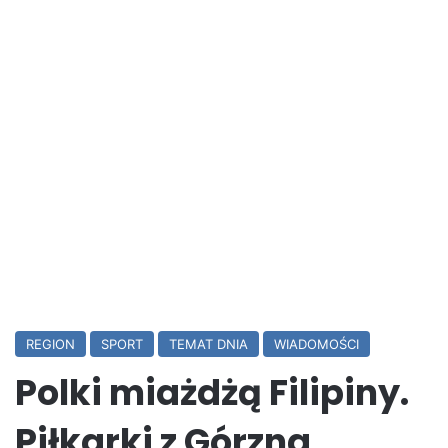
REGION
SPORT
TEMAT DNIA
WIADOMOŚCI
Polki miażdżą Filipiny.
Piłkarki z Górzna