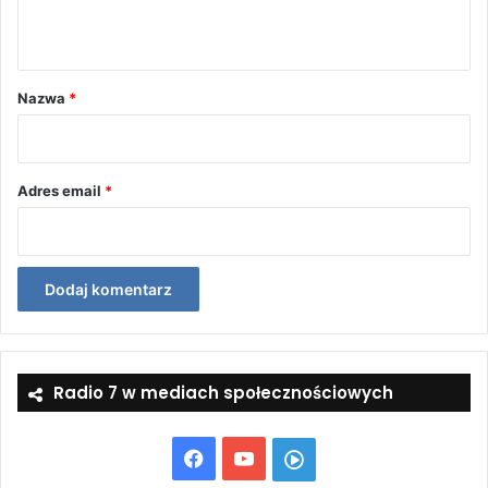
t
a
r
Nazwa
*
z
*
Adres email
*
Radio 7 w mediach społecznościowych
Facebook
YouTube
Włącz