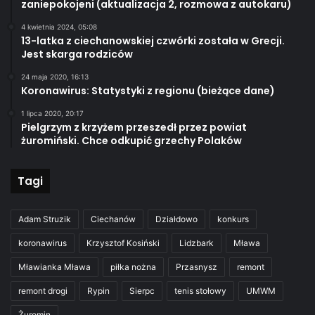
zaniepokojeni (aktualizacja 2, rozmowa z autokaru)
4 kwietnia 2024, 05:08
13-latka z ciechanowskiej czwórki została w Grecji.
Jest skarga rodziców
24 maja 2020, 16:13
Koronawirus: Statystyki z regionu (bieżące dane)
1 lipca 2020, 20:17
Pielgrzym z krzyżem przeszedł przez powiat
żuromiński. Chce odkupić grzechy Polaków
Tagi
Adam Struzik
Ciechanów
Działdowo
konkurs
koronawirus
Krzysztof Kosiński
Lidzbark
Mława
Mławianka Mława
piłka nożna
Przasnysz
remont
remont drogi
Rypin
Sierpc
tenis stołowy
UMWM
Żuromin