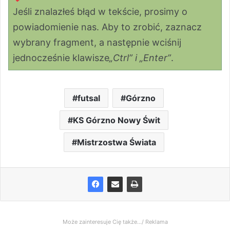
Jeśli znalazłeś błąd w tekście, prosimy o
powiadomienie nas. Aby to zrobić, zaznacz
wybrany fragment, a następnie wciśnij
jednocześnie klawisze
„Ctrl” i „Enter”
.
futsal
Górzno
KS Górzno Nowy Świt
Mistrzostwa Świata
Może zainteresuje Cię także.../ Reklama