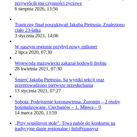
przywrócili mu czynności życiowe
6 sierpnia 2026, 13:56
Tragiczny finał poszukiwań Jakuba Pietrusia. Znaleziono
ciało 23-latka
3 stycznia 2021, 14:06
W naszym regionie przybył nowy milioner
2 lipca 2020, 07:30
Wojewoda mazowiecki zakazał hodowli drobiu
28 kwietnia 2021, 07:30
Śmierć Jakuba Pietrusia. Są wyniki sekcji oraz
przeprowadzono pierwsze przesłuchania
13 stycznia 2021, 07:27
Sobota: Podejrzenie koronawirusa. Żuromin – 2 osoby
hospitalizowane. Ciechanów – 1. Mława – 0
14 marca 2020, 13:59
„Przy wspólnym stole”. Trwa nabór do konkursu na
tradycyjne danie regionalne | InfoPrzasnysz