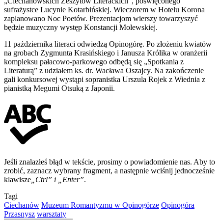
„Ciechanowskich Zeszytów Literackich”, poświęconego
sufrażystce Lucynie Kotarbińskiej. Wieczorem w Hotelu Korona
zaplanowano Noc Poetów. Prezentacjom wierszy towarzyszyć
będzie muzyczny występ Konstancji Molewskiej.
11 października literaci odwiedzą Opinogórę. Po złożeniu kwiatów
na grobach Zygmunta Krasińskiego i Janusza Królika w oranżerii
kompleksu pałacowo-parkowego odbędą się „Spotkania z
Literaturą” z udziałem ks. dr. Wacława Oszajcy. Na zakończenie
gali konkursowej wystąpi sopranistka Urszula Rojek z Wiednia z
pianistką Megumi Otsuką z Japonii.
Jeśli znalazłeś błąd w tekście, prosimy o powiadomienie nas. Aby to
zrobić, zaznacz wybrany fragment, a następnie wciśnij jednocześnie
klawisze
„Ctrl” i „Enter”
.
Tagi
Ciechanów
Muzeum Romantyzmu w Opinogórze
Opinogóra
Przasnysz
warsztaty