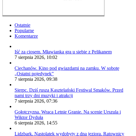
Ostatnie
Popularne
Komentarze
Iść za ciosem. Mławianka gra u siebie z Pelikanem
7 sierpnia 2026, 10:02
Ciechanów. Kino pod gwiazdami na zamku. W sobotę
„Ostatni pojedynek”
7 sierpnia 2026, 09:38
Sierpc. Dziś rusza Kasztelański Festiwal Smaków. Przed
nami trzy dni muzyki i atrakcji
7 sierpnia 2026, 07:36
Gołotczyzna. Wraca Letnie Granie. Na scenie Urszula i
Wiktor Dyduła
6 sierpnia 2026, 14:55
Lidzbark. Nastolatek wydobyty z dna jeziora. Ratownicy