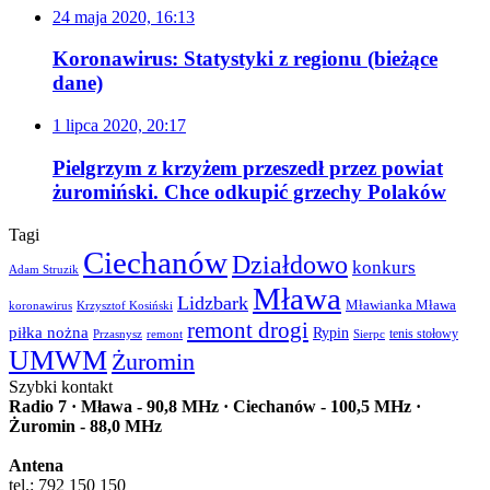
24 maja 2020, 16:13
Koronawirus: Statystyki z regionu (bieżące
dane)
1 lipca 2020, 20:17
Pielgrzym z krzyżem przeszedł przez powiat
żuromiński. Chce odkupić grzechy Polaków
Tagi
Ciechanów
Działdowo
konkurs
Adam Struzik
Mława
Lidzbark
Mławianka Mława
koronawirus
Krzysztof Kosiński
remont drogi
piłka nożna
Rypin
Przasnysz
Sierpc
tenis stołowy
remont
UMWM
Żuromin
Szybki kontakt
Radio 7 · Mława - 90,8 MHz · Ciechanów - 100,5 MHz ·
Żuromin - 88,0 MHz
Antena
tel.: 792 150 150