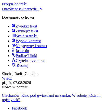
Przejdź do treści
Otwórz pasek narzędzi
Dostępność cyfrowa
Zwiększ tekst
Zmniejsz tekst
Skala szarości
Wysoki kontrast
Negatywny kontrast
Jasne tło
Podkreśl linki
Czytelna czcionka
Resetuj
Słuchaj Radia 7 on-line
Włącz
piątek, 07/08/2026
Nowe w portalu:
Ciechanów. Kino pod gwiazdami na zamku. W sobotę „Ostatni
pojedynek”
Facebook