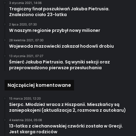
3 stycznia 2021, 14:06
Tragiczny finał poszukiwań Jakuba Pietrusia.
Znaleziono ciało 23-latka
2 lipca 2020, 07:30
W naszym regionie przybył nowy milioner
28 kwietnia 2021, 07:30
Wojewoda mazowiecki zakazał hodowli drobiu
13 stycznia 2021, 07:27
Śmierć Jakuba Pietrusia. Są wyniki sekcji oraz
przeprowadzono pierwsze przesłuchania
Najczęściej komentowane
15 marca 2020, 12:20
Sierpc. Młodzież wraca z Hiszpanii. Mieszkańcy są
zaniepokojeni (aktualizacja 2, rozmowa z autokaru)
4 kwietnia 2024, 05:08
13-latka z ciechanowskiej czwórki została w Grecji.
Jest skarga rodziców