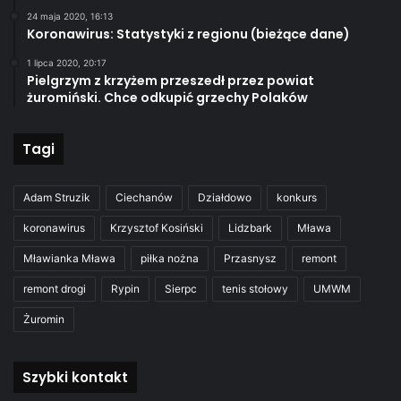
24 maja 2020, 16:13
Koronawirus: Statystyki z regionu (bieżące dane)
1 lipca 2020, 20:17
Pielgrzym z krzyżem przeszedł przez powiat
żuromiński. Chce odkupić grzechy Polaków
Tagi
Adam Struzik
Ciechanów
Działdowo
konkurs
koronawirus
Krzysztof Kosiński
Lidzbark
Mława
Mławianka Mława
piłka nożna
Przasnysz
remont
remont drogi
Rypin
Sierpc
tenis stołowy
UMWM
Żuromin
Szybki kontakt