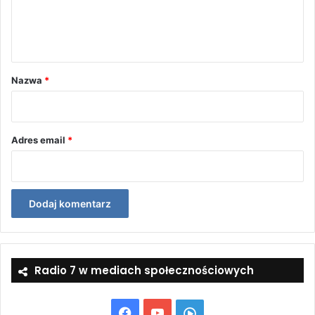
n
t
a
r
Nazwa
*
z
*
Adres email
*
Radio 7 w mediach społecznościowych
Facebook
YouTube
Włącz