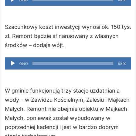
00:00
00:00
plików
dźwiękowych
Szacunkowy koszt inwestycji wynosi ok. 150 tys.
zł. Remont będzie sfinansowany z własnych
środków – dodaje wójt.
Odtwarzacz
00:00
00:00
plików
dźwiękowych
W gminie funkcjonują trzy stacje uzdatniania
wody – w Zawidzu Kościelnym, Zalesiu i Majkach
Małych. Remont nie obejmie obiektu w Majkach
Małych, ponieważ został wybudowany w
poprzedniej kadencji i jest w bardzo dobrym