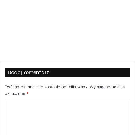
Dodaj komentarz
Twój adres email nie zostanie opublikowany.
Wymagane pola są
oznaczone
*
K
o
m
e