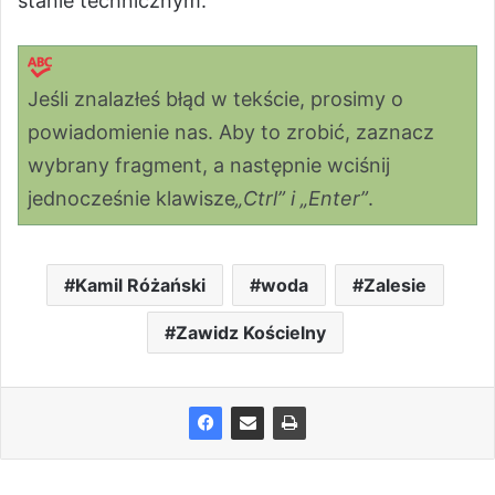
stanie technicznym.
Jeśli znalazłeś błąd w tekście, prosimy o
powiadomienie nas. Aby to zrobić, zaznacz
wybrany fragment, a następnie wciśnij
jednocześnie klawisze
„Ctrl” i „Enter”
.
Kamil Różański
woda
Zalesie
Zawidz Kościelny