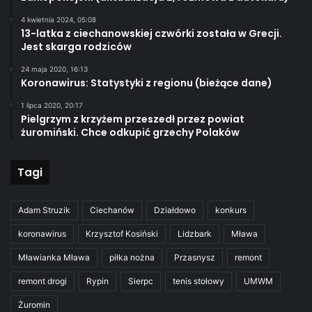
4 kwietnia 2024, 05:08
13-latka z ciechanowskiej czwórki została w Grecji.
Jest skarga rodziców
24 maja 2020, 16:13
Koronawirus: Statystyki z regionu (bieżące dane)
1 lipca 2020, 20:17
Pielgrzym z krzyżem przeszedł przez powiat
żuromiński. Chce odkupić grzechy Polaków
Tagi
Adam Struzik
Ciechanów
Działdowo
konkurs
koronawirus
Krzysztof Kosiński
Lidzbark
Mława
Mławianka Mława
piłka nożna
Przasnysz
remont
remont drogi
Rypin
Sierpc
tenis stołowy
UMWM
Żuromin