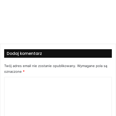
Dodaj komentarz
Twój adres email nie zostanie opublikowany.
Wymagane pola są
oznaczone
*
K
o
m
e
n