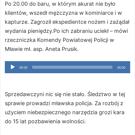
Po 20.00 do baru, w którym akurat nie było
klientów, wszedł mężczyzna w kominiarce i w
kapturze. Zagroził ekspedientce nożem i zażądał
wydania pieniędzy.Po ich zabraniu uciekł – mówi
rzeczniczka Komendy Powiatowej Policji w
Mławie mł. asp. Aneta Prusik.
Odtwarzacz
00:00
00:00
plików
dźwiękowych
Sprzedawczyni nic się nie stało. Śledztwo w tej
sprawie prowadzi mławska policja. Za rozbój z
użyciem niebezpiecznego narzędzia grozi kara
do 15 lat pozbawienia wolności.