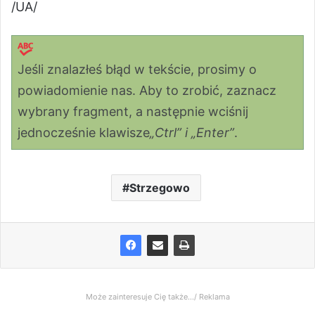
/UA/
Jeśli znalazłeś błąd w tekście, prosimy o
powiadomienie nas. Aby to zrobić, zaznacz
wybrany fragment, a następnie wciśnij
jednocześnie klawisze
„Ctrl” i „Enter”
.
Strzegowo
Może zainteresuje Cię także.../ Reklama