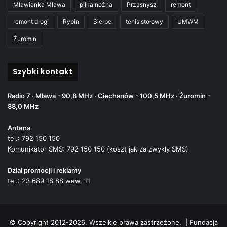
Mławianka Mława
piłka nożna
Przasnysz
remont
remont drogi
Rypin
Sierpc
tenis stołowy
UMWM
Żuromin
Szybki kontakt
Radio 7 · Mława - 90,8 MHz · Ciechanów - 100,5 MHz · Żuromin -
88,0 MHz
Antena
tel.: 792 150 150
Komunikator SMS: 792 150 150 (koszt jak za zwykły SMS)
Dział promocji i reklamy
tel.: 23 689 18 88 wew. 11
© Copyright 2012-2026, Wszelkie prawa zastrzeżone. |
Fundacja