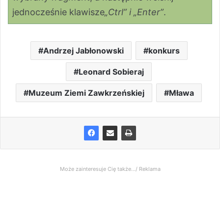
jednocześnie klawisze
„Ctrl” i „Enter”
.
Andrzej Jabłonowski
konkurs
Leonard Sobieraj
Muzeum Ziemi Zawkrzeńskiej
Mława
Może zainteresuje Cię także.../ Reklama