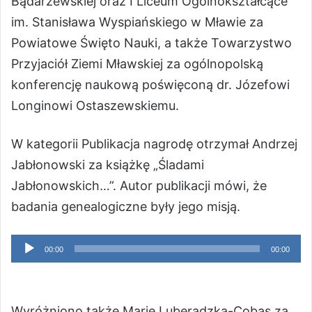
Bądarzewskiej oraz I Liceum Ogólnokształcące
im. Stanisława Wyspiańskiego w Mławie za
Powiatowe Święto Nauki, a także Towarzystwo
Przyjaciół Ziemi Mławskiej za ogólnopolską
konferencję naukową poświęconą dr. Józefowi
Longinowi Ostaszewskiemu.
W kategorii Publikacja nagrodę otrzymał Andrzej
Jabłonowski za książkę „Śladami
Jabłonowskich…”. Autor publikacji mówi, że
badania genealogiczne były jego misją.
Odtwarzacz
00:00
00:00
plików
dźwiękowych
Wyróżniono także Marię Luberadzką-Cobas za