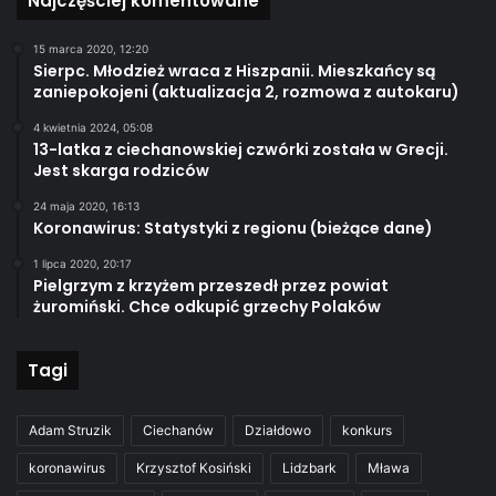
Najczęściej komentowane
15 marca 2020, 12:20
Sierpc. Młodzież wraca z Hiszpanii. Mieszkańcy są
zaniepokojeni (aktualizacja 2, rozmowa z autokaru)
4 kwietnia 2024, 05:08
13-latka z ciechanowskiej czwórki została w Grecji.
Jest skarga rodziców
24 maja 2020, 16:13
Koronawirus: Statystyki z regionu (bieżące dane)
1 lipca 2020, 20:17
Pielgrzym z krzyżem przeszedł przez powiat
żuromiński. Chce odkupić grzechy Polaków
Tagi
Adam Struzik
Ciechanów
Działdowo
konkurs
koronawirus
Krzysztof Kosiński
Lidzbark
Mława