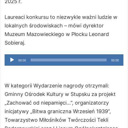
2025 r.
Laureaci konkursu to niezwykle ważni ludzie w
lokalnych środowiskach – mówi dyrektor
Muzeum Mazowieckiego w Płocku Leonard
Sobieraj.
Odtwarzacz
00:00
00:00
plików
dźwiękowych
W kategorii Wydarzenie nagrody otrzymali:
Gminny Ośrodek Kultury w Stupsku za projekt
„Zachować od niepamięci…”, organizatorzy
inicjatywy „Bitwa graniczna Wrzesień 1939”,
Towarzystwo Miłośników Twórczości Tekli