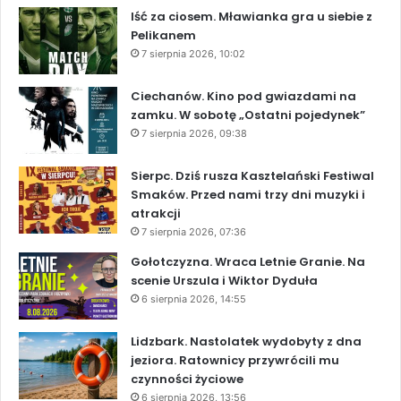
Iść za ciosem. Mławianka gra u siebie z
Pelikanem
7 sierpnia 2026, 10:02
Ciechanów. Kino pod gwiazdami na
zamku. W sobotę „Ostatni pojedynek”
7 sierpnia 2026, 09:38
Sierpc. Dziś rusza Kasztelański Festiwal
Smaków. Przed nami trzy dni muzyki i
atrakcji
7 sierpnia 2026, 07:36
Gołotczyzna. Wraca Letnie Granie. Na
scenie Urszula i Wiktor Dyduła
6 sierpnia 2026, 14:55
Lidzbark. Nastolatek wydobyty z dna
jeziora. Ratownicy przywrócili mu
czynności życiowe
6 sierpnia 2026, 13:56