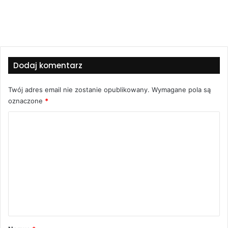
Dodaj komentarz
Twój adres email nie zostanie opublikowany.
Wymagane pola są
oznaczone
*
K
o
m
e
n
t
a
r