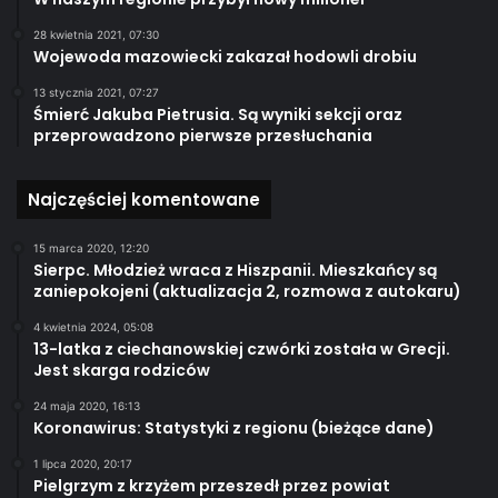
28 kwietnia 2021, 07:30
Wojewoda mazowiecki zakazał hodowli drobiu
13 stycznia 2021, 07:27
Śmierć Jakuba Pietrusia. Są wyniki sekcji oraz
przeprowadzono pierwsze przesłuchania
Najczęściej komentowane
15 marca 2020, 12:20
Sierpc. Młodzież wraca z Hiszpanii. Mieszkańcy są
zaniepokojeni (aktualizacja 2, rozmowa z autokaru)
4 kwietnia 2024, 05:08
13-latka z ciechanowskiej czwórki została w Grecji.
Jest skarga rodziców
24 maja 2020, 16:13
Koronawirus: Statystyki z regionu (bieżące dane)
1 lipca 2020, 20:17
Pielgrzym z krzyżem przeszedł przez powiat