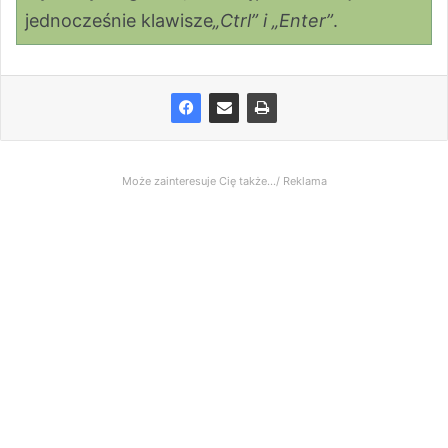
jednocześnie klawisze
„Ctrl” i „Enter”
.
Może zainteresuje Cię także.../ Reklama