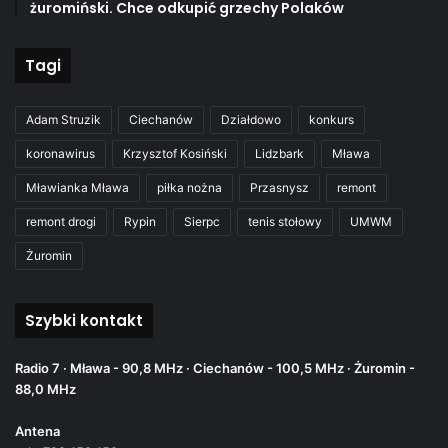
żuromiński. Chce odkupić grzechy Polaków
Tagi
Adam Struzik
Ciechanów
Działdowo
konkurs
koronawirus
Krzysztof Kosiński
Lidzbark
Mława
Mławianka Mława
piłka nożna
Przasnysz
remont
remont drogi
Rypin
Sierpc
tenis stołowy
UMWM
Żuromin
Szybki kontakt
Radio 7 · Mława - 90,8 MHz · Ciechanów - 100,5 MHz · Żuromin -
88,0 MHz
Antena