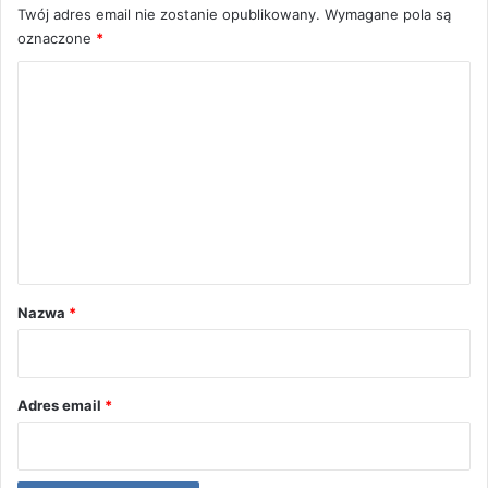
Twój adres email nie zostanie opublikowany.
Wymagane pola są
oznaczone
*
K
o
m
e
n
t
a
r
Nazwa
*
z
*
Adres email
*