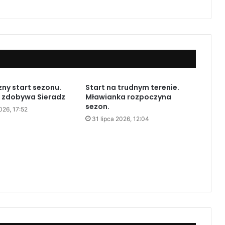
ny start sezonu.
Start na trudnym terenie.
 zdobywa Sieradz
Mławianka rozpoczyna
sezon.
026, 17:52
31 lipca 2026, 12:04