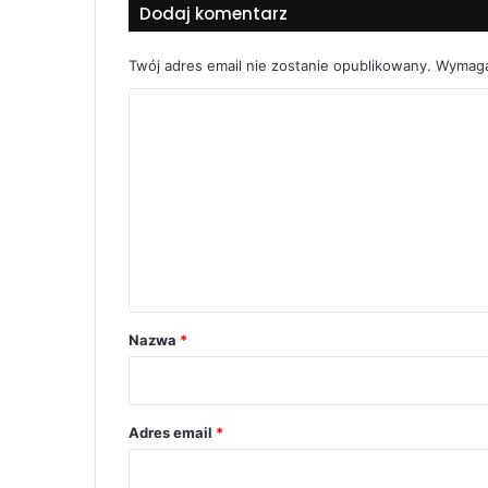
Dodaj komentarz
Twój adres email nie zostanie opublikowany.
Wymaga
K
o
m
e
n
t
a
r
Nazwa
*
z
*
Adres email
*