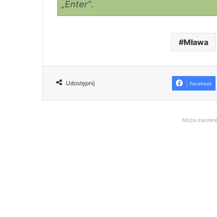
„Enter”
.
Mława
Udostępnij
Facebook
Może zaintere