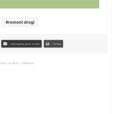
remont drogi
Udostępnij przez e-mail
Drukuj
suje Cię także.../ Reklama