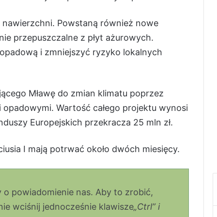
ę nawierzchni. Powstaną również nowe
ie przepuszczalne z płyt ażurowych.
padową i zmniejszyć ryzyko lokalnych
jącego Mławę do zmian klimatu poprzez
i opadowymi. Wartość całego projektu wynosi
nduszy Europejskich przekracza 25 mln zł.
ciusia I mają potrwać około dwóch miesięcy.
my o powiadomienie nas. Aby to zrobić,
e wciśnij jednocześnie klawisze
„Ctrl” i