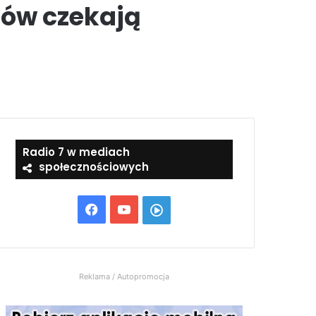
ców czekają
Radio 7 w mediach
społecznościowych
Facebook
YouTube
Włącz
Radio
7
Reklama / Autopromocja