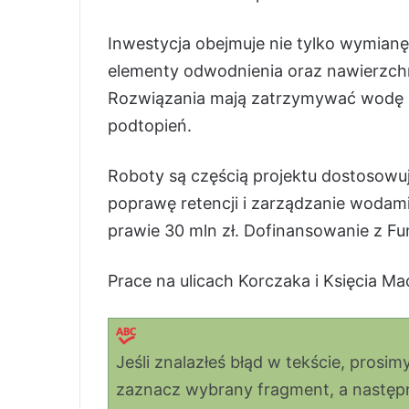
Inwestycja obejmuje nie tylko wymian
elementy odwodnienia oraz nawierzchn
Rozwiązania mają zatrzymywać wodę o
podtopień.
Roboty są częścią projektu dostosowu
poprawę retencji i zarządzanie wodam
prawie 30 mln zł. Dofinansowanie z Fu
Prace na ulicach Korczaka i Księcia Ma
Jeśli znalazłeś błąd w tekście, prosi
zaznacz wybrany fragment, a następni