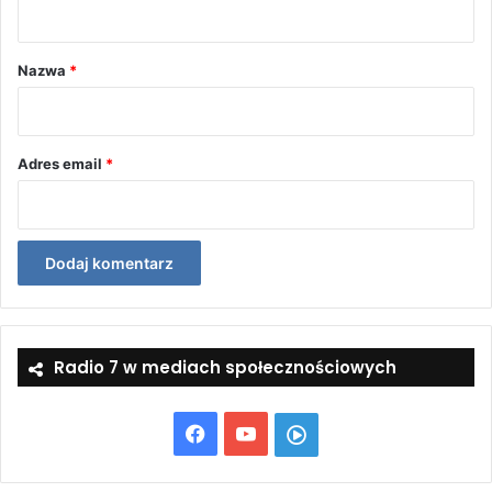
a
r
Nazwa
*
z
*
Adres email
*
Radio 7 w mediach społecznościowych
Facebook
YouTube
Włącz
Radio