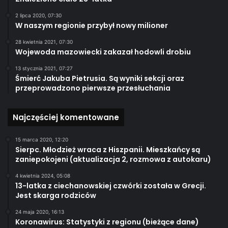
2 lipca 2020, 07:30
W naszym regionie przybył nowy milioner
28 kwietnia 2021, 07:30
Wojewoda mazowiecki zakazał hodowli drobiu
13 stycznia 2021, 07:27
Śmierć Jakuba Pietrusia. Są wyniki sekcji oraz
przeprowadzono pierwsze przesłuchania
Najczęściej komentowane
15 marca 2020, 12:20
Sierpc. Młodzież wraca z Hiszpanii. Mieszkańcy są
zaniepokojeni (aktualizacja 2, rozmowa z autokaru)
4 kwietnia 2024, 05:08
13-latka z ciechanowskiej czwórki została w Grecji.
Jest skarga rodziców
24 maja 2020, 16:13
Koronawirus: Statystyki z regionu (bieżące dane)