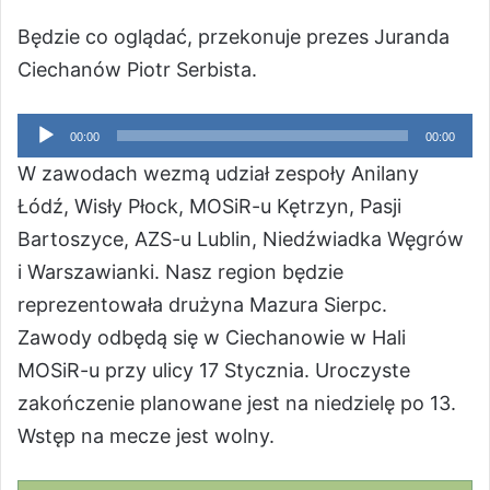
Będzie co oglądać, przekonuje prezes Juranda
Ciechanów Piotr Serbista.
Odtwarzacz
00:00
00:00
plików
W zawodach wezmą udział zespoły Anilany
dźwiękowych
Łódź, Wisły Płock, MOSiR-u Kętrzyn, Pasji
Bartoszyce, AZS-u Lublin, Niedźwiadka Węgrów
i Warszawianki. Nasz region będzie
reprezentowała drużyna Mazura Sierpc.
Zawody odbędą się w Ciechanowie w Hali
MOSiR-u przy ulicy 17 Stycznia. Uroczyste
zakończenie planowane jest na niedzielę po 13.
Wstęp na mecze jest wolny.