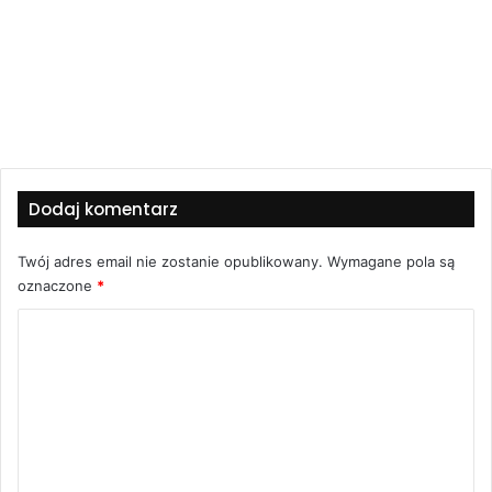
Dodaj komentarz
Twój adres email nie zostanie opublikowany.
Wymagane pola są
oznaczone
*
K
o
m
e
n
t