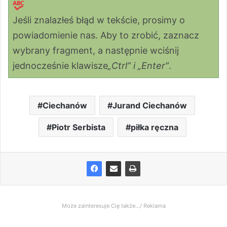
Jeśli znalazłeś błąd w tekście, prosimy o
powiadomienie nas. Aby to zrobić, zaznacz
wybrany fragment, a następnie wciśnij
jednocześnie klawisze
„Ctrl” i „Enter”
.
Ciechanów
Jurand Ciechanów
Piotr Serbista
piłka ręczna
Może zainteresuje Cię także.../ Reklama