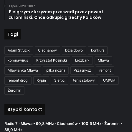
1 lipca 2020, 20:17
Pielgrzym z krzyżem przeszedł przez powiat
żuromiński. Chce odkupić grzechy Polaków
Tagi
Adam Struzik
Ciechanów
Działdowo
konkurs
koronawirus
Krzysztof Kosiński
Lidzbark
Mława
Mławianka Mława
piłka nożna
Przasnysz
remont
remont drogi
Rypin
Sierpc
tenis stołowy
UMWM
Żuromin
Szybki kontakt
Radio 7 · Mława - 90,8 MHz · Ciechanów - 100,5 MHz · Żuromin -
88,0 MHz