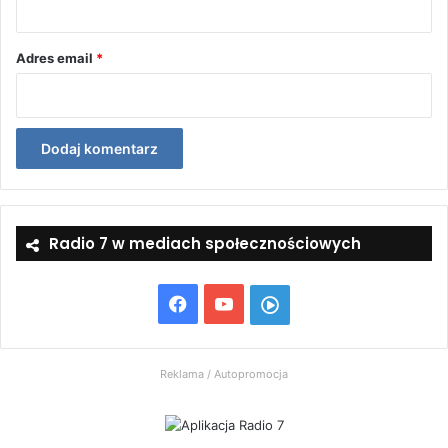
*
Adres email
*
Radio 7 w mediach społecznościowych
Facebook
YouTube
Włącz
Radio
Reklama / Autopromocja
7