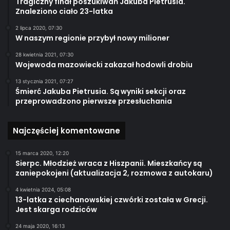
Tragiczny finał poszukiwań Jakuba Pietrusia.
Znaleziono ciało 23-latka
2 lipca 2020, 07:30
W naszym regionie przybył nowy milioner
28 kwietnia 2021, 07:30
Wojewoda mazowiecki zakazał hodowli drobiu
13 stycznia 2021, 07:27
Śmierć Jakuba Pietrusia. Są wyniki sekcji oraz
przeprowadzono pierwsze przesłuchania
Najczęściej komentowane
15 marca 2020, 12:20
Sierpc. Młodzież wraca z Hiszpanii. Mieszkańcy są
zaniepokojeni (aktualizacja 2, rozmowa z autokaru)
4 kwietnia 2024, 05:08
13-latka z ciechanowskiej czwórki została w Grecji.
Jest skarga rodziców
24 maja 2020, 16:13