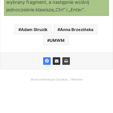
wybrany fragment, a następnie wciśnij
jednocześnie klawisze
„Ctrl” i „Enter”
.
Adam Struzik
Anna Brzezińska
UMWM
Może zainteresuje Cię także.../ Reklama