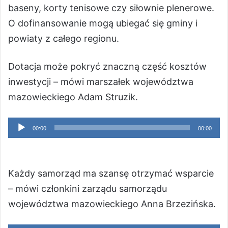
baseny, korty tenisowe czy siłownie plenerowe.
O dofinansowanie mogą ubiegać się gminy i
powiaty z całego regionu.
Dotacja może pokryć znaczną część kosztów
inwestycji – mówi marszałek województwa
mazowieckiego Adam Struzik.
Odtwarzacz
00:00
00:00
plików
dźwiękowych
Każdy samorząd ma szansę otrzymać wsparcie
– mówi członkini zarządu samorządu
województwa mazowieckiego Anna Brzezińska.