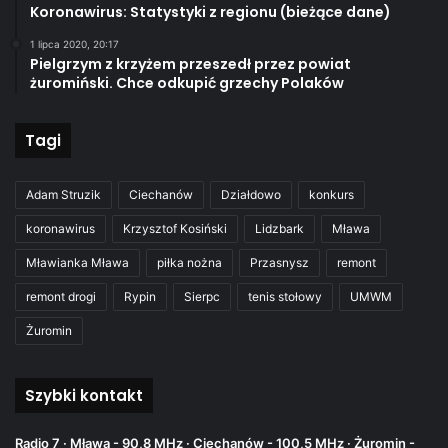
Koronawirus: Statystyki z regionu (bieżące dane)
1 lipca 2020, 20:17
Pielgrzym z krzyżem przeszedł przez powiat
żuromiński. Chce odkupić grzechy Polaków
Tagi
Adam Struzik
Ciechanów
Działdowo
konkurs
koronawirus
Krzysztof Kosiński
Lidzbark
Mława
Mławianka Mława
piłka nożna
Przasnysz
remont
remont drogi
Rypin
Sierpc
tenis stołowy
UMWM
Żuromin
Szybki kontakt
Radio 7 · Mława - 90,8 MHz · Ciechanów - 100,5 MHz · Żuromin -