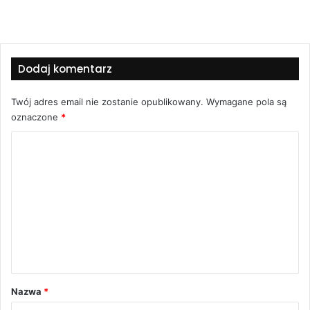
Dodaj komentarz
Twój adres email nie zostanie opublikowany.
Wymagane pola są
oznaczone
*
K
o
m
e
n
t
a
r
Nazwa
*
z