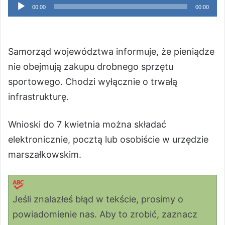
Odtwarzacz
00:00
00:00
plików
dźwiękowych
Samorząd województwa informuje, że pieniądze
nie obejmują zakupu drobnego sprzętu
sportowego. Chodzi wyłącznie o trwałą
infrastrukturę.
Wnioski do 7 kwietnia można składać
elektronicznie, pocztą lub osobiście w urzędzie
marszałkowskim.
Jeśli znalazłeś błąd w tekście, prosimy o
powiadomienie nas. Aby to zrobić, zaznacz