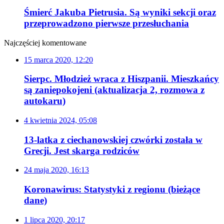
Śmierć Jakuba Pietrusia. Są wyniki sekcji oraz
przeprowadzono pierwsze przesłuchania
Najczęściej komentowane
15 marca 2020, 12:20
Sierpc. Młodzież wraca z Hiszpanii. Mieszkańcy
są zaniepokojeni (aktualizacja 2, rozmowa z
autokaru)
4 kwietnia 2024, 05:08
13-latka z ciechanowskiej czwórki została w
Grecji. Jest skarga rodziców
24 maja 2020, 16:13
Koronawirus: Statystyki z regionu (bieżące
dane)
1 lipca 2020, 20:17