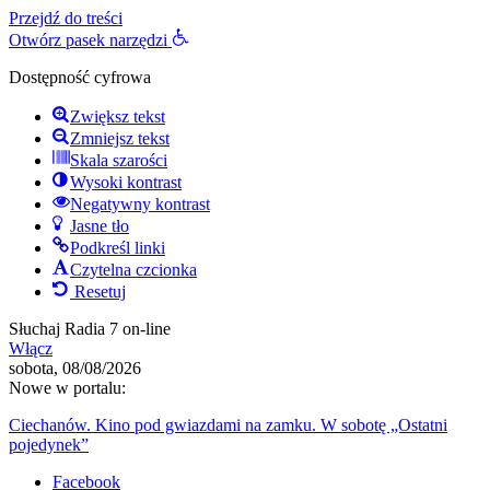
Przejdź do treści
Otwórz pasek narzędzi
Dostępność cyfrowa
Zwiększ tekst
Zmniejsz tekst
Skala szarości
Wysoki kontrast
Negatywny kontrast
Jasne tło
Podkreśl linki
Czytelna czcionka
Resetuj
Słuchaj Radia 7 on-line
Włącz
sobota, 08/08/2026
Nowe w portalu:
Ciechanów. Kino pod gwiazdami na zamku. W sobotę „Ostatni
pojedynek”
Facebook