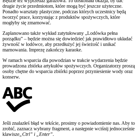
Będzie też wyprzedaż garażowa. To doskonała okazja, by dać
drugie życie przedmiotom, które mogą być jeszcze użyteczne.
Ponadto warsztaty plastyczne, podczas których uczestnicy będą
tworzyć prace, korzystając z produktów spożywczych, które
mogłyby się zmarnować.
Zaplanowano także wykład zatytułowany „Lodówka pełna
porządku” – będzie można się dowiedzieć jak prawidłowo układać
żywność w lodówce, aby przedłużyć jej świeżość i unikać
marnowania. Imprezę zakończy karaoke.
W ramach wsparcia dla powodzian w trakcie wydarzenia będzie
prowadzona zbiórka artykułów spożywczych. Organizatorzy proszą
osoby chętne do wsparcia zbiórki poprzez przyniesienie wody oraz
konserw.
Jeśli znalazłeś błąd w tekście, prosimy o powiadomienie nas. Aby to
zrobić, zaznacz wybrany fragment, a następnie wciśnij jednocześnie
klawisze
„Ctrl” i „Enter”
.