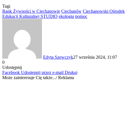
Tagi
Bank Żywności w Ciechanowie
Ciechanów
Ciechanowski Ośrodek
Edukacji Kulturalnej STUDIO
ekologia
pomoc
Edyta Szewczyk
27 września 2024, 11:07
0
Udostępnij
Facebook
Udostępnij przez e-mail
Drukuj
Może zainteresuje Cię także.../ Reklama