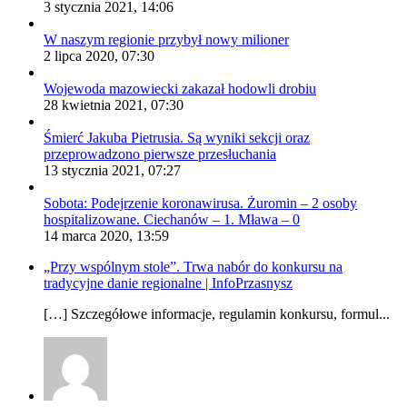
3 stycznia 2021, 14:06
W naszym regionie przybył nowy milioner
2 lipca 2020, 07:30
Wojewoda mazowiecki zakazał hodowli drobiu
28 kwietnia 2021, 07:30
Śmierć Jakuba Pietrusia. Są wyniki sekcji oraz
przeprowadzono pierwsze przesłuchania
13 stycznia 2021, 07:27
Sobota: Podejrzenie koronawirusa. Żuromin – 2 osoby
hospitalizowane. Ciechanów – 1. Mława – 0
14 marca 2020, 13:59
„Przy wspólnym stole”. Trwa nabór do konkursu na
tradycyjne danie regionalne | InfoPrzasnysz
[…] Szczegółowe informacje, regulamin konkursu, formul...