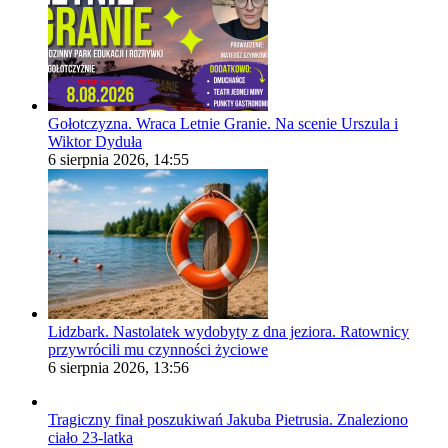
Gołotczyzna. Wraca Letnie Granie. Na scenie Urszula i
Wiktor Dyduła
6 sierpnia 2026, 14:55
Lidzbark. Nastolatek wydobyty z dna jeziora. Ratownicy
przywrócili mu czynności życiowe
6 sierpnia 2026, 13:56
Tragiczny finał poszukiwań Jakuba Pietrusia. Znaleziono
ciało 23-latka