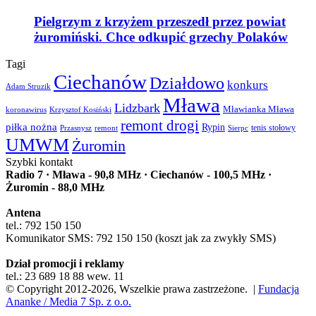
Pielgrzym z krzyżem przeszedł przez powiat
żuromiński. Chce odkupić grzechy Polaków
Tagi
Ciechanów
Działdowo
konkurs
Adam Struzik
Mława
Lidzbark
Mławianka Mława
koronawirus
Krzysztof Kosiński
remont drogi
piłka nożna
Rypin
Przasnysz
Sierpc
tenis stołowy
remont
UMWM
Żuromin
Szybki kontakt
Radio 7 · Mława - 90,8 MHz · Ciechanów - 100,5 MHz ·
Żuromin - 88,0 MHz
Antena
tel.: 792 150 150
Komunikator SMS: 792 150 150 (koszt jak za zwykły SMS)
Dział promocji i reklamy
tel.: 23 689 18 88 wew. 11
© Copyright 2012-2026, Wszelkie prawa zastrzeżone. |
Fundacja
Ananke / Media 7 Sp. z o.o.