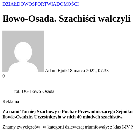
DZIAŁDOWO
SPORT
WIADOMOŚCI
Iłowo-Osada. Szachiści walczyl
Adam Ejnik
18 marca 2025, 07:33
0
fot. UG Iłowo-Osada
Reklama
Za nami Turniej Szachowy o Puchar Przewodniczącego Sejmik
Iłowie-Osadzie. Uczestniczyło w nich 40 młodych szachistów.
Znamy zwycięzców: w kategorii dziewcząt triumfowały: z klas I-IV M