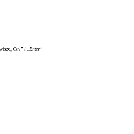
awisze
„Ctrl” i „Enter”
.