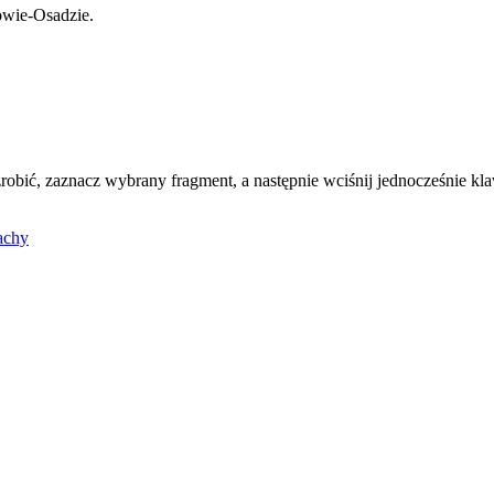
owie-Osadzie.
zrobić, zaznacz wybrany fragment, a następnie wciśnij jednocześnie kl
achy