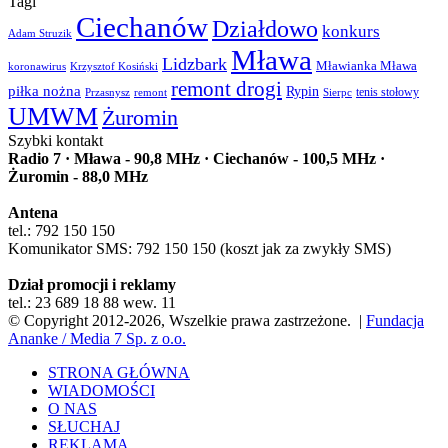
Tagi
Ciechanów
Działdowo
konkurs
Adam Struzik
Mława
Lidzbark
Mławianka Mława
koronawirus
Krzysztof Kosiński
remont drogi
piłka nożna
Rypin
Przasnysz
Sierpc
tenis stołowy
remont
UMWM
Żuromin
Szybki kontakt
Radio 7 · Mława - 90,8 MHz · Ciechanów - 100,5 MHz ·
Żuromin - 88,0 MHz
Antena
tel.: 792 150 150
Komunikator SMS: 792 150 150 (koszt jak za zwykły SMS)
Dział promocji i reklamy
tel.: 23 689 18 88 wew. 11
© Copyright 2012-2026, Wszelkie prawa zastrzeżone. |
Fundacja
Ananke / Media 7 Sp. z o.o.
STRONA GŁÓWNA
WIADOMOŚCI
O NAS
SŁUCHAJ
REKLAMA