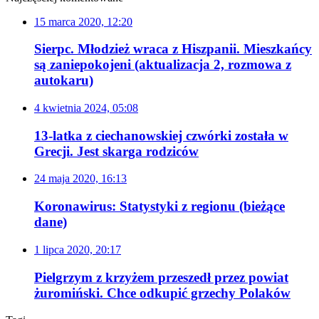
15 marca 2020, 12:20
Sierpc. Młodzież wraca z Hiszpanii. Mieszkańcy
są zaniepokojeni (aktualizacja 2, rozmowa z
autokaru)
4 kwietnia 2024, 05:08
13-latka z ciechanowskiej czwórki została w
Grecji. Jest skarga rodziców
24 maja 2020, 16:13
Koronawirus: Statystyki z regionu (bieżące
dane)
1 lipca 2020, 20:17
Pielgrzym z krzyżem przeszedł przez powiat
żuromiński. Chce odkupić grzechy Polaków