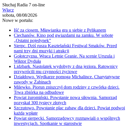
Słuchaj Radia 7 on-line
Włącz
sobota, 08/08/2026
Nowe w portalu:
Iść za ciosem. Mławianka gra u siebie z Pelikanem
Ciechanów. Kino pod gwiazdami na zamku. W sobotę
„Ostatni pojedynek”
Sierpc. Dziś rusza Kasztelański Festiwal Smaków. Przed
nami trzy dni muzyki i atrakcji
Gołotczyzna. Wraca Letnie Granie. Na scenie Urszula i
Wiktor Dyduła
Lidzbark. Nastolatek wydobyty z dna jeziora. Ratownicy
przywrócili mu czynności życiowe
Działdowo. Wędkarze pomogą Michalince. Charytatywne
zawody w Żabinach
Milewko. Piorun zniszczył dom rodziny z czwórką dzieci.
Trwa zbiórka na odbudowę
Powiat żuromiński. Powstanie nowa siłownia. Samorząd
pozyskał 300 tysięcy złotych
Szczutowo. Powstanie plac zabaw dla dzieci. Powiat podwoi
każdą wpłatę
Powiat sierpecki. Samorządowcy rozmawiali o wspólnych
inwestycjach. Spotkanie w starostwie