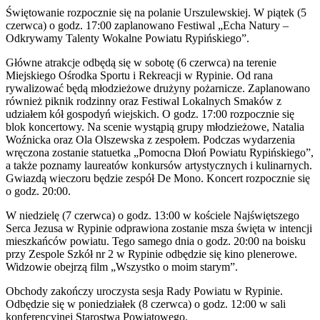
Świętowanie rozpocznie się na polanie Urszulewskiej. W piątek (5
czerwca) o godz. 17:00 zaplanowano Festiwal „Echa Natury –
Odkrywamy Talenty Wokalne Powiatu Rypińskiego”.
Główne atrakcje odbędą się w sobotę (6 czerwca) na terenie
Miejskiego Ośrodka Sportu i Rekreacji w Rypinie. Od rana
rywalizować będą młodzieżowe drużyny pożarnicze. Zaplanowano
również piknik rodzinny oraz Festiwal Lokalnych Smaków z
udziałem kół gospodyń wiejskich. O godz. 17:00 rozpocznie się
blok koncertowy. Na scenie wystąpią grupy młodzieżowe, Natalia
Woźnicka oraz Ola Olszewska z zespołem. Podczas wydarzenia
wręczona zostanie statuetka „Pomocna Dłoń Powiatu Rypińskiego”,
a także poznamy laureatów konkursów artystycznych i kulinarnych.
Gwiazdą wieczoru będzie zespół De Mono. Koncert rozpocznie się
o godz. 20:00.
W niedzielę (7 czerwca) o godz. 13:00 w kościele Najświętszego
Serca Jezusa w Rypinie odprawiona zostanie msza święta w intencji
mieszkańców powiatu. Tego samego dnia o godz. 20:00 na boisku
przy Zespole Szkół nr 2 w Rypinie odbędzie się kino plenerowe.
Widzowie obejrzą film „Wszystko o moim starym”.
Obchody zakończy uroczysta sesja Rady Powiatu w Rypinie.
Odbędzie się w poniedziałek (8 czerwca) o godz. 12:00 w sali
konferencyjnej Starostwa Powiatowego.