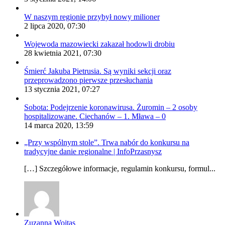
W naszym regionie przybył nowy milioner
2 lipca 2020, 07:30
Wojewoda mazowiecki zakazał hodowli drobiu
28 kwietnia 2021, 07:30
Śmierć Jakuba Pietrusia. Są wyniki sekcji oraz
przeprowadzono pierwsze przesłuchania
13 stycznia 2021, 07:27
Sobota: Podejrzenie koronawirusa. Żuromin – 2 osoby
hospitalizowane. Ciechanów – 1. Mława – 0
14 marca 2020, 13:59
„Przy wspólnym stole”. Trwa nabór do konkursu na
tradycyjne danie regionalne | InfoPrzasnysz
[…] Szczegółowe informacje, regulamin konkursu, formul...
Zuzanna Wojtas