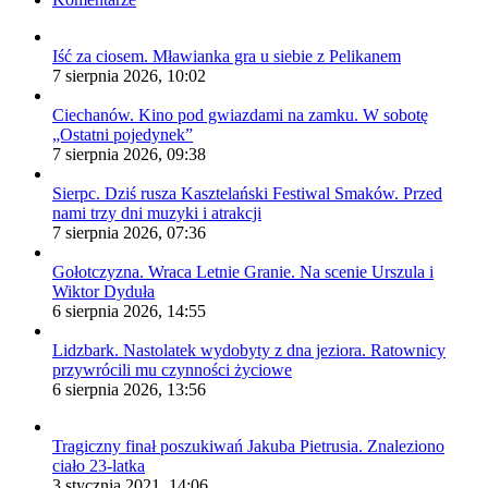
Iść za ciosem. Mławianka gra u siebie z Pelikanem
7 sierpnia 2026, 10:02
Ciechanów. Kino pod gwiazdami na zamku. W sobotę
„Ostatni pojedynek”
7 sierpnia 2026, 09:38
Sierpc. Dziś rusza Kasztelański Festiwal Smaków. Przed
nami trzy dni muzyki i atrakcji
7 sierpnia 2026, 07:36
Gołotczyzna. Wraca Letnie Granie. Na scenie Urszula i
Wiktor Dyduła
6 sierpnia 2026, 14:55
Lidzbark. Nastolatek wydobyty z dna jeziora. Ratownicy
przywrócili mu czynności życiowe
6 sierpnia 2026, 13:56
Tragiczny finał poszukiwań Jakuba Pietrusia. Znaleziono
ciało 23-latka
3 stycznia 2021, 14:06