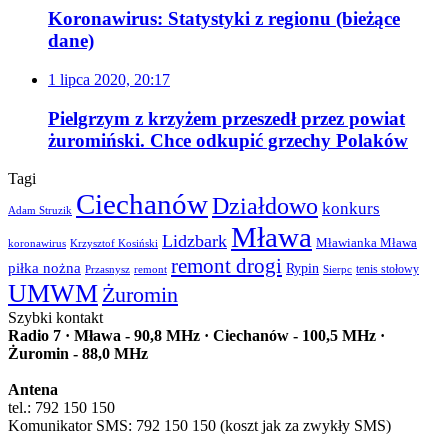
Koronawirus: Statystyki z regionu (bieżące
dane)
1 lipca 2020, 20:17
Pielgrzym z krzyżem przeszedł przez powiat
żuromiński. Chce odkupić grzechy Polaków
Tagi
Ciechanów
Działdowo
konkurs
Adam Struzik
Mława
Lidzbark
Mławianka Mława
koronawirus
Krzysztof Kosiński
remont drogi
piłka nożna
Rypin
Przasnysz
Sierpc
tenis stołowy
remont
UMWM
Żuromin
Szybki kontakt
Radio 7 · Mława - 90,8 MHz · Ciechanów - 100,5 MHz ·
Żuromin - 88,0 MHz
Antena
tel.: 792 150 150
Komunikator SMS: 792 150 150 (koszt jak za zwykły SMS)