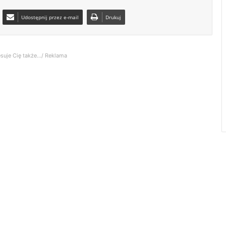
Udostępnij przez e-mail
Drukuj
suje Cię także.../ Reklama