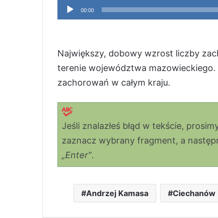
Odtwarzacz
00:00
plików
dźwiękowych
Największy, dobowy wzrost liczby za
terenie województwa mazowieckiego. T
zachorowań w całym kraju.
Jeśli znalazłeś błąd w tekście, prosi
zaznacz wybrany fragment, a następni
„Enter”
.
Andrzej Kamasa
Ciechanów