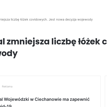
niejsza liczbę łóżek covidowych. Jest nowa decyzja wojewody
l zmniejsza liczbę łóżek 
wody
Reklama
tal Wojewódzki w Ciechanowie ma zapewnić
id-19.