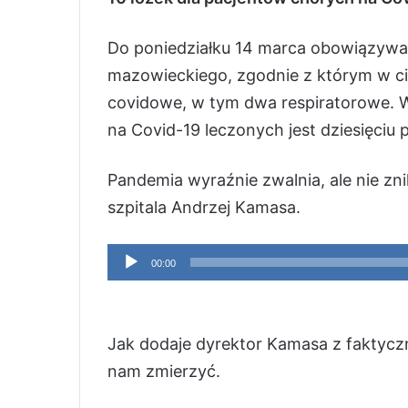
Do poniedziałku 14 marca obowiązywa
mazowieckiego, zgodnie z którym w ci
covidowe, w tym dwa respiratorowe. 
na Covid-19 leczonych jest dziesięciu 
Pandemia wyraźnie zwalnia, ale nie zn
szpitala Andrzej Kamasa.
Odtwarzacz
00:00
plików
dźwiękowych
Jak dodaje dyrektor Kamasa z faktyczn
nam zmierzyć.