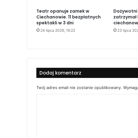
Teatr opanuje zamek w
Dożywotni 
Ciechanowie. 11 bezpłatnych
zatrzymał 
spektakli w 3 dni
ciechanow
24 lipca 2026, 16:22
23 lipca 20
Dodaj komentarz
Twój adres email nie zostanie opublikowany.
Wymaga
K
o
m
e
n