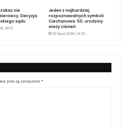
zakaz nie
Jeden z najbardziej
kierowcy. Decyzja
rozpoznawalnych symboli
skiego sądu
Ciechanowa. 50. urodziny
wieży ciśnień
26, 19:12
23 lipca 2026, 14:30
ne pola są oznaczone
*