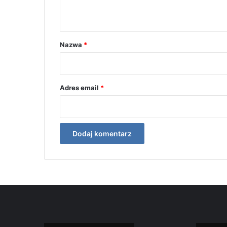
t
a
r
Nazwa
*
z
*
Adres email
*