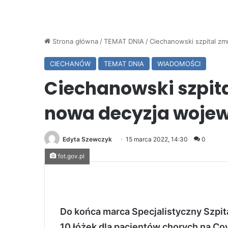
Strona główna
/
TEMAT DNIA
/
Ciechanowski szpital zm
CIECHANÓW
TEMAT DNIA
WIADOMOŚCI
Ciechanowski szpita
nowa decyzja woje
Edyta Szewczyk
15 marca 2022, 14:30
0
fot.gov.pl
Do końca marca Specjalistyczny Szpi
10 łóżek dla pacjentów chorych na Cov