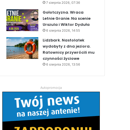
7 sierpnia 2026, 07:36
Gołotczyzna. Wraca
Letnie Granie. Na scenie
Urszula i Wiktor Dyduła
6 sierpnia 2026, 14:55
Lidzbark. Nastolatek
wydobyty z dna jeziora.
Ratownicy przywrócili mu
czynności życiowe
6 sierpnia 2026, 13:56
Autopromocja