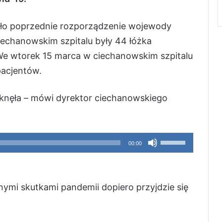
ło poprzednie rozporządzenie wojewody
echanowskim szpitalu były 44 łóżka
We wtorek 15 marca w ciechanowskim szpitalu
pacjentów.
iknęła – mówi dyrektor ciechanowskiego
Używaj
00:00
strzałek
do
góry
ymi skutkami pandemii dopiero przyjdzie się
oraz
do