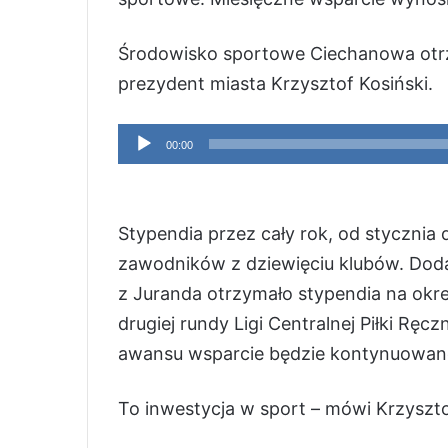
Środowisko sportowe Ciechanowa otr
prezydent miasta Krzysztof Kosiński.
Odtwarzacz
00:00
plików
dźwiękowych
Stypendia przez cały rok, od stycznia
zawodników z dziewięciu klubów. Dod
z Juranda otrzymało stypendia na okre
drugiej rundy Ligi Centralnej Piłki Ręc
awansu wsparcie będzie kontynuowane
To inwestycja w sport – mówi Krzyszto