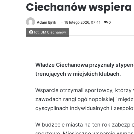
Ciechanów wspiera s
Adam Ejnik
18 lutego 2026, 07:41
0
fot. UM Ciechanów
Władze Ciechanowa przyznały stypend
trenujących w miejskich klubach.
Wsparcie otrzymali sportowcy, którzy
zawodach rangi ogólnopolskiej i międz
dyscyplinach indywidualnych i zespo
W budżecie miasta na ten rok zabezpie
sportowe. Miesięczne wsparcie wynosi 