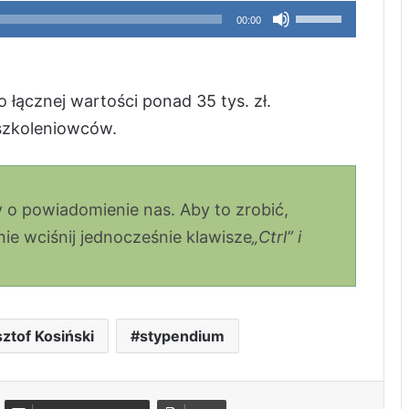
Używaj
głośność.
00:00
strzałek
do
góry
łącznej wartości ponad 35 tys. zł.
oraz
szkoleniowców.
do
dołu
aby
my o powiadomienie nas. Aby to zrobić,
zwiększyć
e wciśnij jednocześnie klawisze
„Ctrl” i
lub
zmniejszyć
głośność.
ztof Kosiński
stypendium