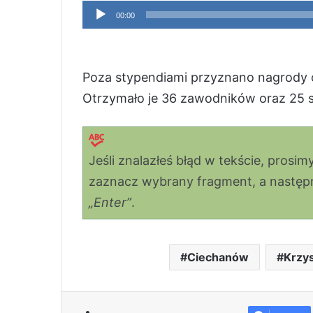
Odtwarzacz
00:00
plików
dźwiękowych
Poza stypendiami przyznano nagrody o 
Otrzymało je 36 zawodników oraz 25 
Jeśli znalazłeś błąd w tekście, prosi
zaznacz wybrany fragment, a następni
„Enter”
.
Ciechanów
Krzys