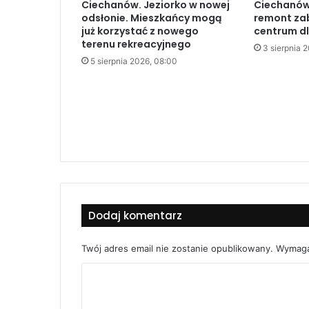
Ciechanów. Jeziorko w nowej
Ciechanów.
odsłonie. Mieszkańcy mogą
remont za
już korzystać z nowego
centrum d
terenu rekreacyjnego
3 sierpnia 
5 sierpnia 2026, 08:00
Dodaj komentarz
Twój adres email nie zostanie opublikowany.
Wymaga
K
o