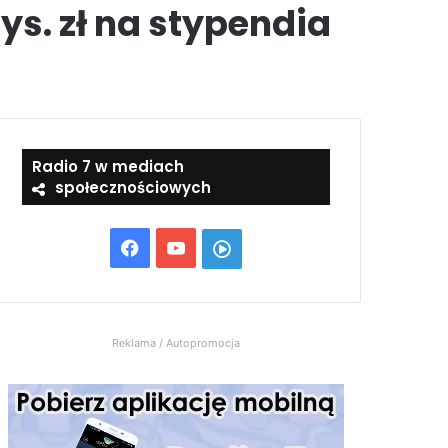
s. zł na stypendia
Radio 7 w mediach
społecznościowych
Facebook
YouTube
Włącz
Radio
7
Reklama / Autopromocja