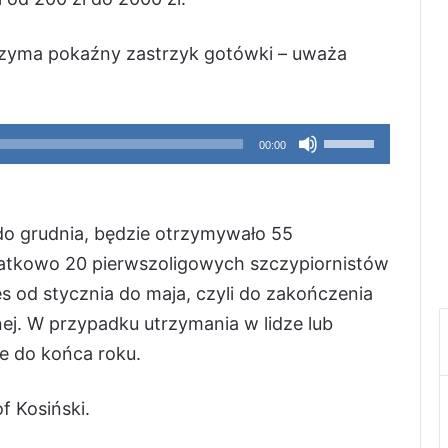
zyma pokaźny zastrzyk gotówki – uważa
Używaj
00:00
strzałek
do
góry
 do grudnia, będzie otrzymywało 55
oraz
atkowo 20 pierwszoligowych szczypiornistów
do
s od stycznia do maja, czyli do zakończenia
dołu
znej. W przypadku utrzymania w lidze lub
aby
 do końca roku.
zwiększyć
f Kosiński.
lub
zmniejszyć