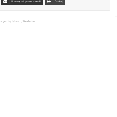
Udostępnij przez e-mail
Drukuj
suje Cię także.../ Reklama