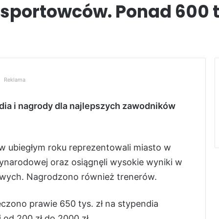
portowców. Ponad 600 ty
Reklama
ia i nagrody dla najlepszych zawodników
 w ubiegłym roku reprezentowali miasto w
ynarodowej oraz osiągnęli wysokie wyniki w
łowych. Nagrodzono również trenerów.
czono prawie 650 tys. zł na stypendia
od 200 zł do 2000 zł.