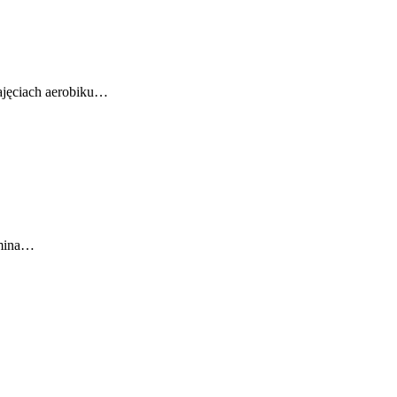
zajęciach aerobiku…
omina…