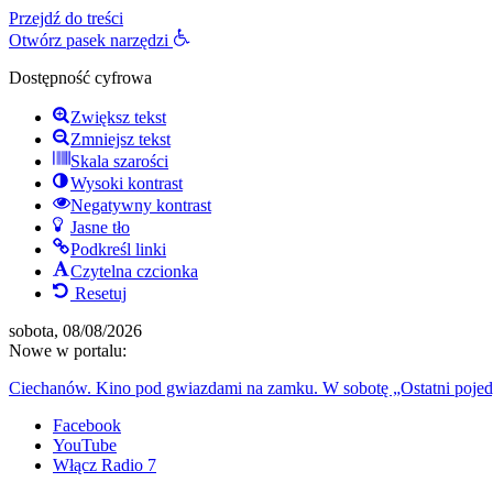
Przejdź do treści
Otwórz pasek narzędzi
Dostępność cyfrowa
Zwiększ tekst
Zmniejsz tekst
Skala szarości
Wysoki kontrast
Negatywny kontrast
Jasne tło
Podkreśl linki
Czytelna czcionka
Resetuj
sobota, 08/08/2026
Nowe w portalu:
Ciechanów. Kino pod gwiazdami na zamku. W sobotę „Ostatni poje
Facebook
YouTube
Włącz Radio 7