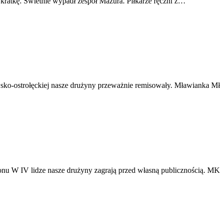
 w kratkę. Świetnie wypadł zespół Mazura. Piłkarze ręczni z…
wsko-ostrołęckiej nasze drużyny przeważnie remisowały. Mławianka M
ionu W IV lidze nasze drużyny zagrają przed własną publicznością. 