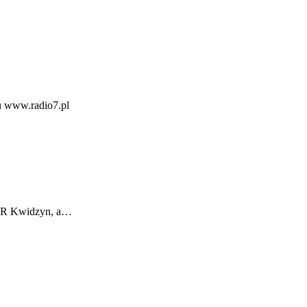
lu www.radio7.pl
USAR Kwidzyn, a…