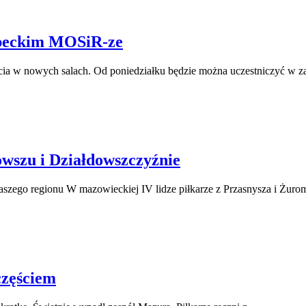
erpeckim MOSiR-ze
ęcia w nowych salach. Od poniedziałku będzie można uczestniczyć w 
wszu i Działdowszczyźnie
aszego regionu W mazowieckiej IV lidze piłkarze z Przasnysza i Żur
częściem