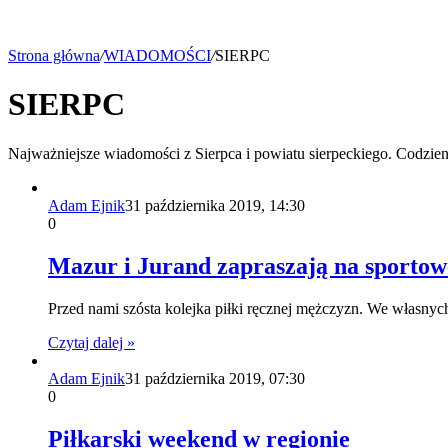
Strona główna
/
WIADOMOŚCI
/
SIERPC
SIERPC
Najważniejsze wiadomości z Sierpca i powiatu sierpeckiego. Codzie
Adam Ejnik
31 października 2019, 14:30
0
Mazur i Jurand zapraszają na sportowe 
Przed nami szósta kolejka piłki ręcznej mężczyzn. We własn
Czytaj dalej »
Adam Ejnik
31 października 2019, 07:30
0
Piłkarski weekend w regionie