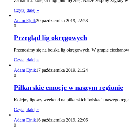
Za nami 5. kolejka I ligi piłki ręcznej. Nasze zespoły zagrały
Czytaj dalej »
Adam Ejnik
20 października 2019, 22:58
0
Przegląd lig okręgowych
Przenosimy się na boiska lig okręgowych. W grupie ciechano
Czytaj dalej »
Adam Ejnik
17 października 2019, 21:24
0
Piłkarskie emocje w naszym regionie
Kolejny ligowy weekend na piłkarskich boiskach naszego reg
Czytaj dalej »
Adam Ejnik
16 października 2019, 22:06
0