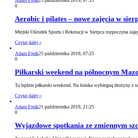
Adam Ejnik
25 października 2019, 07:35
0
Aerobic i pilates – nowe zajęcia w si
Miejski Ośrodek Sportu i Rekreacji w Sierpcu rozpoczyna zaj
Czytaj dalej »
Adam Ejnik
25 października 2019, 07:25
0
Piłkarski weekend na północnym Mazo
To będzie piłkarski weekend. Na boiska wybiegną drużyny z n
Czytaj dalej »
Adam Ejnik
21 października 2019, 21:25
0
Wyjazdowe spotkania ze zmiennym sz