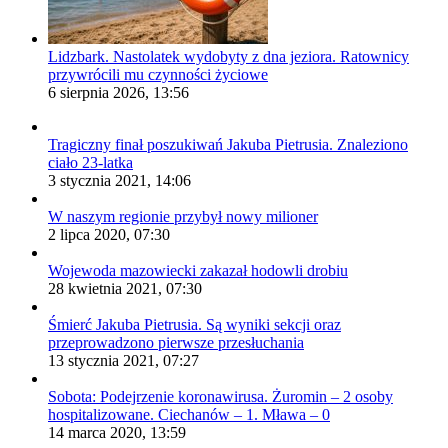
Lidzbark. Nastolatek wydobyty z dna jeziora. Ratownicy
przywrócili mu czynności życiowe
6 sierpnia 2026, 13:56
Tragiczny finał poszukiwań Jakuba Pietrusia. Znaleziono
ciało 23-latka
3 stycznia 2021, 14:06
W naszym regionie przybył nowy milioner
2 lipca 2020, 07:30
Wojewoda mazowiecki zakazał hodowli drobiu
28 kwietnia 2021, 07:30
Śmierć Jakuba Pietrusia. Są wyniki sekcji oraz
przeprowadzono pierwsze przesłuchania
13 stycznia 2021, 07:27
Sobota: Podejrzenie koronawirusa. Żuromin – 2 osoby
hospitalizowane. Ciechanów – 1. Mława – 0
14 marca 2020, 13:59