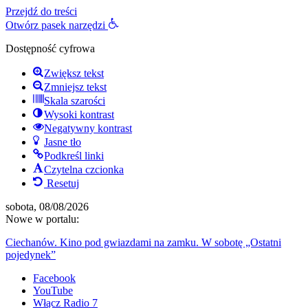
Przejdź do treści
Otwórz pasek narzędzi
Dostępność cyfrowa
Zwiększ tekst
Zmniejsz tekst
Skala szarości
Wysoki kontrast
Negatywny kontrast
Jasne tło
Podkreśl linki
Czytelna czcionka
Resetuj
sobota, 08/08/2026
Nowe w portalu:
Ciechanów. Kino pod gwiazdami na zamku. W sobotę „Ostatni
pojedynek”
Facebook
YouTube
Włącz Radio 7