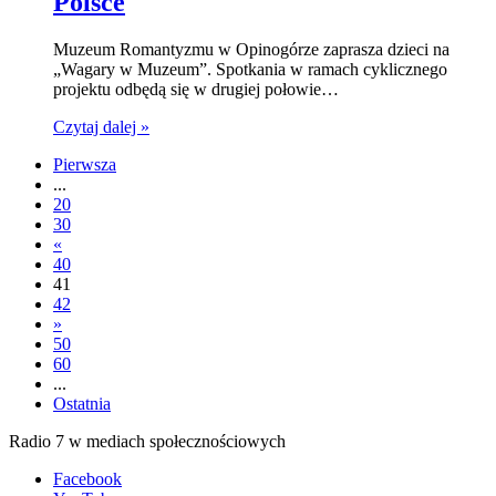
Polsce
Muzeum Romantyzmu w Opinogórze zaprasza dzieci na
„Wagary w Muzeum”. Spotkania w ramach cyklicznego
projektu odbędą się w drugiej połowie…
Czytaj dalej »
Pierwsza
...
20
30
«
40
41
42
»
50
60
...
Ostatnia
Radio 7 w mediach społecznościowych
Facebook