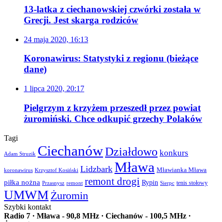
13-latka z ciechanowskiej czwórki została w
Grecji. Jest skarga rodziców
24 maja 2020, 16:13
Koronawirus: Statystyki z regionu (bieżące
dane)
1 lipca 2020, 20:17
Pielgrzym z krzyżem przeszedł przez powiat
żuromiński. Chce odkupić grzechy Polaków
Tagi
Ciechanów
Działdowo
konkurs
Adam Struzik
Mława
Lidzbark
Mławianka Mława
koronawirus
Krzysztof Kosiński
remont drogi
piłka nożna
Rypin
Przasnysz
Sierpc
tenis stołowy
remont
UMWM
Żuromin
Szybki kontakt
Radio 7 · Mława - 90,8 MHz · Ciechanów - 100,5 MHz ·