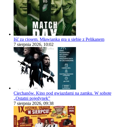
Iść za ciosem. Mławianka gra u siebie z Pelikanem
7 sierpnia 2026, 10:02
Ciechanów. Kino pod gwiazdami na zamku. W sobotę
„Ostatni pojedynek”
7 sierpnia 2026, 09:38