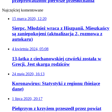
przeprowadzono pierwsze przesłuchania
Najczęściej komentowane
15 marca 2020, 12:20
Sierpc. Młodzież wraca z Hiszpanii. Mieszkańcy
są zaniepokojeni (aktualizacja 2, rozmowa z
autokaru)
4 kwietnia 2024, 05:08
13-latka z ciechanowskiej czwórki została w
Grecji. Jest skarga rodziców
24 maja 2020, 16:13
Koronawirus: Statystyki z regionu (bieżące
dane)
1 lipca 2020, 20:17
Pielgrzym z krzyżem przeszedł przez powiat