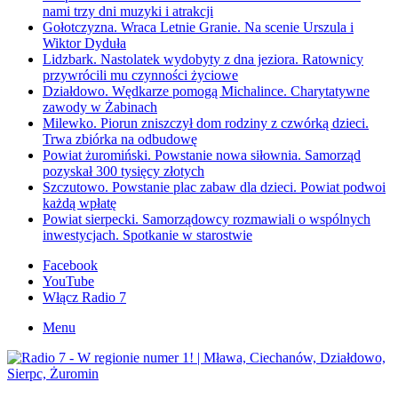
nami trzy dni muzyki i atrakcji
Gołotczyzna. Wraca Letnie Granie. Na scenie Urszula i
Wiktor Dyduła
Lidzbark. Nastolatek wydobyty z dna jeziora. Ratownicy
przywrócili mu czynności życiowe
Działdowo. Wędkarze pomogą Michalince. Charytatywne
zawody w Żabinach
Milewko. Piorun zniszczył dom rodziny z czwórką dzieci.
Trwa zbiórka na odbudowę
Powiat żuromiński. Powstanie nowa siłownia. Samorząd
pozyskał 300 tysięcy złotych
Szczutowo. Powstanie plac zabaw dla dzieci. Powiat podwoi
każdą wpłatę
Powiat sierpecki. Samorządowcy rozmawiali o wspólnych
inwestycjach. Spotkanie w starostwie
Facebook
YouTube
Włącz Radio 7
Menu