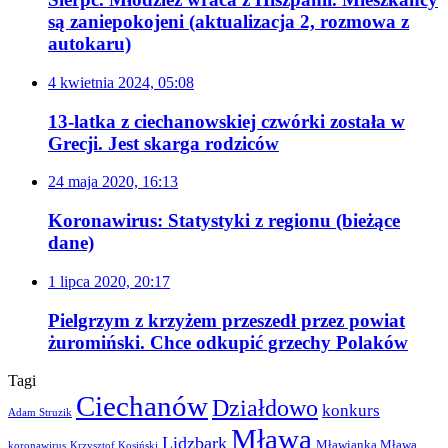
są zaniepokojeni (aktualizacja 2, rozmowa z
autokaru)
4 kwietnia 2024, 05:08
13-latka z ciechanowskiej czwórki została w
Grecji. Jest skarga rodziców
24 maja 2020, 16:13
Koronawirus: Statystyki z regionu (bieżące
dane)
1 lipca 2020, 20:17
Pielgrzym z krzyżem przeszedł przez powiat
żuromiński. Chce odkupić grzechy Polaków
Tagi
Ciechanów
Działdowo
konkurs
Adam Struzik
Mława
Lidzbark
Mławianka Mława
koronawirus
Krzysztof Kosiński