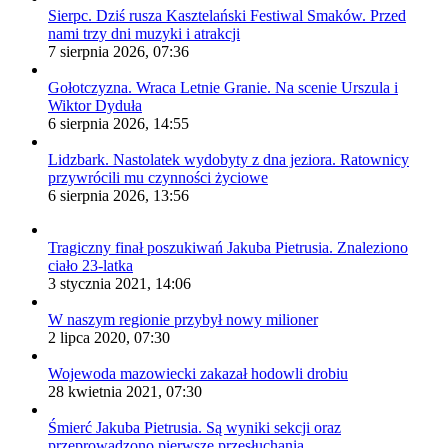
Sierpc. Dziś rusza Kasztelański Festiwal Smaków. Przed
nami trzy dni muzyki i atrakcji
7 sierpnia 2026, 07:36
Gołotczyzna. Wraca Letnie Granie. Na scenie Urszula i
Wiktor Dyduła
6 sierpnia 2026, 14:55
Lidzbark. Nastolatek wydobyty z dna jeziora. Ratownicy
przywrócili mu czynności życiowe
6 sierpnia 2026, 13:56
Tragiczny finał poszukiwań Jakuba Pietrusia. Znaleziono
ciało 23-latka
3 stycznia 2021, 14:06
W naszym regionie przybył nowy milioner
2 lipca 2020, 07:30
Wojewoda mazowiecki zakazał hodowli drobiu
28 kwietnia 2021, 07:30
Śmierć Jakuba Pietrusia. Są wyniki sekcji oraz
przeprowadzono pierwsze przesłuchania