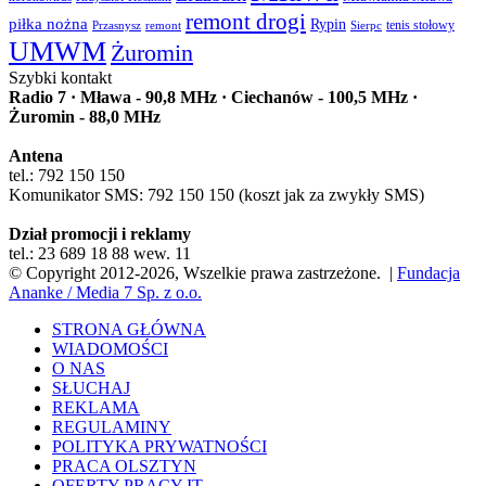
remont drogi
piłka nożna
Rypin
Przasnysz
Sierpc
tenis stołowy
remont
UMWM
Żuromin
Szybki kontakt
Radio 7 · Mława - 90,8 MHz · Ciechanów - 100,5 MHz ·
Żuromin - 88,0 MHz
Antena
tel.: 792 150 150
Komunikator SMS: 792 150 150 (koszt jak za zwykły SMS)
Dział promocji i reklamy
tel.: 23 689 18 88 wew. 11
© Copyright 2012-2026, Wszelkie prawa zastrzeżone. |
Fundacja
Ananke / Media 7 Sp. z o.o.
STRONA GŁÓWNA
WIADOMOŚCI
O NAS
SŁUCHAJ
REKLAMA
REGULAMINY
POLITYKA PRYWATNOŚCI
PRACA OLSZTYN
OFERTY PRACY IT