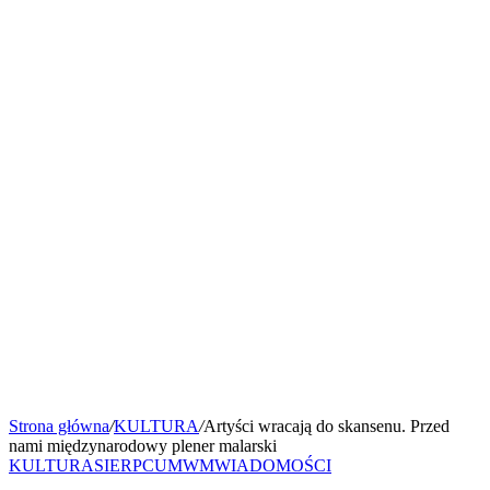
Strona główna
/
KULTURA
/
Artyści wracają do skansenu. Przed
nami międzynarodowy plener malarski
KULTURA
SIERPC
UMWM
WIADOMOŚCI