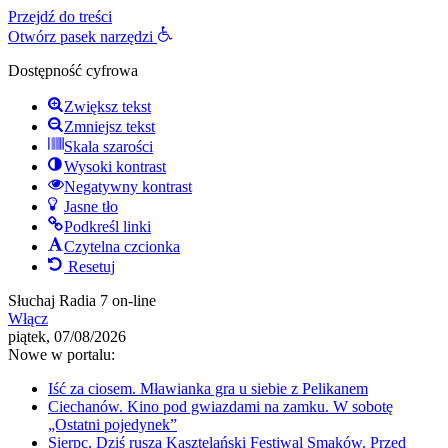
Przejdź do treści
Otwórz pasek narzędzi
Dostępność cyfrowa
Zwiększ tekst
Zmniejsz tekst
Skala szarości
Wysoki kontrast
Negatywny kontrast
Jasne tło
Podkreśl linki
Czytelna czcionka
Resetuj
Słuchaj Radia 7 on-line
Włącz
piątek, 07/08/2026
Nowe w portalu:
Iść za ciosem. Mławianka gra u siebie z Pelikanem
Ciechanów. Kino pod gwiazdami na zamku. W sobotę
„Ostatni pojedynek”
Sierpc. Dziś rusza Kasztelański Festiwal Smaków. Przed